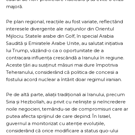
majoră.
Pe plan regional, reacțiile au fost variate, reflectând
interesele divergente ale națiunilor din Orientul
Mijlociu. Statele arabe din Golf, în special Arabia
Saudită și Emiratele Arabe Unite, au salutat inițiativa
lui Trump, văzând-o ca o oportunitate de a
contracara influența crescândă a Iranului în regiune.
Aceste țări au susținut măsuri mai dure împotriva
Teheranului, considerând că politica de concesii a
fostului acord nuclear a întărit doar regimul iranian.
Pe de altă parte, aliații tradiționali ai Iranului, precum
Siria și Hezbollah, au privit cu neliniște și neîncredere
noile negocieri, temându-se de compromisuri care ar
putea afecta sprijinul de care depind. În Israel,
guvernul a monitorizat cu atenție evoluțiile,
considerând că orice modificare a status quo-ului