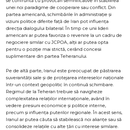
se confruntă cu provocări semnificative în stabilirea
unei noi paradigme de cooperare sau conflict. Din
partea americană, schimbările în administrație și
viziuni politice diferite față de Iran pot influența
direcția dialogului bilateral. În timp ce unii lideri
americani ar putea favoriza o revenire la un cadru de
negociere similar cu JCPOA, alții ar putea opta
pentru o poziție mai strictă, cerând concesii
suplimentare din partea Teheranului.
Pe de altă parte, Iranul este preocupat de păstrarea
suveranității sale și de protejarea intereselor naționale
într-un context geopolitic în continuă schimbare.
Regimul de la Teheran trebuie să navigheze
complexitatea relațiilor internaționale, având în
vedere presiuni economice și politice interne,
precum și influența puterilor regionale. În acest sens,
Iranul ar putea căuta să stabilească noi alianțe sau să
consolideze relațiile cu alte țări cu interese similare.