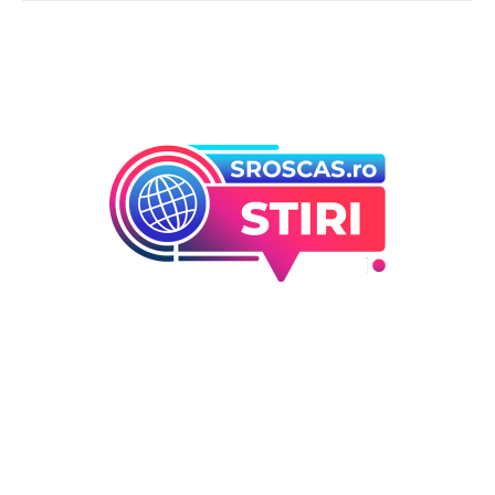
Bun venit la Sroscas.ro
Sroscas.ro un site de știri / blog de noutăți, dedicat
diseminării de informații și actualități. Acesta oferă articole,
reportaje și analize pe teme diverse, de la evenimente
curente la subiecte specifice de interes. Este un spațiu
digital pentru informare și educație. Contactati-ne oricand