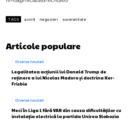
hl=ro&gl=RO&ceid=RO%3Aro
TAGS
acord
negocieri
suveranitate
Articole populare
Diverse noutati
Legalitatea acțiunii lui Donald Trump de
reținere a lui Nicolas Maduro și doctrina Ker-
Frisbie
Diverse noutati
Meci în Liga 1 fără VAR din cauza dificultăților cu
instalația electrică la partida Unirea Slobozia