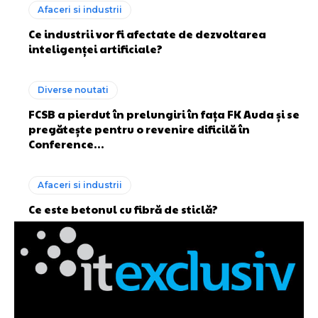
Afaceri si industrii
Ce industrii vor fi afectate de dezvoltarea
inteligenței artificiale?
Diverse noutati
FCSB a pierdut în prelungiri în fața FK Auda și se
pregătește pentru o revenire dificilă în
Conference…
Afaceri si industrii
Ce este betonul cu fibră de sticlă?