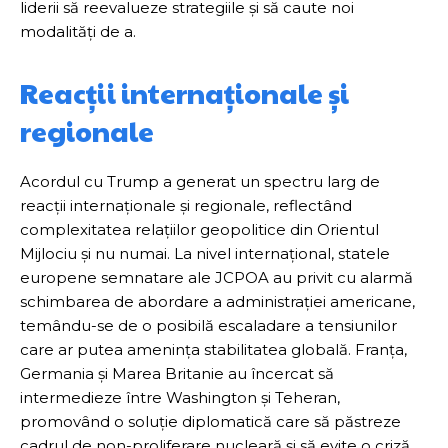
liderii să reevalueze strategiile și să caute noi
modalități de a.
Reacții internaționale și
regionale
Acordul cu Trump a generat un spectru larg de
reacții internaționale și regionale, reflectând
complexitatea relațiilor geopolitice din Orientul
Mijlociu și nu numai. La nivel internațional, statele
europene semnatare ale JCPOA au privit cu alarmă
schimbarea de abordare a administrației americane,
temându-se de o posibilă escaladare a tensiunilor
care ar putea amenința stabilitatea globală. Franța,
Germania și Marea Britanie au încercat să
intermedieze între Washington și Teheran,
promovând o soluție diplomatică care să păstreze
cadrul de non-proliferare nucleară și să evite o criză