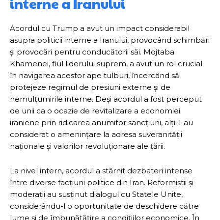
interne a Iranului
Acordul cu Trump a avut un impact considerabil
asupra politicii interne a Iranului, provocând schimbări
și provocări pentru conducătorii săi. Mojtaba
Khamenei, fiul liderului suprem, a avut un rol crucial
în navigarea acestor ape tulburi, încercând să
protejeze regimul de presiuni externe și de
nemulțumirile interne. Deși acordul a fost perceput
de unii ca o ocazie de revitalizare a economiei
iraniene prin ridicarea anumitor sancțiuni, alții l-au
considerat o amenințare la adresa suveranității
naționale și valorilor revoluționare ale țării.
La nivel intern, acordul a stârnit dezbateri intense
între diverse facțiuni politice din Iran. Reformiștii și
moderații au susținut dialogul cu Statele Unite,
considerându-l o oportunitate de deschidere către
lume și de îmbunătățire a condițiilor economice. În