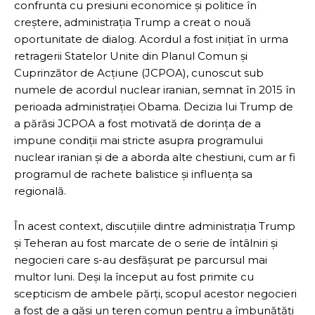
confrunta cu presiuni economice și politice în
creștere, administrația Trump a creat o nouă
oportunitate de dialog. Acordul a fost inițiat în urma
retragerii Statelor Unite din Planul Comun și
Cuprinzător de Acțiune (JCPOA), cunoscut sub
numele de acordul nuclear iranian, semnat în 2015 în
perioada administrației Obama. Decizia lui Trump de
a părăsi JCPOA a fost motivată de dorința de a
impune condiții mai stricte asupra programului
nuclear iranian și de a aborda alte chestiuni, cum ar fi
programul de rachete balistice și influența sa
regională.
În acest context, discuțiile dintre administrația Trump
și Teheran au fost marcate de o serie de întâlniri și
negocieri care s-au desfășurat pe parcursul mai
multor luni. Deși la început au fost primite cu
scepticism de ambele părți, scopul acestor negocieri
a fost de a găsi un teren comun pentru a îmbunătăți