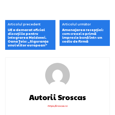
Articolul precedent
Articolul următor
UE a demarat oficial
Amenajarea recepției:
discuțiile pentru
cum creezi o primă
integrarea Moldovei.
impresie bună într-un
Oana Țoiu: „Siguranța
sediu de firmă
unui viitor european”
Autorii Sroscas
https://sroscas.ro