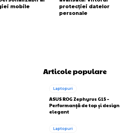
giei mobile
protecției datelor
personale
Articole populare
Laptopuri
ASUS ROG Zephyrus G15 –
Performanță de top și design
elegant
Laptopuri