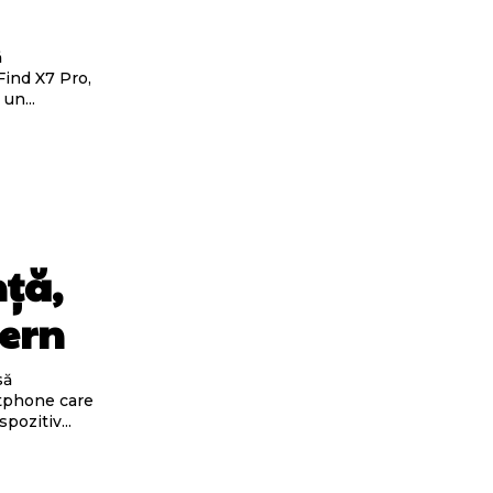
ind X7 Pro,
un...
nță,
dern
rtphone care
pozitiv...