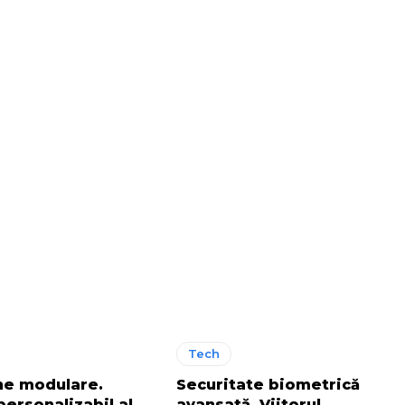
Tech
ne modulare.
Securitate biometrică
 personalizabil al
avansată. Viitorul