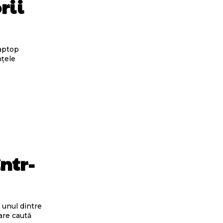
rii
nțele
într-
are caută