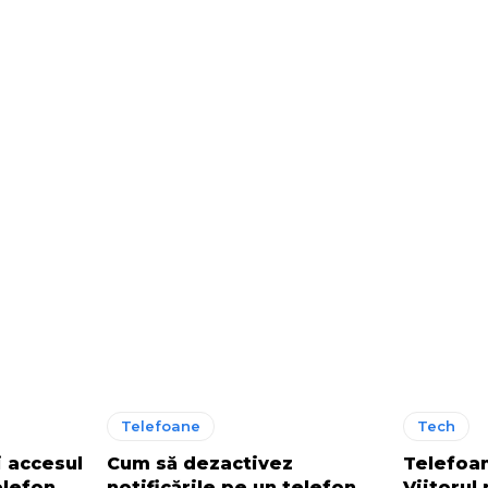
Telefoane
Tech
 accesul
Cum să dezactivez
Telefoa
elefon
notificările pe un telefon
Viitorul