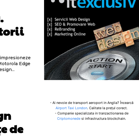
.
torii
Motorola Edge
sign...
- Ai nevoie de transport aeroport in Anglia? Încearcă
Airport Taxi London
. Calitate la prețul corect.
gn
- Companie specializata in tranzactionarea de
Criptomonede
si infrastructura blockchain.
e de