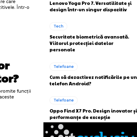
are care
Lenovo Yoga Pro 7. Versatilitate și
tivele. Într-o
design într-un singur dispozitiv
Tech
Securitate biometrică avansată.
Viitorul protecției datelor
personale
or
Telefoane
tor?
Cum să dezactivez notificările pe un
telefon Android?
promite funcții
 aceste
Telefoane
Oppo Find X7 Pro. Design inovator și
performanțe de excepție