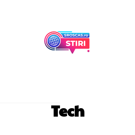
Afaceri Si Industr
Home & Deco
Tech
Laptopuri
Telefoane