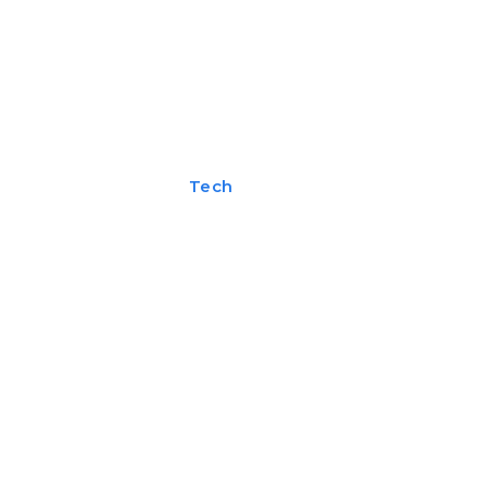
ii
Cultura Si Entertainment
Diverse Noutati
Sănătate / Hobby
Tech