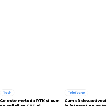
Tech
Telefoane
Ce este metoda RTK și cum
Cum să dezactivezi
se aplică cu GPS-ul
la internet pe un t