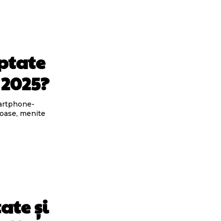
eptate
 2025?
martphone-
loase, menite
ate și