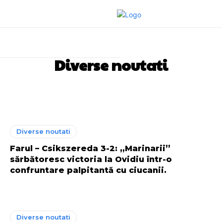
Diverse noutati
Auto
Politica
Stiri mondene
Diverse noutati
Farul – Csikszereda 3-2: „Marinarii”
sărbătoresc victoria la Ovidiu într-o
confruntare palpitantă cu ciucanii.
Diverse noutati