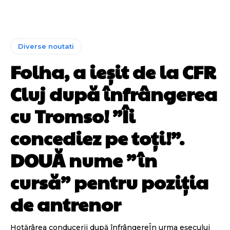
Diverse noutati
Folha, a ieșit de la CFR
Cluj după înfrângerea
cu Tromso! ”Îi
concediez pe toți!”.
DOUĂ nume ”în
cursă” pentru poziția
de antrenor
Hotărârea conducerii după înfrângereÎn urma eșecului