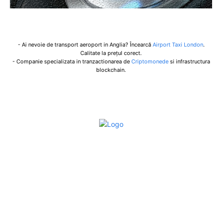
- Ai nevoie de transport aeroport in Anglia? Încearcă
Airport Taxi London
.
Calitate la prețul corect.
- Companie specializata in tranzactionarea de
Criptomonede
si infrastructura
blockchain.
Bun venit la Sroscas.ro
Sroscas.ro un site de știri / blog de noutăți, dedicat
diseminării de informații și actualități. Acesta oferă articole,
reportaje și analize pe teme diverse, de la evenimente
curente la subiecte specifice de interes. Este un spațiu