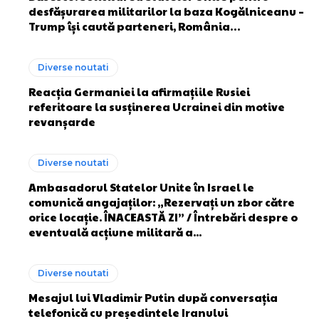
desfășurarea militarilor la baza Kogălniceanu –
Trump își caută parteneri, România…
Diverse noutati
Reacția Germaniei la afirmațiile Rusiei
referitoare la susținerea Ucrainei din motive
revanșarde
Diverse noutati
Ambasadorul Statelor Unite în Israel le
comunică angajaților: „Rezervați un zbor către
orice locație. ÎNACEASTĂ ZI” / Întrebări despre o
eventuală acțiune militară a...
Diverse noutati
Mesajul lui Vladimir Putin după conversația
telefonică cu președintele Iranului