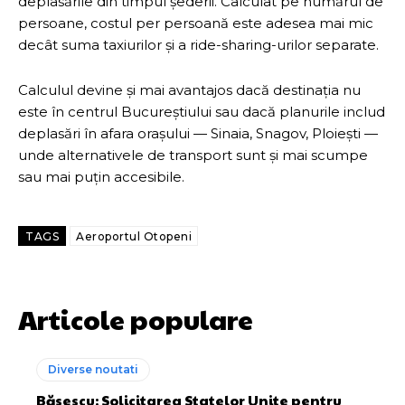
deplasările din timpul șederii. Calculat pe numărul de
persoane, costul per persoană este adesea mai mic
decât suma taxiurilor și a ride-sharing-urilor separate.
Calculul devine și mai avantajos dacă destinația nu
este în centrul Bucureștiului sau dacă planurile includ
deplasări în afara orașului — Sinaia, Snagov, Ploiești —
unde alternativele de transport sunt și mai scumpe
sau mai puțin accesibile.
TAGS
Aeroportul Otopeni
Articole populare
Diverse noutati
Băsescu: Solicitarea Statelor Unite pentru