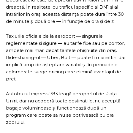
dreaptă. În realitate, cu traficul specific al DN1 și al
intrărilor în oraș, această distanță poate dura între 30
de minute și două ore — în funcție de oră și de zi.
Taxiurile oficiale de la aeroport — singurele
reglementate și sigure — au tarife fixe sau pe contor,
ambele mai mari decât tarifele obișnuite din oraș.
Ride-sharing-ul — Uber, Bolt — poate fi mai ieftin, dar
implică timp de așteptare variabil și, în perioadele
aglomerate, surge pricing care elimină avantajul de
preț.
Autobuzul express 783 leagă aeroportul de Piața
Unirii, dar nu acoperă toate destinațiile, nu acceptă
bagaje voluminoase și funcționează după un
program care poate să nu se potrivească cu ora
zborului.