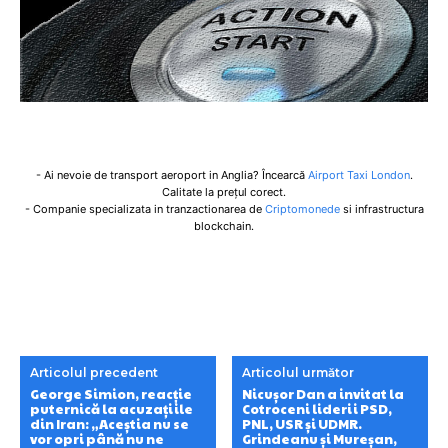
- Ai nevoie de transport aeroport in Anglia? Încearcă
Airport Taxi London
.
Calitate la prețul corect.
- Companie specializata in tranzactionarea de
Criptomonede
si infrastructura
blockchain.
Articolul precedent
Articolul următor
George Simion, reacție
Nicușor Dan a invitat la
puternică la acuzațiile
Cotroceni liderii PSD,
din Iran: „Aceștia nu se
PNL, USR și UDMR.
vor opri până nu ne
Grindeanu și Mureșan,