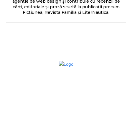
agenție de web design și contribuie cu recenzii de
cărți, editoriale și proză scurtă la publicații precum
Ficțiunea, Revista Familia și LiterNautica.
Bun venit la Sroscas.ro
Sroscas.ro un site de știri / blog de noutăți, dedicat
diseminării de informații și actualități. Acesta oferă articole,
reportaje și analize pe teme diverse, de la evenimente
curente la subiecte specifice de interes. Este un spațiu
digital pentru informare și educație. Contactati-ne oricand
la adresa: contact@sroscas.ro