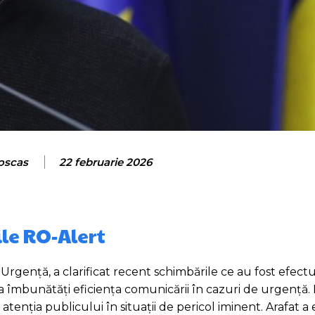
roscas
22 februarie 2026
ile RO-Alert
Urgență, a clarificat recent schimbările ce au fost efect
a îmbunătăți eficiența comunicării în cazuri de urgență. 
tenția publicului în situații de pericol iminent. Arafat a 