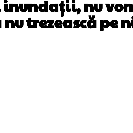
i inundații, nu vom
ă nu trezească pe 
Facebook
Twitter
Pinterest