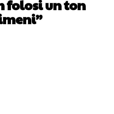
 folosi un ton
nimeni”
WhatsApp