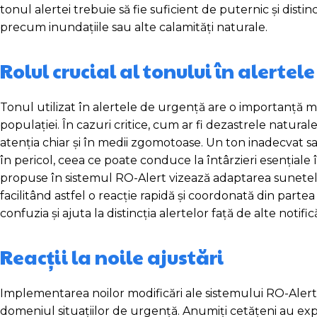
tonul alertei trebuie să fie suficient de puternic și distin
precum inundațiile sau alte calamități naturale.
Rolul crucial al tonului în alertel
Tonul utilizat în alertele de urgență are o importanță ma
populației. În cazuri critice, cum ar fi dezastrele naturale
atenția chiar și în medii zgomotoase. Un ton inadecvat s
în pericol, ceea ce poate conduce la întârzieri esențiale 
propuse în sistemul RO-Alert vizează adaptarea sunetelor
facilitând astfel o reacție rapidă și coordonată din partea
confuzia și ajuta la distincția alertelor față de alte noti
Reacții la noile ajustări
Implementarea noilor modificări ale sistemului RO-Alert a 
domeniul situațiilor de urgență. Anumiți cetățeni au expr