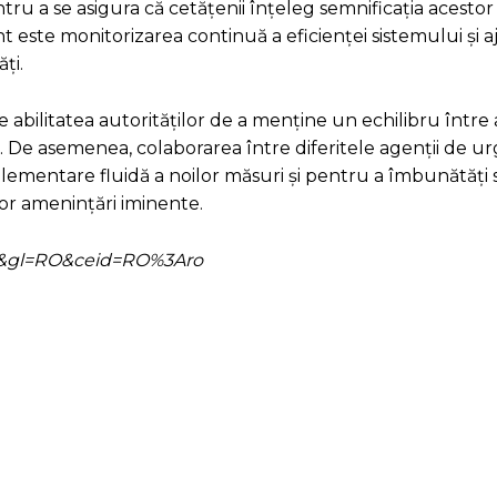
u a se asigura că cetățenii înțeleg semnificația acestor a
este monitorizarea continuă a eficienței sistemului și a
ți.
abilitatea autorităților de a menține un echilibru între 
te. De asemenea, colaborarea între diferitele agenții de ur
mplementare fluidă a noilor măsuri și pentru a îmbunătăți
tor amenințări iminente.
=ro&gl=RO&ceid=RO%3Aro