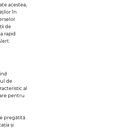
ate acestea,
ților în
erselor
ii de
a rapid
lert.
țind
pul de
acteristic al
esare pentru
e pregătită
ația și