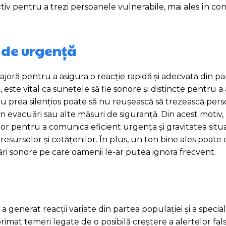
ctiv pentru a trezi persoanele vulnerabile, mai ales în condi
e de urgență
joră pentru a asigura o reacție rapidă și adecvată din pa
, este vital ca sunetele să fie sonore și distincte pentru a
au prea silențios poate să nu reușească să trezească pers
în evacuări sau alte măsuri de siguranță. Din acest motiv,
 pentru a comunica eficient urgența și gravitatea situaț
 resurselor și cetățenilor. În plus, un ton bine ales poate
ficări sonore pe care oamenii le-ar putea ignora frecvent.
generat reacții variate din partea populației și a speciali
imat temeri legate de o posibilă creștere a alertelor fal