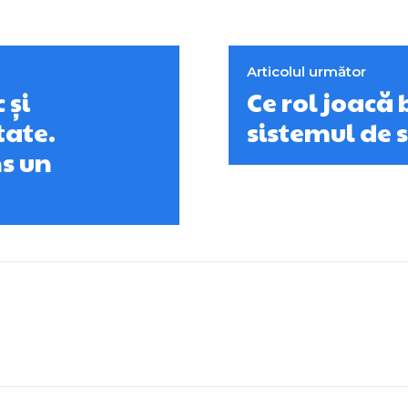
Articolul următor
 și
Ce rol joacă 
tate.
sistemul de 
s un