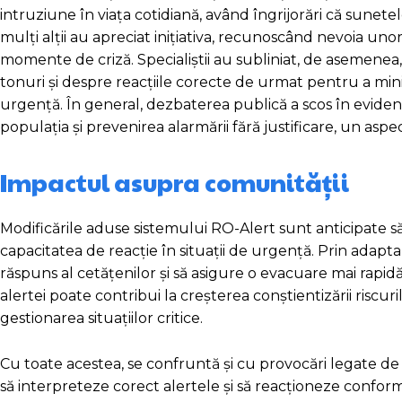
intruziune în viața cotidiană, având îngrijorări că sunete
mulți alții au apreciat inițiativa, recunoscând nevoia uno
momente de criză. Specialiștii au subliniat, de asemenea,
tonuri și despre reacțiile corecte de urmat pentru a mini
urgență. În general, dezbaterea publică a scos în eviden
populația și prevenirea alarmării fără justificare, un as
Impactul asupra comunității
Modificările aduse sistemului RO-Alert sunt anticipate s
capacitatea de reacție în situații de urgență. Prin adapta
răspuns al cetățenilor și să asigure o evacuare mai rapidă 
alertei poate contribui la creșterea conștientizării risc
gestionarea situațiilor critice.
Cu toate acestea, se confruntă și cu provocări legate de
să interpreteze corect alertele și să reacționeze conform