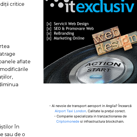
ții critice
rtea
 atrage
oanele aflate
 modificările
iilor,
 diminua
- Ai nevoie de transport aeroport in Anglia? Încearcă
Airport Taxi London
. Calitate la prețul corect.
- Companie specializata in tranzactionarea de
Criptomonede
si infrastructura blockchain.
știlor în
se sau de o