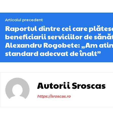
Articolul precedent
Raportul dintre cei care plătesc
beneficiarii serviciilor de sănă
Alexandru Rogobete: „Am atin
standard adecvat de înalt”
Autorii Sroscas
https://sroscas.ro