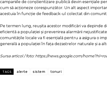
campaniile de conștientizare publică devin esențiale pentr
cum să acționeze corespunzător. Un alt aspect important 
acestuia în funcție de feedback-ul colectat din comunită
Pe termen lung, reușita acestor modificări va depinde de 
eficientă a populației și prevenirea alarmării nejustifica
comunitățile locale va fi esențială pentru a asigura o i
generală a populației în fața dezastrelor naturale și a al
Sursa articol / foto: https://news.google.com/home?hl
alerte
sistem
tonuri
TAGS