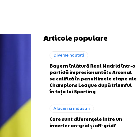
Articole populare
Diverse noutati
Bayern înlătură Real Madrid într-o
partidă impresionantă! » Arsenal
se califică în penultimele etape ale
Champions League după triumful
în fața lui Sporting
Afaceri si industrii
Care sunt diferențele între un
inverter on-grid și off-grid?