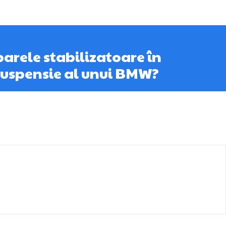
barele stabilizatoare în
suspensie al unui BMW?