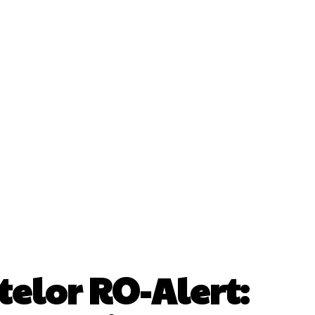
ii
Cultura Si Entertainment
Diverse Noutati
Sănătate / Hobby
Tech
telor RO-Alert: