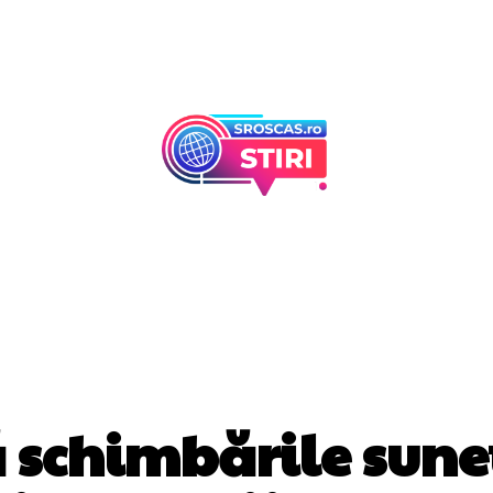
Afaceri Si Industr
Home & Deco
DIVERSE NOUTATI
 schimbările sune