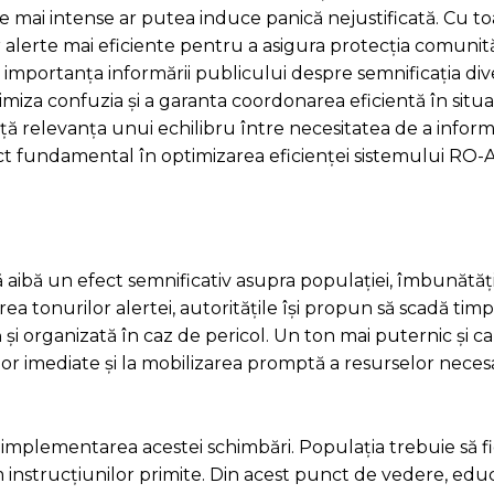
le mai intense ar putea induce panică nejustificată. Cu to
r alerte mai eficiente pentru a asigura protecția comunită
 importanța informării publicului despre semnificația div
miza confuzia și a garanta coordonarea eficientă în situaț
ță relevanța unui echilibru între necesitatea de a inform
pect fundamental în optimizarea eficienței sistemului RO-A
ă aibă un efect semnificativ asupra populației, îmbunătă
rea tonurilor alertei, autoritățile își propun să scadă tim
și organizată în caz de pericol. Un ton mai puternic și car
urilor imediate și la mobilizarea promptă a resurselor nec
 implementarea acestei schimbări. Populația trebuie să fi
 instrucțiunilor primite. Din acest punct de vedere, educ