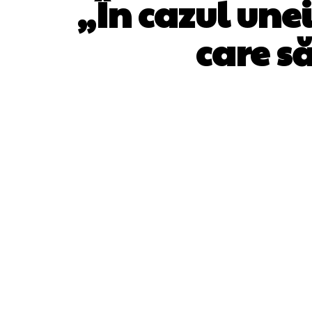
„În cazul une
care s
ACȚIUNE