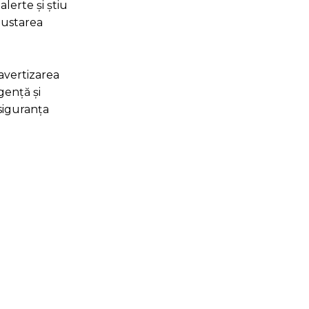
lerte și știu
justarea
avertizarea
gență și
 siguranța