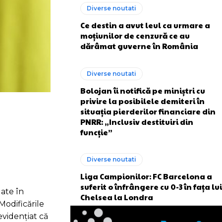
Diverse noutati
Ce destin a avut leul ca urmare a
moțiunilor de cenzură ce au
dărâmat guverne în România
Diverse noutati
Bolojan îi notifică pe miniștri cu
privire la posibilele demiteri în
situația pierderilor financiare din
PNRR: „Inclusiv destituiri din
funcție”
Diverse noutati
Liga Campionilor: FC Barcelona a
suferit o înfrângere cu 0-3 în fața lui
uate în
Chelsea la Londra
Modificările
evidențiat că