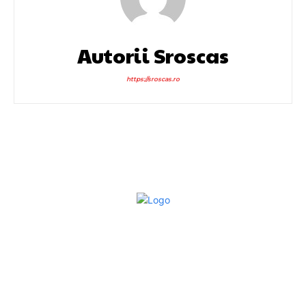
Autorii Sroscas
https://sroscas.ro
Bun venit la Sroscas.ro
Sroscas.ro un site de știri / blog de noutăți, dedicat
diseminării de informații și actualități. Acesta oferă articole,
reportaje și analize pe teme diverse, de la evenimente