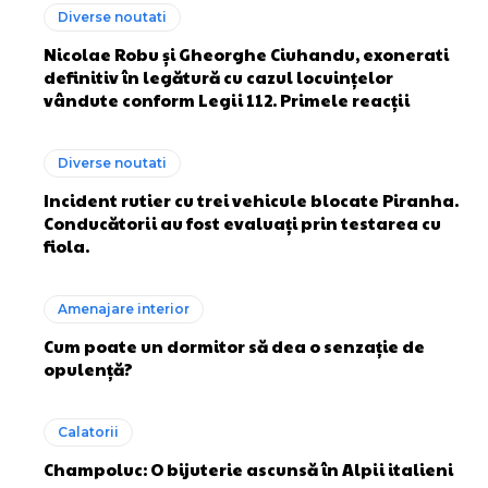
Diverse noutati
Nicolae Robu și Gheorghe Ciuhandu, exonerati
definitiv în legătură cu cazul locuințelor
vândute conform Legii 112. Primele reacții
Diverse noutati
Incident rutier cu trei vehicule blocate Piranha.
Conducătorii au fost evaluați prin testarea cu
fiola.
Amenajare interior
Cum poate un dormitor să dea o senzație de
opulență?
Calatorii
Champoluc: O bijuterie ascunsă în Alpii italieni