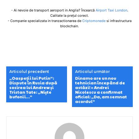
- Ai nevoie de transport aeroport in Anglia? Încearcă
Airport Taxi London
.
Calitate la prețul corect.
- Companie specializata in tranzactionarea de
Criptomonede
si infrastructura
blockchain.
Articolul precedent
Articolul următor
„Oaspeții lui Putin”:
Dinamo are un nou
Dispute în Rusia după
tehnician începând de
sosirea lui Andrew și
astăzi! » Andrei
Tristan Tate: „Niște
Nicolescu a confirmat
bufonii…”
oficial: „Da, am semnat
acordul”