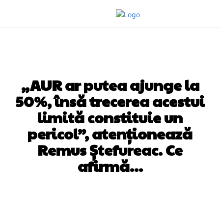
DIVERSE NOUTATI
„AUR ar putea ajunge la
50%, însă trecerea acestui
limită constituie un
pericol”, atenționează
Remus Ștefureac. Ce
afirmă…
Facebook
Twitter
Pinterest