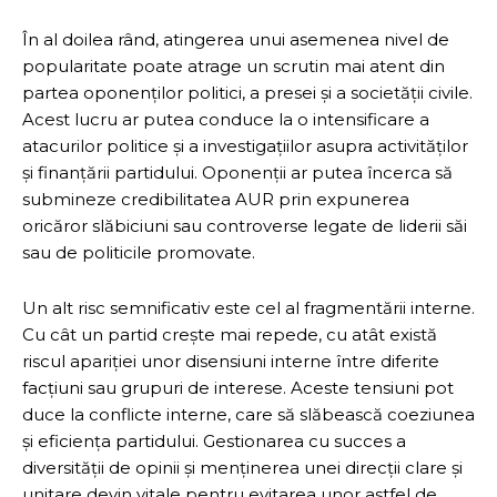
În al doilea rând, atingerea unui asemenea nivel de
popularitate poate atrage un scrutin mai atent din
partea oponenților politici, a presei și a societății civile.
Acest lucru ar putea conduce la o intensificare a
atacurilor politice și a investigațiilor asupra activităților
și finanțării partidului. Oponenții ar putea încerca să
submineze credibilitatea AUR prin expunerea
oricăror slăbiciuni sau controverse legate de liderii săi
sau de politicile promovate.
Un alt risc semnificativ este cel al fragmentării interne.
Cu cât un partid crește mai repede, cu atât există
riscul apariției unor disensiuni interne între diferite
facțiuni sau grupuri de interese. Aceste tensiuni pot
duce la conflicte interne, care să slăbească coeziunea
și eficiența partidului. Gestionarea cu succes a
diversității de opinii și menținerea unei direcții clare și
unitare devin vitale pentru evitarea unor astfel de