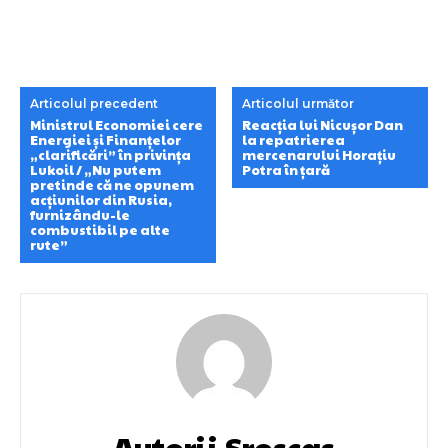
Articolul precedent
Articolul următor
Ministrul Economiei cere
Reacția lui Nicușor Dan
Energiei și Finanțelor
la repatrierea
„clarificări” în privința
mercenarului Horațiu
Lukoil / „Nu putem
Potra în țară
pretinde că ne opunem
acțiunilor din Rusia,
furnizându-le
combustibil pe alte
rute”
Autorii Sroscas