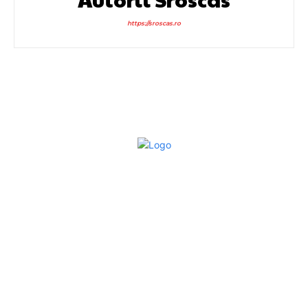
https://sroscas.ro
Bun venit la Sroscas.ro
Sroscas.ro un site de știri / blog de noutăți, dedicat
diseminării de informații și actualități. Acesta oferă articole,
reportaje și analize pe teme diverse, de la evenimente
curente la subiecte specifice de interes. Este un spațiu
digital pentru informare și educație. Contactati-ne oricand
la adresa: contact@sroscas.ro