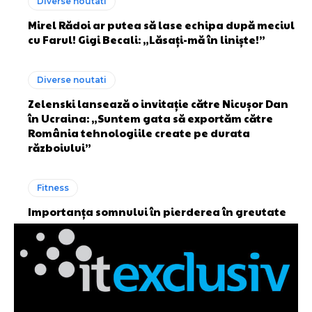
Diverse noutati
Mirel Rădoi ar putea să lase echipa după meciul
cu Farul! Gigi Becali: „Lăsați-mă în liniște!”
Diverse noutati
Zelenski lansează o invitație către Nicușor Dan
în Ucraina: „Suntem gata să exportăm către
România tehnologiile create pe durata
războiului”
Fitness
Importanța somnului în pierderea în greutate