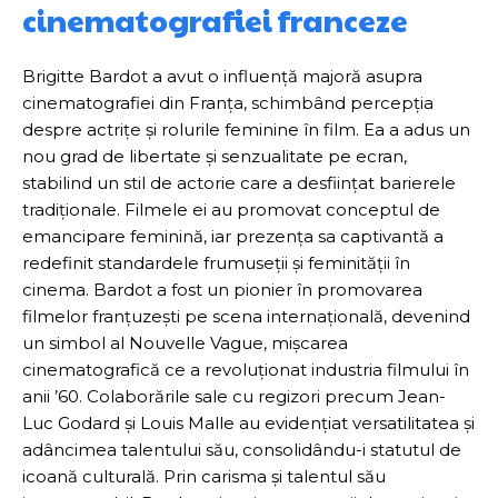
cinematografiei franceze
Brigitte Bardot a avut o influență majoră asupra
cinematografiei din Franța, schimbând percepția
despre actrițe și rolurile feminine în film. Ea a adus un
nou grad de libertate și senzualitate pe ecran,
stabilind un stil de actorie care a desființat barierele
tradiționale. Filmele ei au promovat conceptul de
emancipare feminină, iar prezența sa captivantă a
redefinit standardele frumuseții și feminității în
cinema. Bardot a fost un pionier în promovarea
filmelor franțuzești pe scena internațională, devenind
un simbol al Nouvelle Vague, mișcarea
cinematografică ce a revoluționat industria filmului în
anii ’60. Colaborările sale cu regizori precum Jean-
Luc Godard și Louis Malle au evidențiat versatilitatea și
adâncimea talentului său, consolidându-i statutul de
icoană culturală. Prin carisma și talentul său