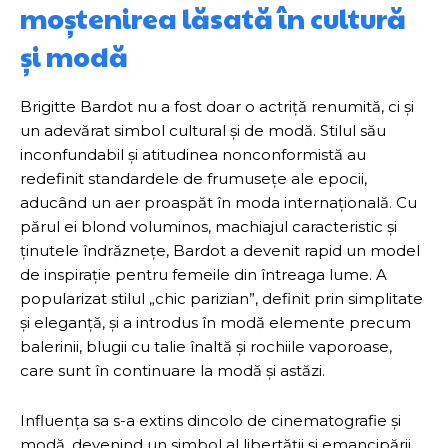
moștenirea lăsată în cultură
și modă
Brigitte Bardot nu a fost doar o actriță renumită, ci și
un adevărat simbol cultural și de modă. Stilul său
inconfundabil și atitudinea nonconformistă au
redefinit standardele de frumusețe ale epocii,
aducând un aer proaspăt în moda internațională. Cu
părul ei blond voluminos, machiajul caracteristic și
ținutele îndrăznețe, Bardot a devenit rapid un model
de inspirație pentru femeile din întreaga lume. A
popularizat stilul „chic parizian”, definit prin simplitate
și eleganță, și a introdus în modă elemente precum
balerinii, blugii cu talie înaltă și rochiile vaporoase,
care sunt în continuare la modă și astăzi.
Influența sa s-a extins dincolo de cinematografie și
modă, devenind un simbol al libertății și emancipării