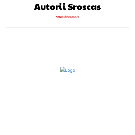
Autorii Sroscas
https://sroscas.ro
Bun venit la Sroscas.ro
Sroscas.ro un site de știri / blog de noutăți, dedicat
diseminării de informații și actualități. Acesta oferă articole,
reportaje și analize pe teme diverse, de la evenimente
curente la subiecte specifice de interes. Este un spațiu
digital pentru informare și educație. Contactati-ne oricand