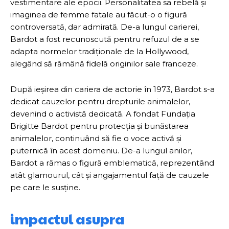
vestimentare ale epocii. Personalitatea sa rebelă și
imaginea de femme fatale au făcut-o o figură
controversată, dar admirată. De-a lungul carierei,
Bardot a fost recunoscută pentru refuzul de a se
adapta normelor tradiționale de la Hollywood,
alegând să rămână fidelă originilor sale franceze.
După ieșirea din cariera de actorie în 1973, Bardot s-a
dedicat cauzelor pentru drepturile animalelor,
devenind o activistă dedicată. A fondat Fundația
Brigitte Bardot pentru protecția și bunăstarea
animalelor, continuând să fie o voce activă și
puternică în acest domeniu. De-a lungul anilor,
Bardot a rămas o figură emblematică, reprezentând
atât glamourul, cât și angajamentul față de cauzele
pe care le susține.
impactul asupra