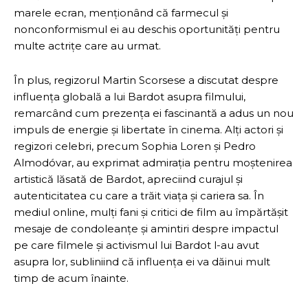
marele ecran, menționând că farmecul și
nonconformismul ei au deschis oportunități pentru
multe actrițe care au urmat.
În plus, regizorul Martin Scorsese a discutat despre
influența globală a lui Bardot asupra filmului,
remarcând cum prezența ei fascinantă a adus un nou
impuls de energie și libertate în cinema. Alți actori și
regizori celebri, precum Sophia Loren și Pedro
Almodóvar, au exprimat admirația pentru moștenirea
artistică lăsată de Bardot, apreciind curajul și
autenticitatea cu care a trăit viața și cariera sa. În
mediul online, mulți fani și critici de film au împărtășit
mesaje de condoleanțe și amintiri despre impactul
pe care filmele și activismul lui Bardot l-au avut
asupra lor, subliniind că influența ei va dăinui mult
timp de acum înainte.