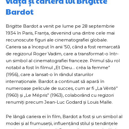
viața și cariera lui Brigitte
Bardot
Brigitte Bardot a venit pe lume pe 28 septembrie
1934 în Paris, Franța, devenind una dintre cele mai
recunoscute figuri ale cinematografiei globale.
Cariera sa a început în anii ’50, când a fost remarcată
de regizorul Roger Vadim, care a transformat-o într-
un simbol al cinematografiei franceze. Primul său rol
notabil a fost în filmul „Et Dieu… créa la femme”
(1956), care a lansat-o în rândul starurilor
internaționale. Bardot a continuat să apară în
numeroase pelicule de succes, cum ar fi „La Vérité”
(1960) și „Le Mépris” (1963), colaborând cu regizori
renumiți precum Jean-Luc Godard și Louis Malle.
Pe lângă cariera ei în film, Bardot a fost și un simbol al
modei și al frumuseții, influențând stilul și tendințele