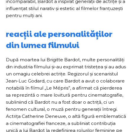
incomparabil, Bardot a inspirat generații de actrițe și a
influențat stilul narativ și estetic al filmelor franțuzești
pentru mulți ani.
reacții ale personalităților
din lumea filmului
După moartea lui Brigitte Bardot, multe personalități
din industria filmului și-au exprimat tristețea și au adus
un omagiu celebrei actrițe. Regizorul și scenaristul
Jean-Luc Godard, cu care Bardot a avut o colaborare
notabilă în filmul „Le Mépris”, a afirmat că pierderea
sa reprezintă o mare lovitură pentru cinematografie,
subliniind că Bardot nu a fost doar o actriță, ci un
fenomen cultural, o muză pentru generații întregi.
Actrița Catherine Deneuve, o altă figură emblematică
a cinematografiei franceze, a subliniat contribuția
unică a lui Bardot la redefinirea rolurilor feminine pe