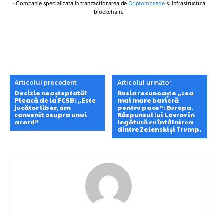
- Companie specializata in tranzactionarea de
Criptomonede
si infrastructura
blockchain.
Articolul precedent
Articolul următor
Decizie neașteptată!
Rusia recunoaște „cea
Pleacă de la FCSB: „Este
mai mare barieră
jucător liber, am
pentru pace”: Europa.
convenit asupra unui
Răspunsul lui Lavrov în
acord”
legătură cu întâlnirea
dintre Zelenski și Trump.