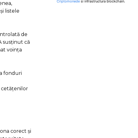
Criptomonede
si infrastructura blockchain.
enea,
i listele
ntrolată de
A susținut că
at voința
la fonduri
r
 cetățenilor
iona corect și