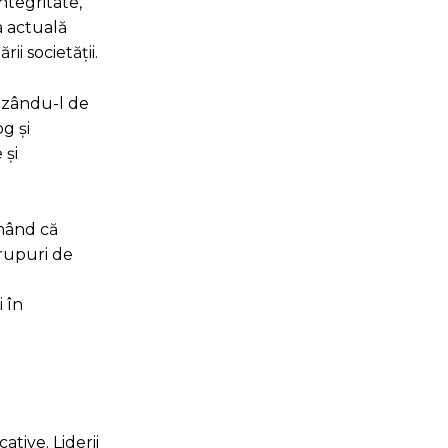
ntegritate,
a actuală
ii societății.
uzându-l de
og și
 și
rmând că
grupuri de
 în
ative. Liderii