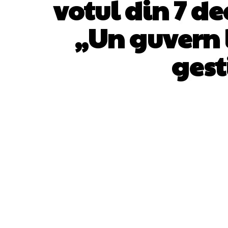
votul din 7 d
„Un guvern l
gest
ACȚIUNE