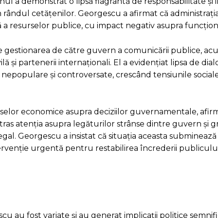
l a demonstrat o lipsă flagrantă de responsabilitate și i
 rândul cetățenilor. Georgescu a afirmat că administrați
ă a resurselor publice, cu impact negativ asupra funcționăr
e gestionarea de către guvern a comunicării publice, ac
ă și partenerii internaționali. El a evidențiat lipsa de dial
nepopulare și controversate, crescând tensiunile sociale
reselor economice asupra deciziilor guvernamentale, afi
atras atenția asupra legăturilor strânse dintre guvern și 
și legal. Georgescu a insistat că situația aceasta subminează
rvenție urgentă pentru restabilirea încrederii publicului
u au fost variate și au generat implicații politice semnific