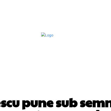
Afaceri Si Industrii
Home & Deco
S
DIVERSE NOUTATI
scu pune sub semn