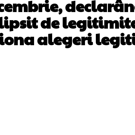
ecembrie, declarând
ipsit de legitimi
iona alegeri legi
Facebook
Twitter
Pinterest