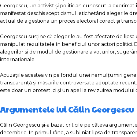
Georgescu, un activist și politician cunoscut, a exprimat în
manifestat deschis scepticismul, etichetând alegerile dr
actual de a gestiona un proces electoral corect și transp
Georgescu susține că alegerile au fost afectate de lipsa de
manipulat rezultatele în beneficiul unor actori politici. 
alegerilor și de modul de gestionare a voturilor, suger
internaționale.
Acuzațiile acestea vin pe fondul unei nemulțumiri genera
transparență și măsurile controversate adoptate recent.
este doar un protest, ci și un apel la revizuirea modului
Argumentele lui Călin Georgescu
Călin Georgescu și-a bazat criticile pe câteva argumente 
decembrie. În primul rând, a subliniat lipsa de transpare