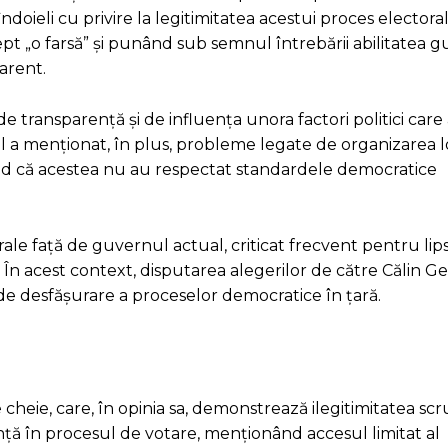
doieli cu privire la legitimitatea acestui proces electoral.
ept „o farsă” și punând sub semnul întrebării abilitatea 
arent.
 transparență și de influența unora factori politici care a
El a menționat, în plus, probleme legate de organizarea lo
ând că acestea nu au respectat standardele democratice
le față de guvernul actual, criticat frecvent pentru lip
 În acest context, disputarea alegerilor de către Călin 
 de desfășurare a proceselor democratice în țară.
cheie, care, în opinia sa, demonstrează ilegitimitatea scr
nță în procesul de votare, menționând accesul limitat al