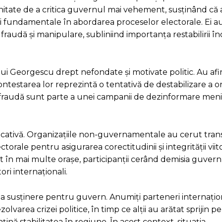
unitate de a critica guvernul mai vehement, susținând că 
ri fundamentale în abordarea proceselor electorale. Ei a
audă și manipulare, subliniind importanța restabilirii în
e lui Georgescu drept nefondate și motivate politic. Au af
testarea lor reprezintă o tentativă de destabilizare a ordi
 fraudă sunt parte a unei campanii de dezinformare meni
ficativă. Organizațiile non-guvernamentale au cerut tran
rale pentru asigurarea corectitudinii și integrității viit
în mai multe orașe, participanții cerând demisia guvernu
i internaționali.
are la susținere pentru guvern. Anumiți parteneri internați
olvarea crizei politice, în timp ce alții au arătat sprijin p
nă stabilitatea în regiune. În acest context, situația