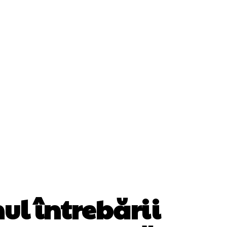
Cultura Si Entertainment
Diverse Noutati
ănătate / Hobby
Tech
ul întrebării