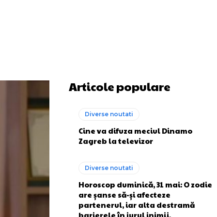
Articole populare
Diverse noutati
Cine va difuza meciul Dinamo
Zagreb la televizor
Diverse noutati
Horoscop duminică, 31 mai: O zodie
are șanse să-și afecteze
partenerul, iar alta destramă
barierele în jurul inimii.