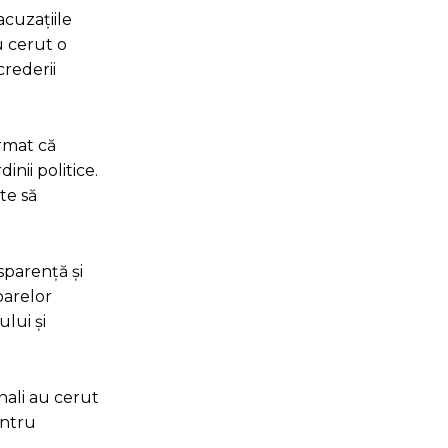
acuzațiile
u cerut o
crederii
irmat că
nii politice.
te să
sparență și
oarelor
lui și
onali au cerut
entru