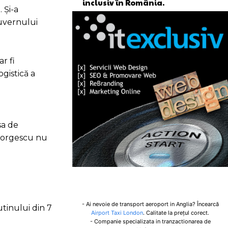
inclusiv în România.
 Și-a
guvernului
r fi
gistică a
sa de
Georgescu nu
- Ai nevoie de transport aeroport in Anglia? Încearcă
utinului din 7
Airport Taxi London
. Calitate la prețul corect.
- Companie specializata in tranzactionarea de