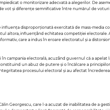
 împiedicat o monitorizare adecvată a alegerilor. De asem
e vot și diferențe semnificative între numărul de voturi ș
influența disproporționată exercitată de mass-media co
tul altora, influențând echitatea competiției electorale. 
mativ, care a indus în eroare electoratul și a distorsion
lui în campania electorală, acuzând guvernul că a apelat 
 constituind un abuz de putere și o încălcare a principiilo
integritatea procesului electoral și au afectat încrederea
Călin Georgescu, care l-a acuzat de inabilitatea de a gest