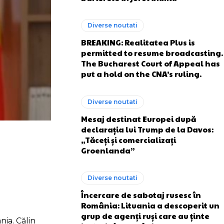
Diverse noutati
BREAKING: Realitatea Plus is
permitted to resume broadcasting.
The Bucharest Court of Appeal has
put a hold on the CNA’s ruling.
Diverse noutati
Mesaj destinat Europei după
declarația lui Trump de la Davos:
„Tăceți și comercializați
Groenlanda”
Diverse noutati
Încercare de sabotaj rusesc în
România: Lituania a descoperit un
grup de agenți ruși care au ținte
ia. Călin