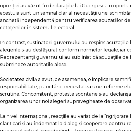
opoziției au văzut în declarațiile lui Georgescu o oport
acestuia sunt un semnal clar al necesității unei schimbă
anchetă independentă pentru verificarea acuzațiilor de fr
cetățenilor în sistemul electoral.
În contrast, susținătorii guvernului au respins acuzațiil
alegerile s-au desfășurat conform normelor legale, iar con
Reprezentanții guvernului au subliniat că acuzațiile de
submineze autoritățile alese.
Societatea civilă a avut, de asemenea, o implicare semni
responsabilitate, punctând necesitatea unei reforme electo
scrutine. Concomitent, proteste spontane s-au declanșat 
organizarea unor noi alegeri supravegheate de observator
La nivel internațional, reacțiile au variat de la îngrijor
clarificări și au îndemnat la dialog și cooperare pentru rez
guvernul actual, considerându-l singurul capabil să menți