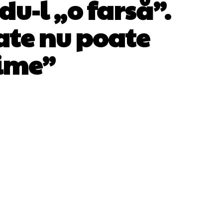
u-l „o farsă”.
tate nu poate
time”
WhatsApp