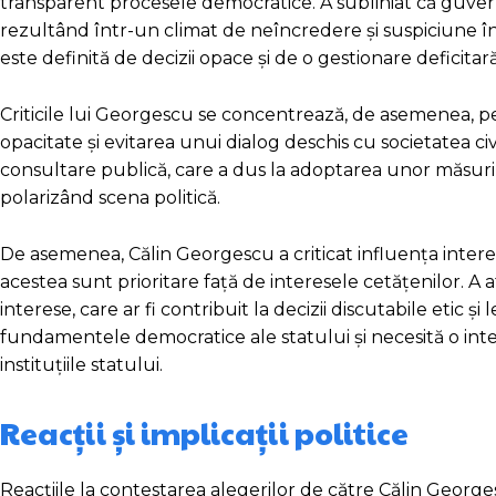
transparent procesele democratice. A subliniat că guvernu
rezultând într-un climat de neîncredere și suspiciune în
este definită de decizii opace și de o gestionare deficitar
Criticile lui Georgescu se concentrează, de asemenea, p
opacitate și evitarea unui dialog deschis cu societatea civil
consultare publică, care a dus la adoptarea unor măsuri 
polarizând scena politică.
De asemenea, Călin Georgescu a criticat influența inte
acestea sunt prioritare față de interesele cetățenilor. A 
interese, care ar fi contribuit la decizii discutabile etic 
fundamentele democratice ale statului și necesită o inte
instituțiile statului.
Reacții și implicații politice
Reacțiile la contestarea alegerilor de către Călin Georgesc