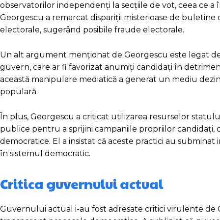
observatorilor independenți la secțiile de vot, ceea ce a
Georgescu a remarcat dispariții misterioase de buletine d
electorale, sugerând posibile fraude electorale.
Un alt argument menționat de Georgescu este legat de 
guvern, care ar fi favorizat anumiți candidați în detrimen
această manipulare mediatică a generat un mediu dezinfor
populară.
În plus, Georgescu a criticat utilizarea resurselor statu
publice pentru a sprijini campaniile propriilor candidați,
democratice. El a insistat că aceste practici au subminat 
în sistemul democratic.
Critica guvernului actual
Guvernului actual i-au fost adresate critici virulente de 