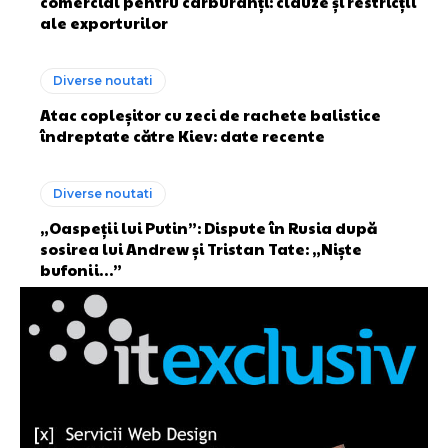
comercial pentru carburanți: clauze și restricții
ale exporturilor
Diverse noutati
Atac copleșitor cu zeci de rachete balistice
îndreptate către Kiev: date recente
Diverse noutati
„Oaspeții lui Putin”: Dispute în Rusia după
sosirea lui Andrew și Tristan Tate: „Niște
bufonii…”