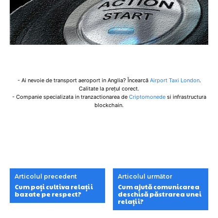
- Ai nevoie de transport aeroport in Anglia? Încearcă
Airport Taxi London
.
Calitate la prețul corect.
- Companie specializata in tranzactionarea de
Criptomonede
si infrastructura
blockchain.
Articolul precedent
Articolul următor
Cum poți cultiva relații
Cum ajută comunicarea
bazate pe respect?
deschisă păstrarea unei
relații?