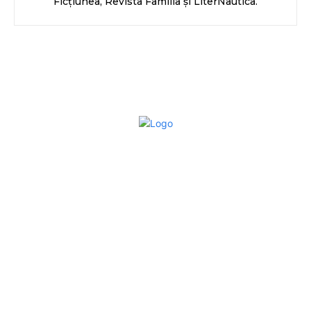
Ficțiunea, Revista Familia și LiterNautica.
Bun venit la Sroscas.ro
Sroscas.ro un site de știri / blog de noutăți, dedicat
diseminării de informații și actualități. Acesta oferă articole,
reportaje și analize pe teme diverse, de la evenimente
curente la subiecte specifice de interes. Este un spațiu
digital pentru informare și educație. Contactati-ne oricand
la adresa: contact@sroscas.ro