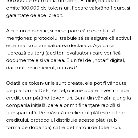
100.000 de euro de la un client. Ei bine, ea poate
emite 100.000 de token-uri, fiecare valorând 1 euro, și
garantate de acel credit.
Aici e un pas critic, și mi se pare că e esențial să-l
menționez: protocolul trebuie să se asigure că activul
este real și că are valoarea declarată. Așa că se
lucrează cu terți (auditori, evaluatori) care verifică
documentele și valoarea. E un fel de „notar” digital,
dar mult mai eficient, nu-i așa?
Odată ce token-urile sunt create, ele pot fi vândute
pe platforma DeFi. Astfel, oricine poate investi în acel
credit, cumpărând token-uri. Banii din vânzări ajung la
compania inițială, care a primit finanțare rapidă și
transparentă. Pe măsură ce clientul plătește ratele
creditului, protocolul distribuie aceste plăți (sub
formă de dobândă) către deținătorii de token-uri.