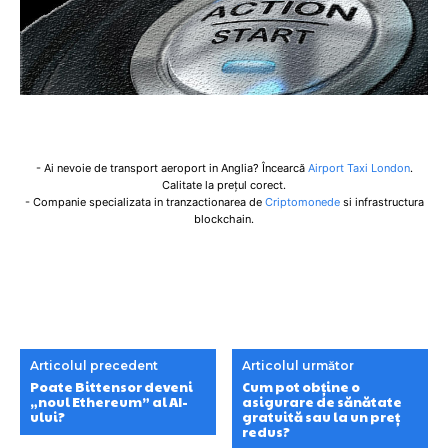
- Ai nevoie de transport aeroport in Anglia? Încearcă
Airport Taxi London
.
Calitate la prețul corect.
- Companie specializata in tranzactionarea de
Criptomonede
si infrastructura
blockchain.
Articolul precedent
Articolul următor
Poate Bittensor deveni
Cum pot obține o
„noul Ethereum” al AI-
asigurare de sănătate
ului?
gratuită sau la un preț
redus?