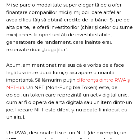
Mi se pare o modalitate super elegantă de a oferi
finanțare companiilor mici și mijlocii, care altfel ar
avea dificultăți să obțină credite de la bănci. Și, pe de
altă parte, le oferă investitorilor (chiar și celor cu sume
mici) acces la oportunități de investiții stabile,
generatoare de randament, care înainte erau
rezervate doar „bogaților”.
Acum, am menționat mai sus că e vorba de a face
legătura între două lumi, și aici apare o nuanță
importantă. Să lămurim puțin
diferența dintre RWA și
NFT-uri
. Un NFT (Non-Fungible Token) este, de
obicei, un token care reprezintă un activ digital unic,
cum ar fi o operă de artă digitală sau un item dintr-un
joc. Fiecare NFT este diferit și nu poate fi înlocuit cu
un altul.
Un RWA, deși poate fi și el un NFT (de exemplu, un