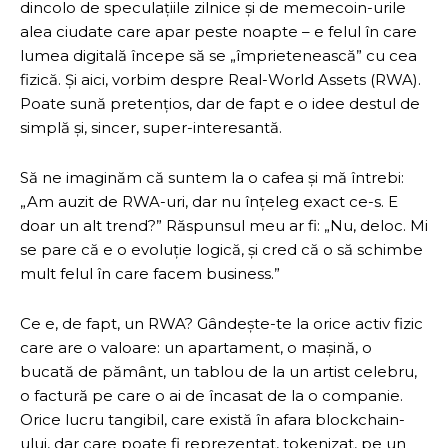
dincolo de speculațiile zilnice și de memecoin-urile
alea ciudate care apar peste noapte – e felul în care
lumea digitală începe să se „împrietenească” cu cea
fizică. Și aici, vorbim despre Real-World Assets (RWA).
Poate sună pretențios, dar de fapt e o idee destul de
simplă și, sincer, super-interesantă.
Să ne imaginăm că suntem la o cafea și mă întrebi:
„Am auzit de RWA-uri, dar nu înțeleg exact ce-s. E
doar un alt trend?” Răspunsul meu ar fi: „Nu, deloc. Mi
se pare că e o evoluție logică, și cred că o să schimbe
mult felul în care facem business.”
Ce e, de fapt, un RWA? Gândește-te la orice activ fizic
care are o valoare: un apartament, o mașină, o
bucată de pământ, un tablou de la un artist celebru,
o factură pe care o ai de încasat de la o companie.
Orice lucru tangibil, care există în afara blockchain-
ului, dar care poate fi reprezentat, tokenizat, pe un