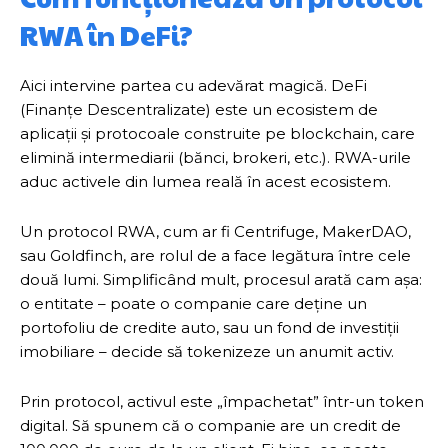
RWA în DeFi?
Aici intervine partea cu adevărat magică. DeFi
(Finanțe Descentralizate) este un ecosistem de
aplicații și protocoale construite pe blockchain, care
elimină intermediarii (bănci, brokeri, etc.). RWA-urile
aduc activele din lumea reală în acest ecosistem.
Un protocol RWA, cum ar fi Centrifuge, MakerDAO,
sau Goldfinch, are rolul de a face legătura între cele
două lumi. Simplificând mult, procesul arată cam așa:
o entitate – poate o companie care deține un
portofoliu de credite auto, sau un fond de investiții
imobiliare – decide să tokenizeze un anumit activ.
Prin protocol, activul este „împachetat” într-un token
digital. Să spunem că o companie are un credit de