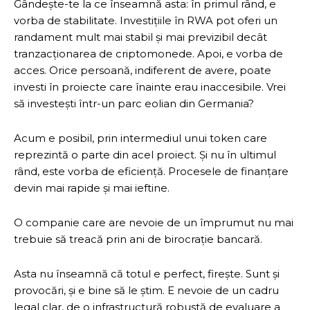
Gândește-te la ce înseamnă asta: în primul rând, e
vorba de stabilitate. Investițiile în RWA pot oferi un
randament mult mai stabil și mai previzibil decât
tranzacționarea de criptomonede. Apoi, e vorba de
acces. Orice persoană, indiferent de avere, poate
investi în proiecte care înainte erau inaccesibile. Vrei
să investești într-un parc eolian din Germania?
Acum e posibil, prin intermediul unui token care
reprezintă o parte din acel proiect. Și nu în ultimul
rând, este vorba de eficiență. Procesele de finanțare
devin mai rapide și mai ieftine.
O companie care are nevoie de un împrumut nu mai
trebuie să treacă prin ani de birocrație bancară.
Asta nu înseamnă că totul e perfect, firește. Sunt și
provocări, și e bine să le știm. E nevoie de un cadru
legal clar, de o infrastructură robustă de evaluare a