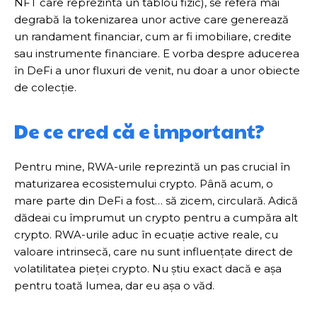
NFT care reprezintă un tablou fizic), se referă mai
degrabă la tokenizarea unor active care generează
un randament financiar, cum ar fi imobiliare, credite
sau instrumente financiare. E vorba despre aducerea
în DeFi a unor fluxuri de venit, nu doar a unor obiecte
de colecție.
De ce cred că e important?
Pentru mine, RWA-urile reprezintă un pas crucial în
maturizarea ecosistemului crypto. Până acum, o
mare parte din DeFi a fost… să zicem, circulară. Adică
dădeai cu împrumut un crypto pentru a cumpăra alt
crypto. RWA-urile aduc în ecuație active reale, cu
valoare intrinsecă, care nu sunt influențate direct de
volatilitatea pieței crypto. Nu știu exact dacă e așa
pentru toată lumea, dar eu așa o văd.