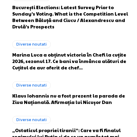
București Elections: Latest Survey Prior to
Sunday’s Voting. What is the Competition Level
Between Băluță and Ciucu / Alexandrescu and
Drulă’s Prospects
Diverse noutati
Marina Luca a obținut victoria în Chefi la cuțite
2026, sezonul 17. Ce bani va înmânca alături de
Cuțitul de aur oferit de chef...
Diverse noutati
Klaus Iohannis nu a fost prezent la parada de
Ziua Națională. Afirmația lui Nicușor Dan
Diverse noutati
„Ostaticul propriei tiranii”: Care va fi finalul
regimului lui Putin și de ce un număr tot mai