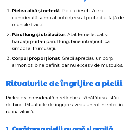
Pielea albă și netedă
: Pielea deschisă era
considerată semn al nobleței și al protecției față de
muncile fizice.
Părul lung și strălucitor
: Atât femeile, cât și
bărbații purtau părul lung, bine întreținut, ca
simbol al frumuseții.
Corpul proporționat
: Grecii apreciau un corp
armonios, bine definit, dar nu excesiv de musculos.
Ritualurile de îngrijire a pielii
Pielea era considerată o reflecție a sănătății și a stării
de bine. Ritualurile de îngrijire aveau un rol esențial în
rutina zilnică.
1.
Curățarea pielii cu apă și argilă