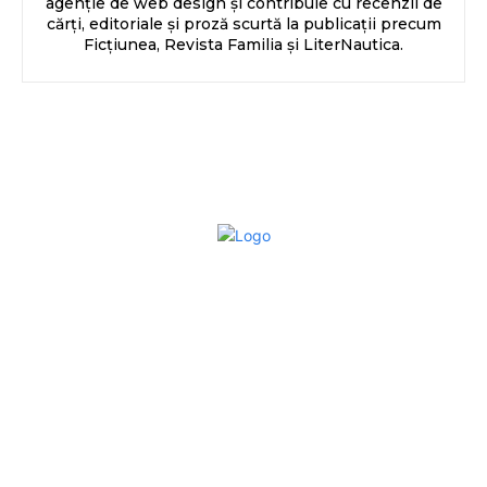
agenție de web design și contribuie cu recenzii de
cărți, editoriale și proză scurtă la publicații precum
Ficțiunea, Revista Familia și LiterNautica.
Bun venit la Sroscas.ro
Sroscas.ro un site de știri / blog de noutăți, dedicat
diseminării de informații și actualități. Acesta oferă articole,
reportaje și analize pe teme diverse, de la evenimente
curente la subiecte specifice de interes. Este un spațiu
digital pentru informare și educație. Contactati-ne oricand
la adresa: contact@sroscas.ro