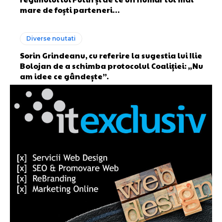
mare de foști parteneri…
Diverse noutati
Sorin Grindeanu, cu referire la sugestia lui Ilie
Bolojan de a schimba protocolul Coaliției: „Nu
am idee ce gândește”.