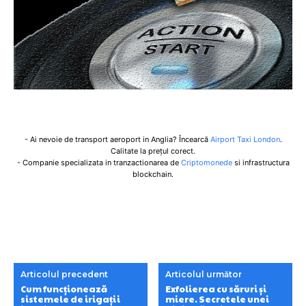
- Ai nevoie de transport aeroport in Anglia? Încearcă
Airport Taxi London
.
Calitate la prețul corect.
- Companie specializata in tranzactionarea de
Criptomonede
si infrastructura
blockchain.
Articolul precedent
Articolul următor
Cum funcționează
Exfolierea cu săruri și
sistemele de irigații
miere. Secretele unei