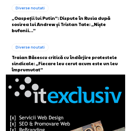
Diverse noutati
„Oaspeții lui Putin”: Dispute în Rusia după
sosirea lui Andrew și Tristan Tate: „Niște
bufonii…”
Diverse noutati
Traian Băsescu critică cu îndârjire protestele
sindicale: „Fiecare leu cerut acum este un leu
împrumutat”