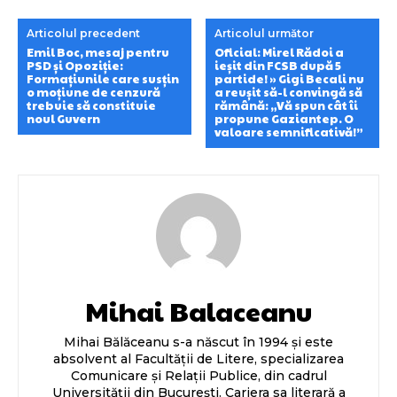
Articolul precedent
Articolul următor
Emil Boc, mesaj pentru
Oficial: Mirel Rădoi a
PSD și Opoziție:
ieșit din FCSB după 5
Formațiunile care susțin
partide! » Gigi Becali nu
o moțiune de cenzură
a reușit să-l convingă să
trebuie să constituie
rămână: „Vă spun cât îi
noul Guvern
propune Gaziantep. O
valoare semnificativă!”
Mihai Balaceanu
Mihai Bălăceanu s-a născut în 1994 și este
absolvent al Facultății de Litere, specializarea
Comunicare și Relații Publice, din cadrul
Universității din București. Cariera sa literară a