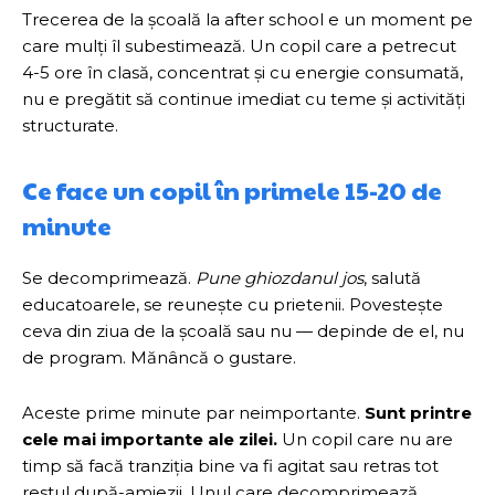
Trecerea de la școală la after school e un moment pe
care mulți îl subestimează. Un copil care a petrecut
4-5 ore în clasă, concentrat și cu energie consumată,
nu e pregătit să continue imediat cu teme și activități
structurate.
Ce face un copil în primele 15-20 de
minute
Se decomprimează.
Pune ghiozdanul jos
, salută
educatoarele, se reunește cu prietenii. Povestește
ceva din ziua de la școală sau nu — depinde de el, nu
de program. Mănâncă o gustare.
Aceste prime minute par neimportante.
Sunt printre
cele mai importante ale zilei.
Un copil care nu are
timp să facă tranziția bine va fi agitat sau retras tot
restul după-amiezii. Unul care decomprimează