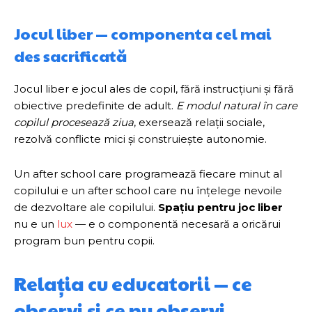
Jocul liber — componenta cel mai
des sacrificată
Jocul liber e jocul ales de copil, fără instrucțiuni și fără
obiective predefinite de adult.
E modul natural în care
copilul procesează ziua
, exersează relații sociale,
rezolvă conflicte mici și construiește autonomie.
Un after school care programează fiecare minut al
copilului e un after school care nu înțelege nevoile
de dezvoltare ale copilului.
Spațiu pentru joc liber
nu e un
lux
— e o componentă necesară a oricărui
program bun pentru copii.
Relația cu educatorii — ce
observi și ce nu observi