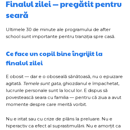
Finalul zilei — pregătit pentru
seară
Ultimele 30 de minute ale programului de after
school sunt importante pentru tranziția spre casă.
Ce face un copil bine îngrijit la
finalul zilei
E obosit — dar e o oboseală sănătoasă, nu o epuizare
agitată.
Temele sunt gata
, ghiozdanul e împachetat,
lucrurile personale sunt la locul lor. E dispus să
povestească seara cu familia — pentru că ziua a avut
momente despre care merită vorbit.
Nu e iritat sau cu crize de plâns la preluare. Nu e
hiperactiv ca efect al suprastimulării. Nu e amorțit ca