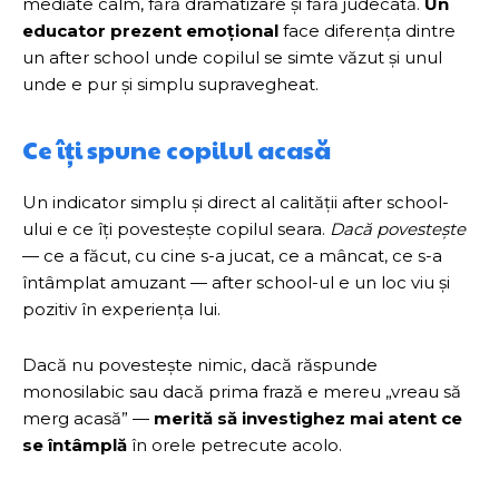
mediate calm, fără dramatizare și fără judecată.
Un
educator prezent emoțional
face diferența dintre
un after school unde copilul se simte văzut și unul
unde e pur și simplu supravegheat.
Ce îți spune copilul acasă
Un indicator simplu și direct al calității after school-
ului e ce îți povestește copilul seara.
Dacă povestește
— ce a făcut, cu cine s-a jucat, ce a mâncat, ce s-a
întâmplat amuzant — after school-ul e un loc viu și
pozitiv în experiența lui.
Dacă nu povestește nimic, dacă răspunde
monosilabic sau dacă prima frază e mereu „vreau să
merg acasă” —
merită să investighez mai atent ce
se întâmplă
în orele petrecute acolo.