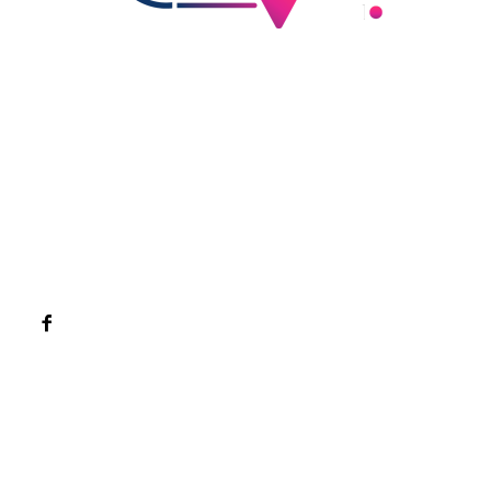
Bun venit la Sroscas.ro
Sroscas.ro un site de știri / blog de noutăți, dedicat
diseminării de informații și actualități. Acesta oferă articole,
reportaje și analize pe teme diverse, de la evenimente
curente la subiecte specifice de interes. Este un spațiu
digital pentru informare și educație. Contactati-ne oricand
la adresa: contact@sroscas.ro
Categorii
Afaceri si industrii
Cultura si Entertainment