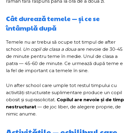
rămân fără răspuns până la ora de a doua zi.
Cât durează temele — și ce se
întâmplă după
Temele nu ar trebui să ocupe tot timpul de after
school.
Un copil de clasa a doua
are nevoie de 30-45
de minute pentru teme în medie. Unul de clasa a
patra — 45-60 de minute. Ce urmează după teme e
la fel de important ca temele în sine.
Un after school care umple tot restul timpului cu
activități structurate suplimentare produce un copil
obosit și suprasolicitat.
Copilul are nevoie și de timp
nestructurat
— de joc liber, de alegere proprie, de
nimic anume.
Activitățile — echilibrul care