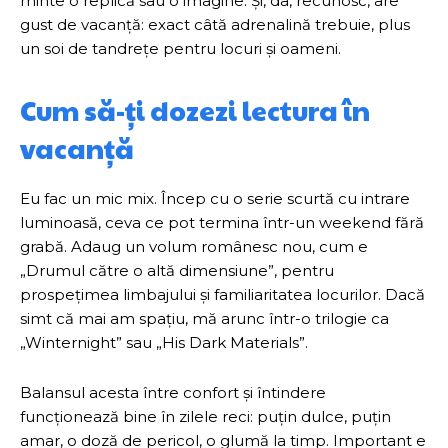
minte o replică sau o imagine. Și, da, recunosc, are
gust de vacanță: exact câtă adrenalină trebuie, plus
un soi de tandrețe pentru locuri și oameni.
Cum să-ți dozezi lectura în
vacanță
Eu fac un mic mix. Încep cu o serie scurtă cu intrare
luminoasă, ceva ce pot termina într-un weekend fără
grabă. Adaug un volum românesc nou, cum e
„Drumul către o altă dimensiune”, pentru
prospețimea limbajului și familiaritatea locurilor. Dacă
simt că mai am spațiu, mă arunc într-o trilogie ca
„Winternight” sau „His Dark Materials”.
Balansul acesta între confort și întindere
funcționează bine în zilele reci: puțin dulce, puțin
amar, o doză de pericol, o glumă la timp. Important e