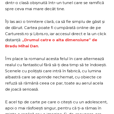
dintr-o clasă obișnuită într-un tunel care se ramifică
spre ceva mai mare decât tine.
Îți las aici o trimitere clară, ca să fie simplu de găsit și
de dăruit. Cartea poate fi cumpărată online de pe
Carturesti.ro și Libris.ro, iar accesul direct e la un click
distanță:
„Drumul catre o alta dimensiune” de
Bradu Mihai Dan
.
Îmi place la romanul acesta felul în care alternează
realul cu fantasticul fără să-ți dea timp să te îndoiești.
Scenele cu polițiștii care intră în fabrică, cu lumina
albastră care se aprinde nechemat, cu obiecte ce
refuză să rămână ceea ce par, toate au aerul acela
de joacă serioasă.
E acel tip de carte pe care o citești cu un adolescent,
apoi o mai răsfoiești singur, pentru că ți-a rămas în