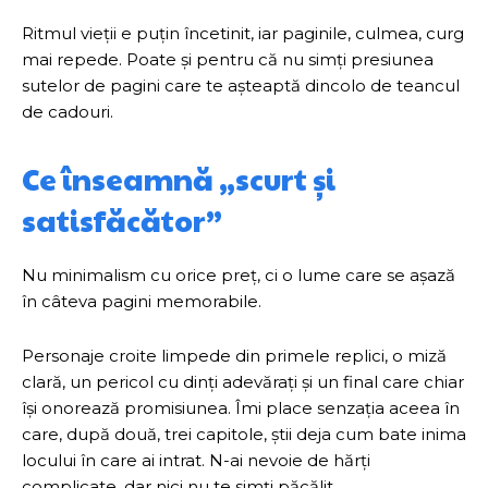
Ritmul vieții e puțin încetinit, iar paginile, culmea, curg
mai repede. Poate și pentru că nu simți presiunea
sutelor de pagini care te așteaptă dincolo de teancul
de cadouri.
Ce înseamnă „scurt și
satisfăcător”
Nu minimalism cu orice preț, ci o lume care se așază
în câteva pagini memorabile.
Personaje croite limpede din primele replici, o miză
clară, un pericol cu dinți adevărați și un final care chiar
își onorează promisiunea. Îmi place senzația aceea în
care, după două, trei capitole, știi deja cum bate inima
locului în care ai intrat. N-ai nevoie de hărți
complicate, dar nici nu te simți păcălit.