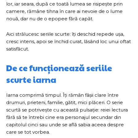
lor, iar seara, după ce toată lumea se risipește prin
camere, rămâne tihna în care ai nevoie de o lume
nouă, dar nu de o epopee fără capăt.
Aici strălucesc seriile scurte: îți deschid repede ușa,
cresc intens, apoi se închid curat, lăsând loc unui oftat
satisfăcut.
De ce funcționează seriile
scurte iarna
Iarna comprimă timpul. Îți rămân fâșii clare între
drumuri, prieteni, familie, gătit, mici plăceri. O serie
scurtă se potrivește cu această pulsație: reiei lectura
fără să te întrebi cine era personajul secundar din
capitolul cinci sau unde se află sabia aceea despre
care se tot vorbea.