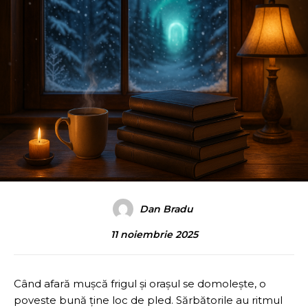
Dan Bradu
11 noiembrie 2025
Când afară mușcă frigul și orașul se domolește, o
poveste bună ține loc de pled. Sărbătorile au ritmul