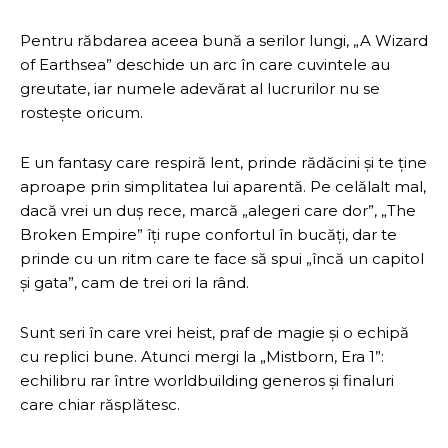
Pentru răbdarea aceea bună a serilor lungi, „A Wizard
of Earthsea” deschide un arc în care cuvintele au
greutate, iar numele adevărat al lucrurilor nu se
rostește oricum.
E un fantasy care respiră lent, prinde rădăcini și te ține
aproape prin simplitatea lui aparentă. Pe celălalt mal,
dacă vrei un duș rece, marcă „alegeri care dor”, „The
Broken Empire” îți rupe confortul în bucăți, dar te
prinde cu un ritm care te face să spui „încă un capitol
și gata”, cam de trei ori la rând.
Sunt seri în care vrei heist, praf de magie și o echipă
cu replici bune. Atunci mergi la „Mistborn, Era 1”:
echilibru rar între worldbuilding generos și finaluri
care chiar răsplătesc.