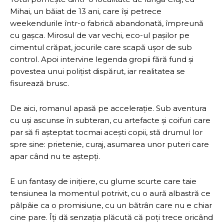
Mihai, un băiat de 13 ani, care își petrece
weekendurile într-o fabrică abandonată, împreună
cu gașca. Mirosul de var vechi, eco-ul pașilor pe
cimentul crăpat, jocurile care scapă ușor de sub
control. Apoi intervine legenda gropii fără fund și
povestea unui polițist dispărut, iar realitatea se
fisurează brusc.
De aici, romanul apasă pe accelerație. Sub aventura
cu uși ascunse în subteran, cu artefacte și coifuri care
par să fi așteptat tocmai acești copii, stă drumul lor
spre sine: prietenie, curaj, asumarea unor puteri care
apar când nu te aștepți.
E un fantasy de inițiere, cu glume scurte care taie
tensiunea la momentul potrivit, cu o aură albastră ce
pâlpâie ca o promisiune, cu un bătrân care nu e chiar
cine pare. Îți dă senzația plăcută că poți trece oricând