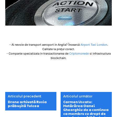
- Ai nevoie de transport aeroport in Anglia? Încearcă
Airport Taxi London
.
Calitate la prețul corect.
- Companie specializata in tranzactionarea de
Criptomonede
si infrastructura
blockchain.
Articolul precedent
Articolul următor
Drone arhivată Rusia
Carmen Uscatu:
prăbușită Tulcea
Hotărârea Oanei
Gheorghiu de a continua
ca membru cu drept de