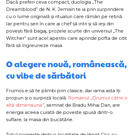
Dacă preferi ceva compact, duologia „The
Dreamblood” de N. K. Jemisin te ia prin surprindere
cu o lume originală și ritualuri care rămân pe retină.
Iar pentru seri în care ai chef să intri și să ieși din
povești fără bagaj, prozele scurte din universul „The
Witcher” sunt acel aperitiv care aprinde pofta de citit
fără să îngreuneze masa.
O alegere nouă, românească,
cu vibe de sărbători
Frumos e să te plimbi prin clasice, dar iarna asta îți
propun și o surpriză locală.
Romanul „Drumul către o
altă dimensiune”
, semnat de Bradu Mihai Dan, are
energia aceea curată de poveste spusă dintr-o
suflare, la masa din bucătărie.
Totul pornește dintr-o localitate de lângă Cluj, cu