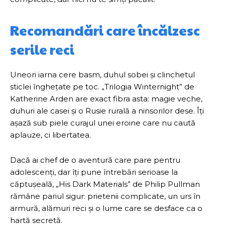
Recomandări care încălzesc
serile reci
Uneori iarna cere basm, duhul sobei și clinchetul
sticlei înghețate pe toc. „Trilogia Winternight” de
Katherine Arden are exact fibra asta: magie veche,
duhuri ale casei și o Rusie rurală a ninsorilor dese. Îți
așază sub piele curajul unei eroine care nu caută
aplauze, ci libertatea.
Dacă ai chef de o aventură care pare pentru
adolescenți, dar îți pune întrebări serioase la
căptușeală, „His Dark Materials” de Philip Pullman
rămâne pariul sigur: prietenii complicate, un urs în
armură, alămuri reci și o lume care se desface ca o
hartă secretă.