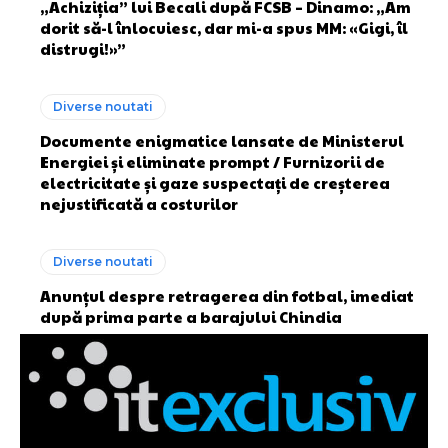
„Achiziția” lui Becali după FCSB – Dinamo: „Am
dorit să-l înlocuiesc, dar mi-a spus MM: «Gigi, îl
distrugi!»”
Diverse noutati
Documente enigmatice lansate de Ministerul
Energiei și eliminate prompt / Furnizorii de
electricitate și gaze suspectați de creșterea
nejustificată a costurilor
Diverse noutati
Anunțul despre retragerea din fotbal, imediat
după prima parte a barajului Chindia