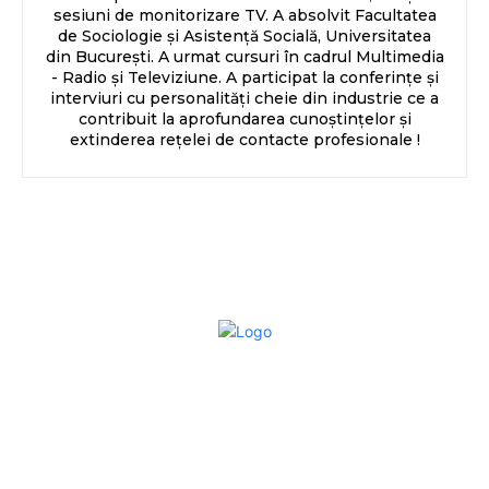
sesiuni de monitorizare TV. A absolvit Facultatea
de Sociologie și Asistență Socială, Universitatea
din București. A urmat cursuri în cadrul Multimedia
- Radio și Televiziune. A participat la conferințe și
interviuri cu personalități cheie din industrie ce a
contribuit la aprofundarea cunoștințelor și
extinderea rețelei de contacte profesionale !
Bun venit la Sroscas.ro
Sroscas.ro un site de știri / blog de noutăți, dedicat
diseminării de informații și actualități. Acesta oferă articole,