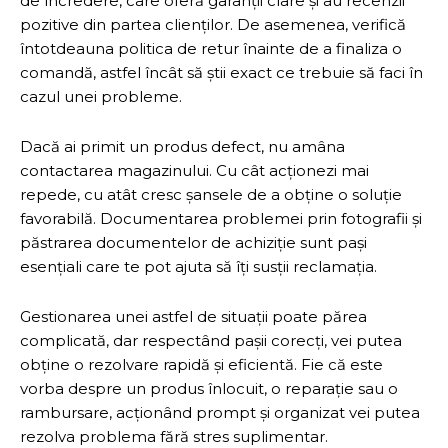
de încredere, care oferă garanții clare și au recenzii
pozitive din partea clienților. De asemenea, verifică
întotdeauna politica de retur înainte de a finaliza o
comandă, astfel încât să știi exact ce trebuie să faci în
cazul unei probleme.
Dacă ai primit un produs defect, nu amâna
contactarea magazinului. Cu cât acționezi mai
repede, cu atât cresc șansele de a obține o soluție
favorabilă. Documentarea problemei prin fotografii și
păstrarea documentelor de achiziție sunt pași
esențiali care te pot ajuta să îți susții reclamația.
Gestionarea unei astfel de situații poate părea
complicată, dar respectând pașii corecți, vei putea
obține o rezolvare rapidă și eficientă. Fie că este
vorba despre un produs înlocuit, o reparație sau o
rambursare, acționând prompt și organizat vei putea
rezolva problema fără stres suplimentar.