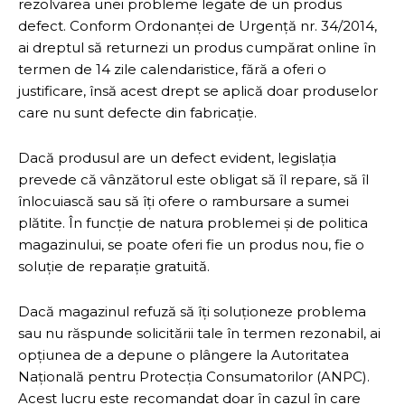
rezolvarea unei probleme legate de un produs
defect. Conform Ordonanței de Urgență nr. 34/2014,
ai dreptul să returnezi un produs cumpărat online în
termen de 14 zile calendaristice, fără a oferi o
justificare, însă acest drept se aplică doar produselor
care nu sunt defecte din fabricație.
Dacă produsul are un defect evident, legislația
prevede că vânzătorul este obligat să îl repare, să îl
înlocuiască sau să îți ofere o rambursare a sumei
plătite. În funcție de natura problemei și de politica
magazinului, se poate oferi fie un produs nou, fie o
soluție de reparație gratuită.
Dacă magazinul refuză să îți soluționeze problema
sau nu răspunde solicitării tale în termen rezonabil, ai
opțiunea de a depune o plângere la Autoritatea
Națională pentru Protecția Consumatorilor (ANPC).
Acest lucru este recomandat doar în cazul în care