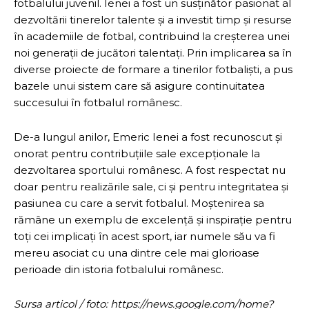
fotbalului juvenil. Ienei a fost un susținător pasionat al
dezvoltării tinerelor talente și a investit timp și resurse
în academiile de fotbal, contribuind la creșterea unei
noi generații de jucători talentați. Prin implicarea sa în
diverse proiecte de formare a tinerilor fotbaliști, a pus
bazele unui sistem care să asigure continuitatea
succesului în fotbalul românesc.
De-a lungul anilor, Emeric Ienei a fost recunoscut și
onorat pentru contribuțiile sale excepționale la
dezvoltarea sportului românesc. A fost respectat nu
doar pentru realizările sale, ci și pentru integritatea și
pasiunea cu care a servit fotbalul. Moștenirea sa
rămâne un exemplu de excelență și inspirație pentru
toți cei implicați în acest sport, iar numele său va fi
mereu asociat cu una dintre cele mai glorioase
perioade din istoria fotbalului românesc.
Sursa articol / foto: https://news.google.com/home?