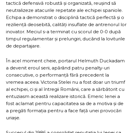
tactică defensivă robustă și organizată, reușind să
neutralizeze atacurile repetate ale echipei spaniole.
Echipa a demonstrat o disciplină tactică perfectă și o
reziliență deosebită, calități insuflate de antrenorul lor
inovator. Meciul s-a terminat cu scorul de 0-0 după
timpul regulamentar și prelungiri, ducând la loviturile
de departajare.
În acel moment cheie, portarul Helmuth Duckadam
a devenit eroul serii, apărând patru penalty-uri
consecutive, o performanță fără precedent la
vremea aceea. Victoria Stelei nu a fost doar un triumf
al echipei, ci și al întregii Românii, care a sărbătorit cu
entuziasm această realizare istorică. Emeric Ienei a
fost aclamat pentru capacitatea sa de a motiva și de
a pregăti formația pentru a face față unei provocări
uriașe.
Succesul din 1986 a consolidat reputația lui Ienei ca