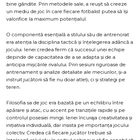
bine gândite. Prin metodele sale, a reușit să creeze
un mediu de joc în care fiecare fotbalist putea să își
valorifice la maximum potențialul.
O componentă esențială a stilului său de antrenorat
era atenția la disciplina tactică și înțelegerea adâncă a
jocului. Ienei credea ferm că succesul unei echipe
depinde de capacitatea de a se adapta și de a
anticipa mișcările rivalului. Prin sesiuni riguroase de
antrenament și analize detaliate ale meciurilor, și-a
instruit jucătorii să fie nu doar atleți, ci și strategi pe
teren.
Filosofia sa de joc era bazată pe un echilibru între
apărare și atac, cu accent pe tranzițiile rapide și pe
controlul posesiei mingii. Ienei încuraja creativitatea și
inițiativa individuală, dar insista pe importanța jocului
colectiv. Credea că fiecare jucător trebuie să