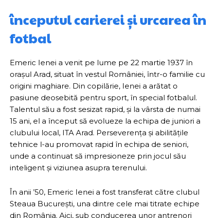
începutul carierei și urcarea în
fotbal
Emeric Ienei a venit pe lume pe 22 martie 1937 în
orașul Arad, situat în vestul României, într-o familie cu
origini maghiare. Din copilărie, Ienei a arătat o
pasiune deosebită pentru sport, în special fotbalul.
Talentul său a fost sesizat rapid, și la vârsta de numai
15 ani, el a început să evolueze la echipa de juniori a
clubului local, ITA Arad. Perseverența și abilitățile
tehnice l-au promovat rapid în echipa de seniori,
unde a continuat să impresioneze prin jocul său
inteligent și viziunea asupra terenului.
În anii ’50, Emeric Ienei a fost transferat către clubul
Steaua București, una dintre cele mai titrate echipe
din România. Aici, sub conducerea unor antrenori