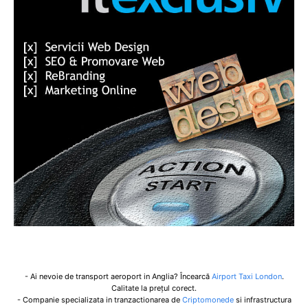
- Ai nevoie de transport aeroport in Anglia? Încearcă
Airport Taxi London
.
Calitate la prețul corect.
- Companie specializata in tranzactionarea de
Criptomonede
si infrastructura