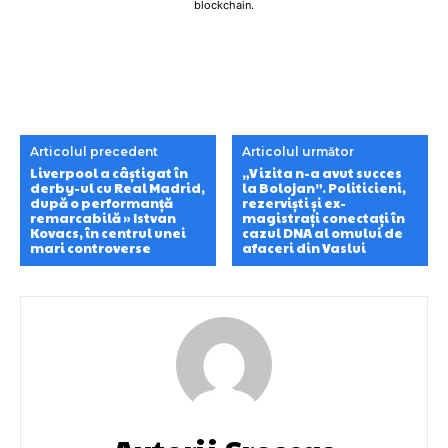
blockchain.
Articolul precedent
Articolul următor
Liverpool a câștigat în
„Vizita n-a avut succes
derby-ul cu Real Madrid,
la Bolojan”. Politicieni,
după o performanță
rezerviști și ex-
remarcabilă » Istvan
magistrați conectați în
Kovacs, în centrul unei
cazul DNA al omului de
mari controverse
afaceri din Vaslui