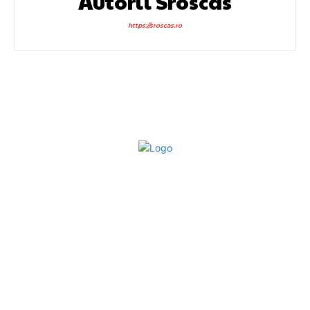
Autorii Sroscas
https://sroscas.ro
Bun venit la Sroscas.ro
Sroscas.ro un site de știri / blog de noutăți, dedicat
diseminării de informații și actualități. Acesta oferă articole,
reportaje și analize pe teme diverse, de la evenimente
curente la subiecte specifice de interes. Este un spațiu
digital pentru informare și educație. Contactati-ne oricand
la adresa: contact@sroscas.ro