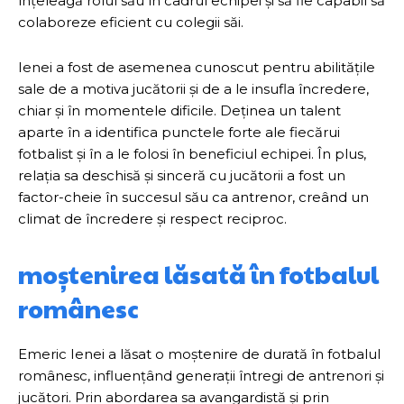
înțeleagă rolul său în cadrul echipei și să fie capabil să
colaboreze eficient cu colegii săi.
Ienei a fost de asemenea cunoscut pentru abilitățile
sale de a motiva jucătorii și de a le insufla încredere,
chiar și în momentele dificile. Deținea un talent
aparte în a identifica punctele forte ale fiecărui
fotbalist și în a le folosi în beneficiul echipei. În plus,
relația sa deschisă și sinceră cu jucătorii a fost un
factor-cheie în succesul său ca antrenor, creând un
climat de încredere și respect reciproc.
moștenirea lăsată în fotbalul
românesc
Emeric Ienei a lăsat o moștenire de durată în fotbalul
românesc, influențând generații întregi de antrenori și
jucători. Prin abordarea sa avangardistă și prin