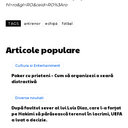
hl=ro&gl=RO&ceid=RO%3Aro
TAGS
antrenor
echipă
fotbal
Articole populare
Cultura si Entertainment
Poker cu prieteni – Cum să organizezi o seară
distractivă
Diverse noutati
După faultul sever al lui Luis Diaz, care l-a forțat
pe Hakimi să părăsească terenul în lacrimi, UEFA
a luat o decizie.