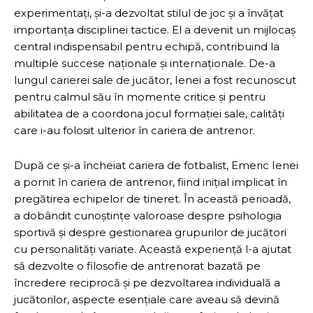
experimentați, și-a dezvoltat stilul de joc și a învățat
importanța disciplinei tactice. El a devenit un mijlocaș
central indispensabil pentru echipă, contribuind la
multiple succese naționale și internaționale. De-a
lungul carierei sale de jucător, Ienei a fost recunoscut
pentru calmul său în momente critice și pentru
abilitatea de a coordona jocul formației sale, calități
care i-au folosit ulterior în cariera de antrenor.
După ce și-a încheiat cariera de fotbalist, Emeric Ienei
a pornit în cariera de antrenor, fiind inițial implicat în
pregătirea echipelor de tineret. În această perioadă,
a dobândit cunoștințe valoroase despre psihologia
sportivă și despre gestionarea grupurilor de jucători
cu personalități variate. Această experiență l-a ajutat
să dezvolte o filosofie de antrenorat bazată pe
încredere reciprocă și pe dezvoltarea individuală a
jucătorilor, aspecte esențiale care aveau să devină