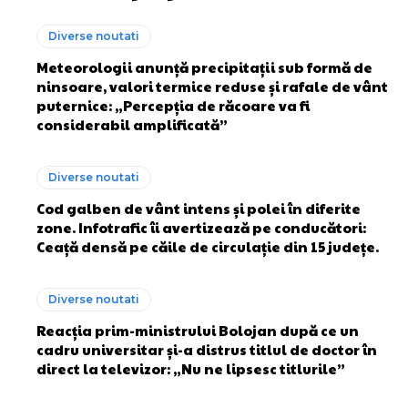
Diverse noutati
Meteorologii anunță precipitații sub formă de
ninsoare, valori termice reduse și rafale de vânt
puternice: „Percepția de răcoare va fi
considerabil amplificată”
Diverse noutati
Cod galben de vânt intens și polei în diferite
zone. Infotrafic îi avertizează pe conducători:
Ceață densă pe căile de circulație din 15 județe.
Diverse noutati
Reacția prim-ministrului Bolojan după ce un
cadru universitar și-a distrus titlul de doctor în
direct la televizor: „Nu ne lipsesc titlurile”