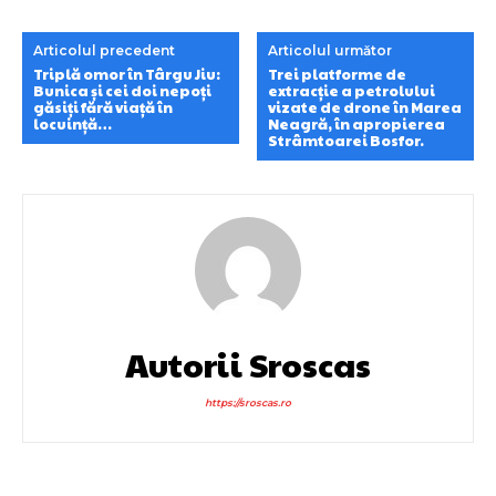
Articolul precedent
Articolul următor
Triplă omor în Târgu Jiu:
Trei platforme de
Bunica și cei doi nepoți
extracție a petrolului
găsiți fără viață în
vizate de drone în Marea
locuință…
Neagră, în apropierea
Strâmtoarei Bosfor.
Autorii Sroscas
https://sroscas.ro