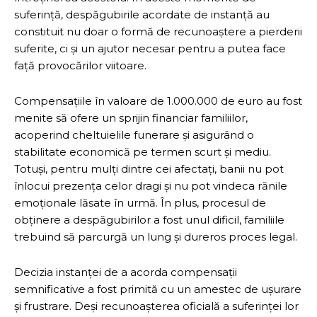
suferință, despăgubirile acordate de instanță au
constituit nu doar o formă de recunoaștere a pierderii
suferite, ci și un ajutor necesar pentru a putea face
față provocărilor viitoare.
Compensațiile în valoare de 1.000.000 de euro au fost
menite să ofere un sprijin financiar familiilor,
acoperind cheltuielile funerare și asigurând o
stabilitate economică pe termen scurt și mediu.
Totuși, pentru mulți dintre cei afectați, banii nu pot
înlocui prezența celor dragi și nu pot vindeca rănile
emoționale lăsate în urmă. În plus, procesul de
obținere a despăgubirilor a fost unul dificil, familiile
trebuind să parcurgă un lung și dureros proces legal.
Decizia instanței de a acorda compensații
semnificative a fost primită cu un amestec de ușurare
și frustrare. Deși recunoașterea oficială a suferinței lor