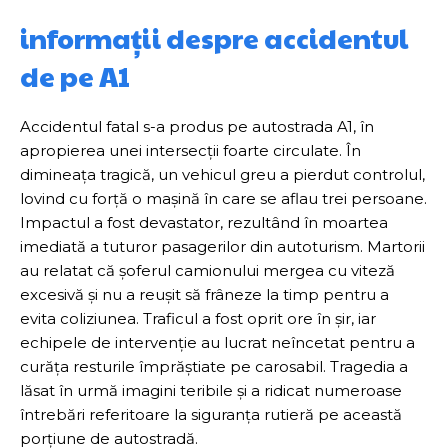
informații despre accidentul
de pe A1
Accidentul fatal s-a produs pe autostrada A1, în
apropierea unei intersecții foarte circulate. În
dimineața tragică, un vehicul greu a pierdut controlul,
lovind cu forță o mașină în care se aflau trei persoane.
Impactul a fost devastator, rezultând în moartea
imediată a tuturor pasagerilor din autoturism. Martorii
au relatat că șoferul camionului mergea cu viteză
excesivă și nu a reușit să frâneze la timp pentru a
evita coliziunea. Traficul a fost oprit ore în șir, iar
echipele de intervenție au lucrat neîncetat pentru a
curăța resturile împrăștiate pe carosabil. Tragedia a
lăsat în urmă imagini teribile și a ridicat numeroase
întrebări referitoare la siguranța rutieră pe această
porțiune de autostradă.