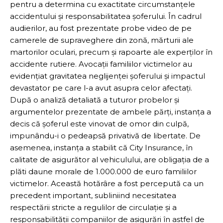
pentru a determina cu exactitate circumstanțele
accidentului și responsabilitatea șoferului. În cadrul
audierilor, au fost prezentate probe video de pe
camerele de supraveghere din zonă, mărturii ale
martorilor oculari, precum și rapoarte ale experților în
accidente rutiere. Avocații familiilor victimelor au
evidențiat gravitatea neglijenței șoferului și impactul
devastator pe care l-a avut asupra celor afectați.
După o analiză detaliată a tuturor probelor și
argumentelor prezentate de ambele părți, instanța a
decis că șoferul este vinovat de omor din culpă,
impunându-i o pedeapsă privativă de libertate. De
asemenea, instanța a stabilit că City Insurance, în
calitate de asigurător al vehiculului, are obligația de a
plăti daune morale de 1.000.000 de euro familiilor
victimelor. Această hotărâre a fost percepută ca un
precedent important, subliniind necesitatea
respectării stricte a regulilor de circulație și a
responsabilității companiilor de asigurări în astfel de