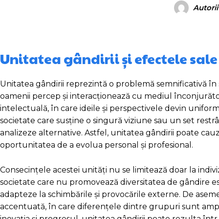
Autorii
Unitatea gândirii și efectele sale
Unitatea gândirii reprezintă o problemă semnificativă 
oamenii percep și interacționează cu mediul înconjurăt
intelectuală, în care ideile și perspectivele devin uniforme
societate care susține o singură viziune sau un set restrâns 
analizeze alternative. Astfel, unitatea gândirii poate cauz
oportunitatea de a evolua personal și profesional.
Consecințele acestei unități nu se limitează doar la indiviz
societate care nu promovează diversitatea de gândire est
adapteze la schimbările și provocările externe. De asemen
accentuată, în care diferențele dintre grupuri sunt amplifi
inovația și progresul, unitatea gândirii poate rezulta într-