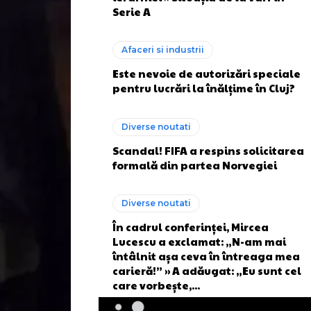
Serie A
Afaceri si industrii
Este nevoie de autorizări speciale
pentru lucrări la înălțime în Cluj?
Diverse noutati
Scandal! FIFA a respins solicitarea
formală din partea Norvegiei
Diverse noutati
În cadrul conferinței, Mircea
Lucescu a exclamat: „N-am mai
întâlnit așa ceva în întreaga mea
carieră!” » A adăugat: „Eu sunt cel
care vorbește,...