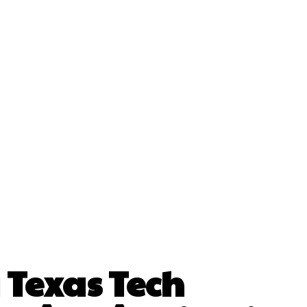
ii
Cultura Si Entertainment
Diverse Noutati
Sănătate / Hobby
Tech
 Texas Tech