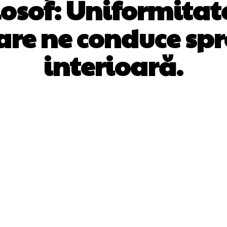
ilosof: Uniformitat
are ne conduce sp
interioară.
Facebook
Twitter
Pinterest