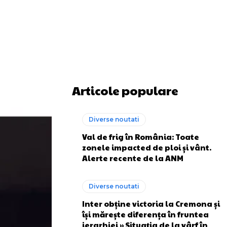
Articole populare
Diverse noutati
Val de frig în România: Toate
zonele impacted de ploi și vânt.
Alerte recente de la ANM
Diverse noutati
Inter obține victoria la Cremona și
își mărește diferența în fruntea
ierarhiei » Situația de la vârf în