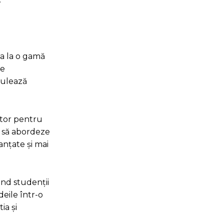
rea la o gamă
le
mulează
ator pentru
i să abordeze
anțate și mai
ând studenții
deile într-o
ia și