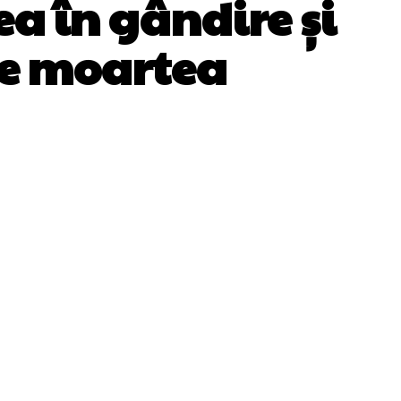
ea în gândire și
re moartea
WhatsApp