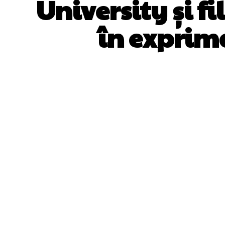
University și f
în exprim
ACȚIUNE