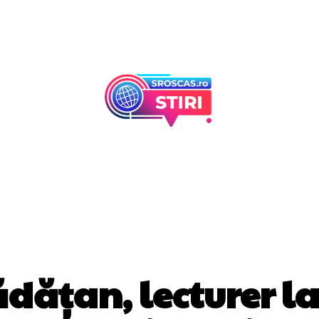
Afaceri Si Industr
Home & Deco
DIVERSE NOUTATI
ădățan, lecturer la