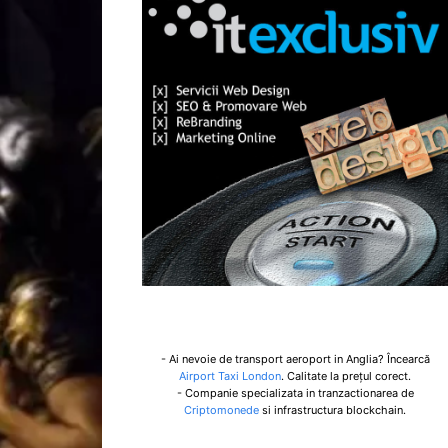
- Ai nevoie de transport aeroport in Anglia? Încearcă
Airport Taxi London
. Calitate la prețul corect.
- Companie specializata in tranzactionarea de
Criptomonede
si infrastructura blockchain.