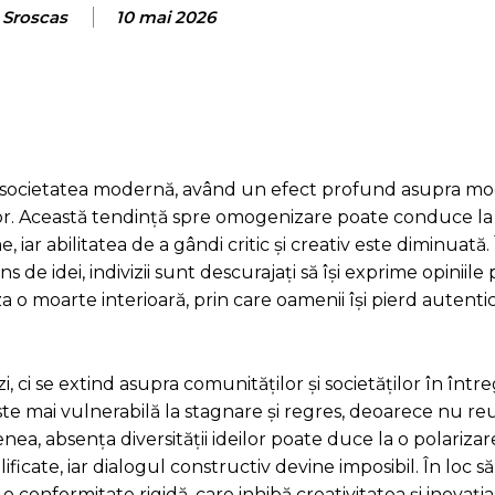
 Sroscas
10 mai 2026
în societatea modernă, având un efect profund asupra mo
or. Această tendință spre omogenizare poate conduce la
, iar abilitatea de a gândi critic și creativ este diminuată.
de idei, indivizii sunt descurajați să își exprime opiniile p
a o moarte interioară, prin care oamenii își pierd autentic
i, ci se extind asupra comunităților și societăților în într
e mai vulnerabilă la stagnare și regres, deoarece nu reu
ea, absența diversității ideilor poate duce la o polarizar
cate, iar dialogul constructiv devine imposibil. În loc să 
o conformitate rigidă, care inhibă creativitatea și inovația