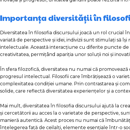
Importanța diversității în filosof
Diversitatea în filosofia discursului joacă un rol crucial 
variată de perspective și idei, indivizii sunt stimulați să îș
intelectuale. Această interacțiune cu diferite puncte d
creativitatea, permițând apariția unor soluții noi și inova
În sfera filozofică, diversitatea nu numai că promovează 
progresul intelectual. Filosofii care îmbrățișează o varie
complexitatea condiției umane. Prin contrastarea și compa
solide, care reflectă diversitatea experiențelor și a contex
Mai mult, diversitatea în filosofia discursului ajută la c
și cercetătorii au acces la o varietate de perspective, sunt
manieră autentică. Acest proces nu numai că îmbunătățeș
înțelegerea față de ceilalți, elemente esențiale într-o soc