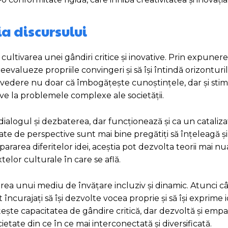
ia discursului
în cultivarea unei gândiri critice și inovative. Prin expune
i reevalueze propriile convingeri și să își întindă orizonturi
e vedere nu doar că îmbogățește cunoștințele, dar și sti
tive la problemele complexe ale societății.
dialogul și dezbaterea, dar funcționează și ca un cataliz
tate de perspective sunt mai bine pregătiți să înțeleagă ș
rarea diferitelor idei, aceștia pot dezvolta teorii mai nu
telor culturale în care se află.
rearea unui mediu de învățare incluziv și dinamic. Atunci c
 încurajați să își dezvolte vocea proprie și să își exprime i
te capacitatea de gândire critică, dar dezvoltă și empat
ietate din ce în ce mai interconectată și diversificată.