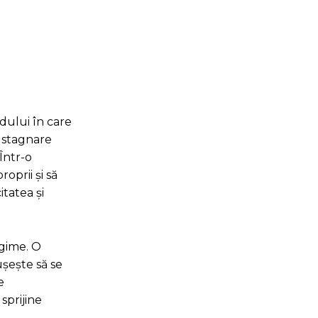
dului în care
 stagnare
 Într-o
roprii și să
itatea și
egime. O
șește să se
e
sprijine
.