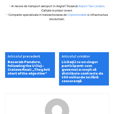
- Ai nevoie de transport aeroport in Anglia? Încearcă
Airport Taxi London
.
Calitate la prețul corect.
- Companie specializata in tranzactionarea de
Criptomonede
si infrastructura
blockchain.
Articolul precedent
Articolul următor
Basarab Panduru,
Licitații cu un singur
following the U Cluj –
participant: cum
Craiova final: „They fell
guvernul a reușit să
short of the objective”
distribuie contracte de
100 miliarde lei fără
concurență