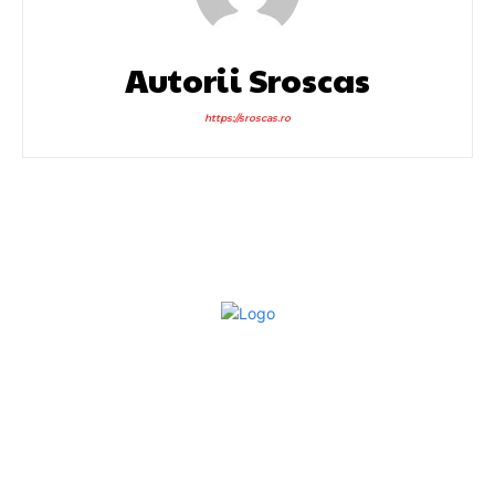
Autorii Sroscas
https://sroscas.ro
Bun venit la Sroscas.ro
Sroscas.ro un site de știri / blog de noutăți, dedicat
diseminării de informații și actualități. Acesta oferă articole,
reportaje și analize pe teme diverse, de la evenimente