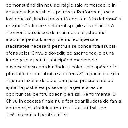
demonstrând din nou abilitățile sale remarcabile în
apărare și leadershipul pe teren. Performanța sa a
fost crucială, fiind o prezență constantă în defensivă și
reușind să blocheze eficient spațiile adversarilor. A
intervenit cu succes de mai multe ori, stopând
atacurile periculoase și oferind echipei sale
stabilitatea necesară pentru a se concentra asupra
ofensivelor. Chivu a dovedit, de asemenea, o bună
înțelegere a jocului, anticipând manevrele
adversarilor și coordonându-și colegii din apărare. În
plus față de contribuția sa defensivă, a participat și la
inițierea fazelor de atac, prin pase precise care au
ajutat la păstrarea posesiei și la generarea de
oportunități pentru coechipierii săi. Performanța lui
Chivu în această finală nu a fost doar lăudată de fani și
antrenori, ci a întărit și mai mult statutul său de
jucător esențial pentru Inter.