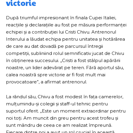
victorie
După triumful impresionant în finala Cupei Italiei,
reacțiile și declarațiile au fost pe măsura performanței
echipei și a contribuției lui Cristi Chivu. Antrenorul
Interului a lăudat echipa pentru unitatea și hotărârea
de care au dat dovadă pe parcursul întregii
competiții, subliniind rolul semnificativ jucat de Chivu
în obținerea succesului. „Cristi a fost stâlpul apărării
noastre, un lider adevărat pe teren. Fără aportul său,
calea noastră spre victorie ar fi fost mult mai
provocatoare”, a afirmat antrenorul.
La rândul său, Chivu a fost modest în fața camerelor,
mulțumindu-și colegii și staff-ul tehnic pentru
suportul oferit. „Este un moment extraordinar pentru
noi toți. Am muncit din greu pentru acest trofeu și
sunt mândru de ceea ce am realizat împreună.
Fiecare dintre noi a avut un rol crucial în această