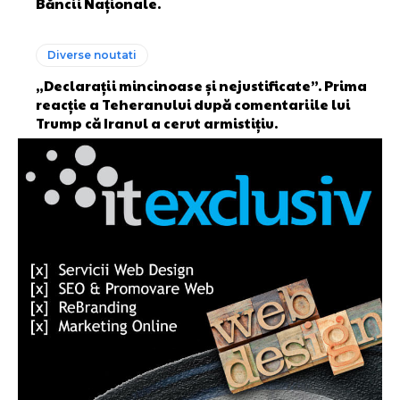
Băncii Naționale.
Diverse noutati
„Declarații mincinoase și nejustificate”. Prima
reacție a Teheranului după comentariile lui
Trump că Iranul a cerut armistițiu.