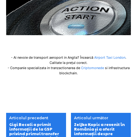
- Ai nevoie de transport aeroport in Anglia? Încearcă
Airport Taxi London
.
Calitate la prețul corect.
- Companie specializata in tranzactionarea de
Criptomonede
si infrastructura
blockchain.
Articolul precedent
Articolul următor
Gigi Becali a primit
Zeljko Kopic a revenit în
informații de la GSP
România și a oferit
privind primul transfer
informații despre