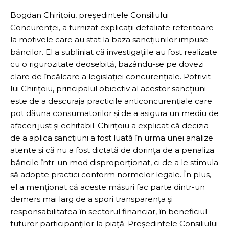
Bogdan Chirițoiu, președintele Consiliului
Concurenței, a furnizat explicații detaliate referitoare
la motivele care au stat la baza sancțiunilor impuse
băncilor. El a subliniat că investigațiile au fost realizate
cu o rigurozitate deosebită, bazându-se pe dovezi
clare de încălcare a legislației concurențiale. Potrivit
lui Chirițoiu, principalul obiectiv al acestor sancțiuni
este de a descuraja practicile anticoncurențiale care
pot dăuna consumatorilor și de a asigura un mediu de
afaceri just și echitabil. Chirițoiu a explicat că decizia
de a aplica sancțiuni a fost luată în urma unei analize
atente și că nu a fost dictată de dorința de a penaliza
băncile într-un mod disproporționat, ci de a le stimula
să adopte practici conform normelor legale. În plus,
el a menționat că aceste măsuri fac parte dintr-un
demers mai larg de a spori transparența și
responsabilitatea în sectorul financiar, în beneficiul
tuturor participanților la piață. Președintele Consiliului