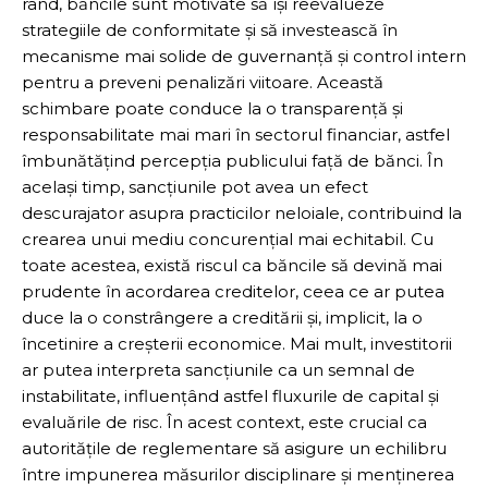
rând, băncile sunt motivate să își reevalueze
strategiile de conformitate și să investească în
mecanisme mai solide de guvernanță și control intern
pentru a preveni penalizări viitoare. Această
schimbare poate conduce la o transparență și
responsabilitate mai mari în sectorul financiar, astfel
îmbunătățind percepția publicului față de bănci. În
același timp, sancțiunile pot avea un efect
descurajator asupra practicilor neloiale, contribuind la
crearea unui mediu concurențial mai echitabil. Cu
toate acestea, există riscul ca băncile să devină mai
prudente în acordarea creditelor, ceea ce ar putea
duce la o constrângere a creditării și, implicit, la o
încetinire a creșterii economice. Mai mult, investitorii
ar putea interpreta sancțiunile ca un semnal de
instabilitate, influențând astfel fluxurile de capital și
evaluările de risc. În acest context, este crucial ca
autoritățile de reglementare să asigure un echilibru
între impunerea măsurilor disciplinare și menținerea