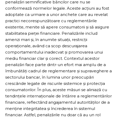
penalizări semnificative băncilor care nu se
conformează normelor legale. Aceste acțiuni au fost
adoptate ca urmare a unor anchete care au revelat
practici necorespunzătoare cu reglementările
existente, menite să apere consumatorii și să asigure
stabilitatea pieței financiare. Penalizările includ
amenzi mari și, în anumite situații, restricții
operaționale, având ca scop descurajarea
comportamentului inadecvat și promovarea unui
mediu financiar clar și corect. Contextul acestor
penalizări face parte dintr-un efort mai amplu de a
îmbunătăți cadrul de reglementare și supraveghere a
sectorului bancar, în lumina unor preocupări
crescânde legate de riscurile sistemice și protecția
consumatorilor. În plus, aceste măsuri se aliniază cu
tendințele internaționale de întărire a reglementărilor
financiare, reflectând angajamentul autorităților de a
menține integritatea și încrederea în sistemul
financiar. Astfel, penalizările nu doar că au un rol