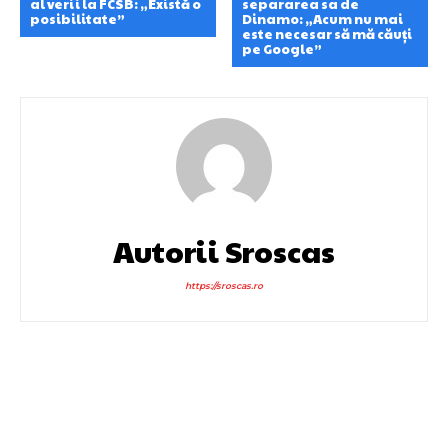
al verii la FCSB: „Există o
separarea sa de
posibilitate”
Dinamo: „Acum nu mai
este necesar să mă căuți
pe Google”
Autorii Sroscas
https://sroscas.ro