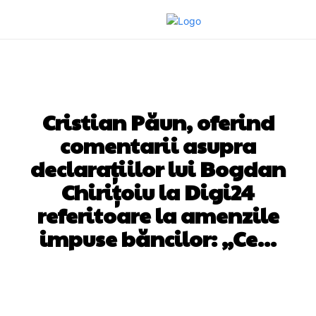
DIVERSE NOUTATI
Cristian Păun, oferind
comentarii asupra
declarațiilor lui Bogdan
Chirițoiu la Digi24
referitoare la amenzile
impuse băncilor: „Ce…
Facebook
Twitter
Pinterest