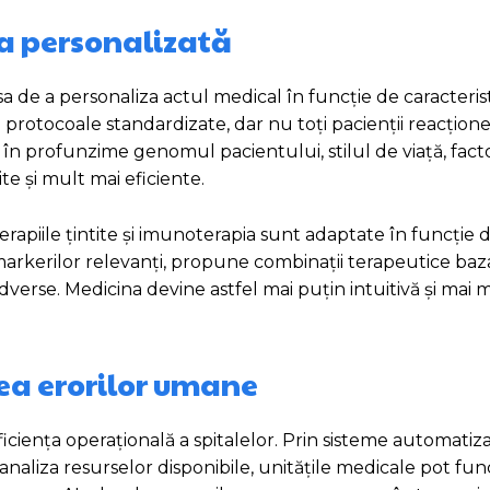
na personalizată
a de a personaliza actul medical în funcție de caracterist
 protocoale standardizate, dar nu toți pacienții reacțion
a în profunzime genomul pacientului, stilul de viață, fact
te și mult mai eficiente.
rapiile țintite și imunoterapia sunt adaptate în funcție 
omarkerilor relevanți, propune combinații terapeutice ba
i adverse. Medicina devine astfel mai puțin intuitivă și mai
rea erorilor umane
iciența operațională a spitalelor. Prin sisteme automatiza
 analiza resurselor disponibile, unitățile medicale pot fu