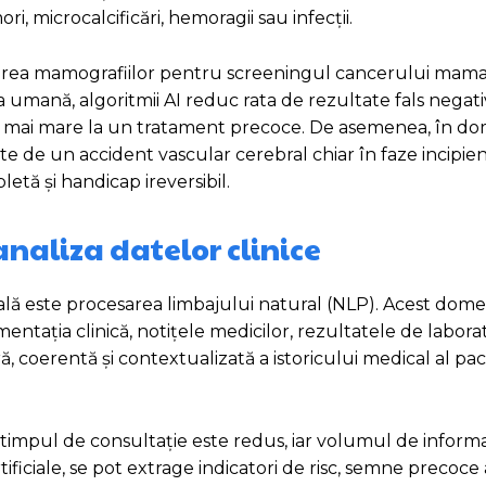
 microcalcificări, hemoragii sau infecții.
tarea mamografiilor pentru screeningul cancerului mamar
mană, algoritmii AI reduc rata de rezultate fals negativ
ansă mai mare la un tratament precoce. De asemenea, în d
ate de un accident vascular cerebral chiar în faze incipie
etă și handicap ireversibil.
analiza datelor clinice
ală este procesarea limbajului natural (NLP). Acest dom
tația clinică, notițele medicilor, rezultatele de laborat
ă, coerentă și contextualizată a istoricului medical al pac
timpul de consultație este redus, iar volumul de informa
tificiale, se pot extrage indicatori de risc, semne precoce 