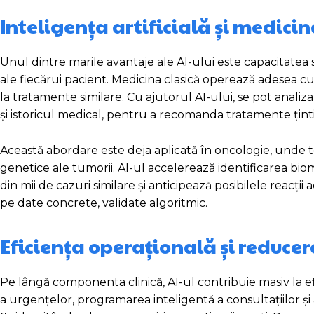
Inteligența artificială și medici
Unul dintre marile avantaje ale AI-ului este capacitatea s
ale fiecărui pacient. Medicina clasică operează adesea cu
la tratamente similare. Cu ajutorul AI-ului, se pot analiz
și istoricul medical, pentru a recomanda tratamente ținti
Această abordare este deja aplicată în oncologie, unde te
genetice ale tumorii. AI-ul accelerează identificarea bi
din mii de cazuri similare și anticipează posibilele reacți
pe date concrete, validate algoritmic.
Eficiența operațională și reduce
Pe lângă componenta clinică, AI-ul contribuie masiv la ef
a urgențelor, programarea inteligentă a consultațiilor și