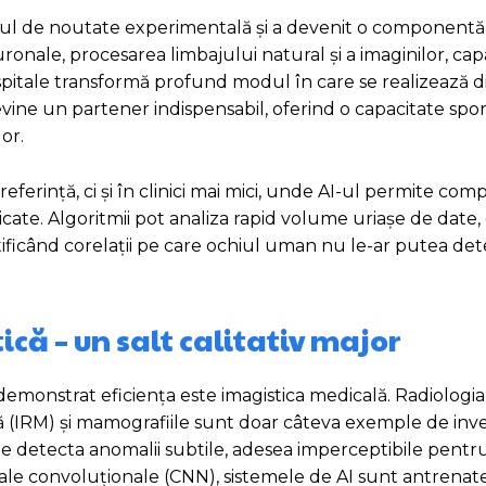
tadiul de noutate experimentală și a devenit o componentă
onale, procesarea limbajului natural și a imaginilor, cap
 spitale transformă profund modul în care se realizează d
vine un partener indispensabil, oferind o capacitate spor
or.
eferință, ci și în clinici mai mici, unde AI-ul permite co
sticate. Algoritmii pot analiza rapid volume uriașe de date,
ntificând corelații pe care ochiul uman nu le-ar putea de
că – un salt calitativ major
demonstrat eficiența este imagistica medicală. Radiologia
 (IRM) și mamografiile sunt doar câteva exemple de inves
 detecta anomalii subtile, adesea imperceptibile pentru s
nale convoluționale (CNN), sistemele de AI sunt antrenat