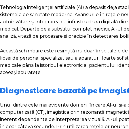
Tehnologia inteligenței artificiale (AI) a depășit deja s
sistemele de sănătate moderne. Avansurile în rețele neur
autoînvățare și integrarea cu infrastructura digitală din
medical. Departe de a substitui complet medicii, AI-ul de
analiză, viteză de procesare și precizie în detectarea bolil
Această schimbare este resimțită nu doar în spitalele de r
lipsei de personal specializat sau a aparaturii foarte sofi
medicale până la istoricul electronic al pacientului, ide
aceeași acuratețe.
Diagnosticare bazată pe imagisti
Unul dintre cele mai evidente domenii în care AI-ul și-a 
computerizată (CT), imagistica prin rezonanță magnetică
inerent dependente de interpretarea vizuală. AI-ul poate
în doar câteva secunde. Prin utilizarea rețelelor neuro