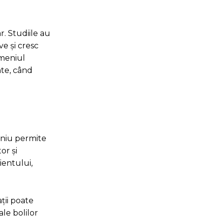
. Studiile au
e și cresc
omeniul
nte, când
eniu permite
or și
ientului,
ții poate
ale bolilor