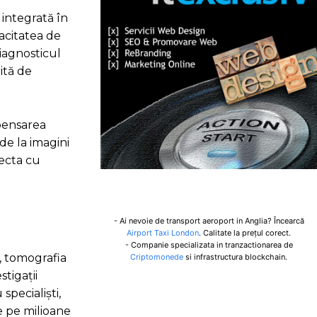
 integrată în
acitatea de
iagnosticul
ită de
mpensarea
 de la imagini
tecta cu
- Ai nevoie de transport aeroport in Anglia? Încearcă
Airport Taxi London
. Calitate la prețul corect.
- Companie specializata in tranzactionarea de
, tomografia
Criptomonede
si infrastructura blockchain.
tigații
pecialiști,
e pe milioane