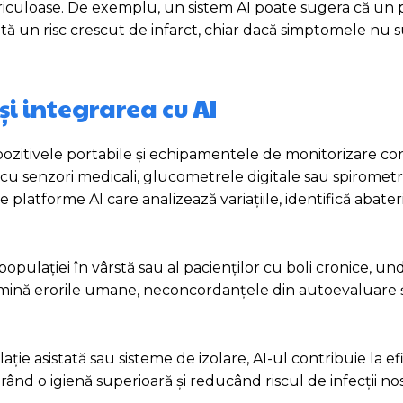
iculoase. De exemplu, un sistem AI poate sugera că un 
ntă un risc crescut de infarct, chiar dacă simptomele nu 
și integrarea cu AI
ispozitivele portabile și echipamentele de monitorizare co
 cu senzori medicali, glucometrele digitale sau spiromet
platforme AI care analizează variațiile, identifică abate
pulației în vârstă sau al pacienților cu boli cronice, un
elimină erorile umane, neconcordanțele din autoevaluare 
ație asistată sau sisteme de izolare, AI-ul contribuie la ef
urând o igienă superioară și reducând riscul de infecții n