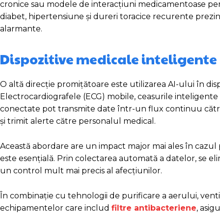
cronice sau modele de interacțiuni medicamentoase per
diabet, hipertensiune și dureri toracice recurente prezi
alarmante.
Dispozitive medicale inteligente 
O altă direcție promițătoare este utilizarea AI-ului în d
Electrocardiografele (ECG) mobile, ceasurile inteligente
conectate pot transmite date într-un flux continuu către 
și trimit alerte către personalul medical.
Această abordare are un impact major mai ales în cazul po
este esențială. Prin colectarea automată a datelor, se 
un control mult mai precis al afecțiunilor.
În combinație cu tehnologii de purificare a aerului, ventil
echipamentelor care includ
filtre antibacteriene
, asig