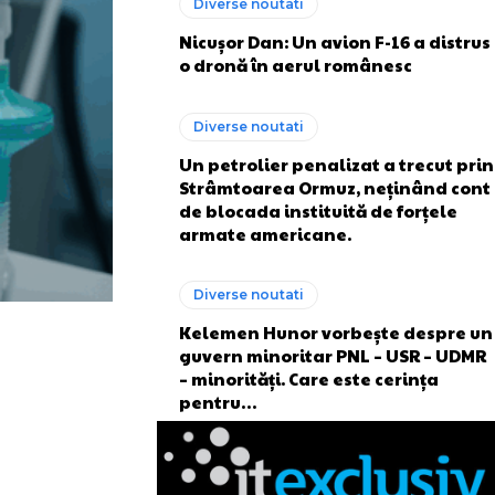
Diverse noutati
Nicușor Dan: Un avion F-16 a distrus
o dronă în aerul românesc
Diverse noutati
Un petrolier penalizat a trecut prin
Strâmtoarea Ormuz, neținând cont
de blocada instituită de forțele
armate americane.
Diverse noutati
Kelemen Hunor vorbește despre un
guvern minoritar PNL – USR – UDMR
– minorități. Care este cerința
pentru…