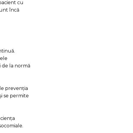
pacient cu
sunt încă
ntinuă.
rele
ri de la normă
de prevenția
și se permite
iciența
osocomiale.