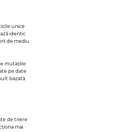
icile unice
ează identic
orii de mediu
de mutațiile
zate pe date
 mult bazată
te de triere
ncționa mai