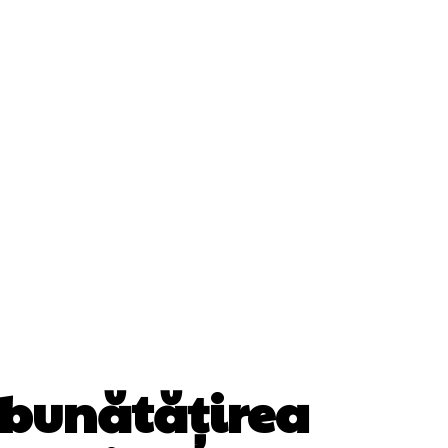
ii
Cultura Si Entertainment
Diverse Noutati
Sănătate / Hobby
Tech
mbunătățirea