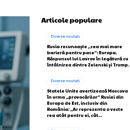
Articole populare
Diverse noutati
Rusia recunoaște „cea mai mare
barieră pentru pace”: Europa.
Răspunsul lui Lavrov în legătură cu
întâlnirea dintre Zelenski și Trump.
Diverse noutati
Statele Unite avertizează Moscova
în urma „provocărilor” Rusiei din
Europa de Est, inclusiv din
România: „Ar reprezenta o veste
rea atât pentru ei, cât...