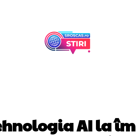
Afaceri Si Industr
Home & Deco
SĂNĂTATE / HOBBY
ehnologia AI la î