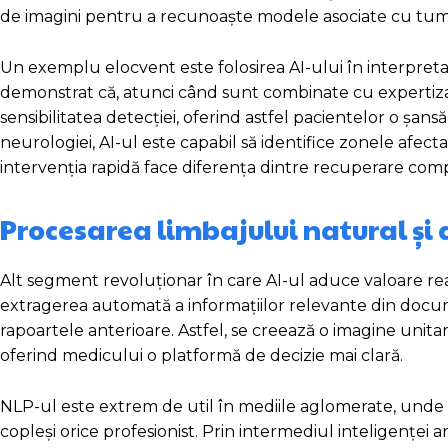
de imagini pentru a recunoaște modele asociate cu tumori,
Un exemplu elocvent este folosirea AI-ului în interpre
demonstrat că, atunci când sunt combinate cu expertiza u
sensibilitatea detecției, oferind astfel pacientelor o ș
neurologiei, AI-ul este capabil să identifice zonele afect
intervenția rapidă face diferența dintre recuperare compl
Procesarea limbajului natural și 
Alt segment revoluționar în care AI-ul aduce valoare re
extragerea automată a informațiilor relevante din documen
rapoartele anterioare. Astfel, se creează o imagine unitar
oferind medicului o platformă de decizie mai clară.
NLP-ul este extrem de util în mediile aglomerate, unde 
copleși orice profesionist. Prin intermediul inteligenței ar