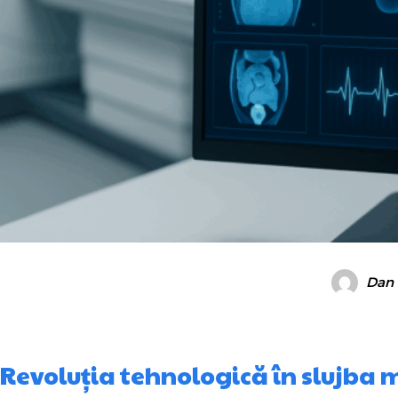
Dan 
Revoluția tehnologică în slujba