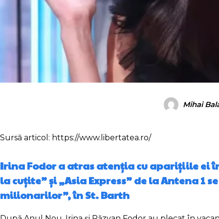
Mihai Ba
Sursă articol: https://www.libertatea.ro/
Irina Fodor a atras atenția cu aparițiile ei
la cuțite” și „Asia Express” de la Antena 1 
milionarilor”, în St. Barth
După Anul Nou, Irina și Răzvan Fodor au plecat în vacanț