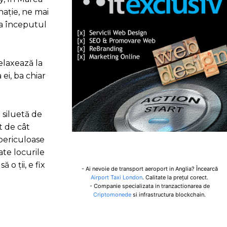
nație, ne mai
la începutul
relaxează la
ei, ba chiar
 siluetă de
t de cât
 periculoase
ate locurile
 o ții, e fix
- Ai nevoie de transport aeroport in Anglia? Încearcă
Airport Taxi London
. Calitate la prețul corect.
- Companie specializata in tranzactionarea de
Criptomonede
si infrastructura blockchain.