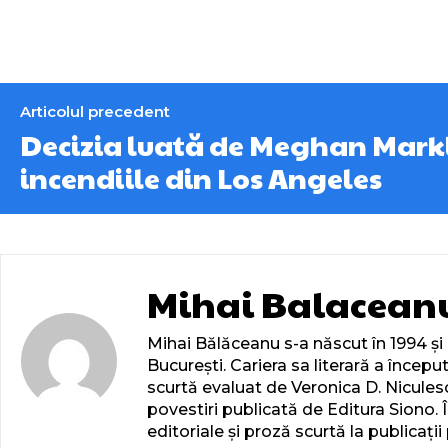
Articolul precedent
Decizia luată de Meghan Mark
incendiile din Los Angeles
Mihai Balacean
Mihai Bălăceanu s-a născut în 1994 și e
București. Cariera sa literară a încep
scurtă evaluat de Veronica D. Niculesc
povestiri publicată de Editura Siono. 
editoriale și proză scurtă la publicați