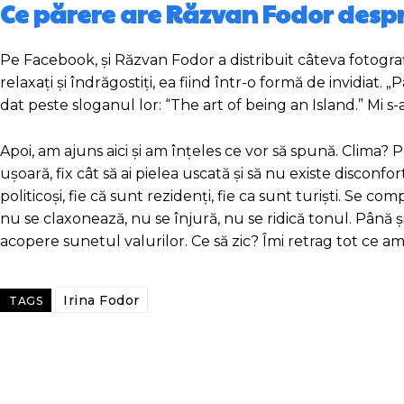
Ce părere are Răzvan Fodor desp
Pe Facebook, și Răzvan Fodor a distribuit câteva fotografi
relaxați și îndrăgostiți, ea fiind într-o formă de invidiat.
dat peste sloganul lor: “The art of being an Island.” Mi s
Apoi, am ajuns aici și am înțeles ce vor să spună. Clima
ușoară, fix cât să ai pielea uscată și să nu existe disconf
politicoși, fie că sunt rezidenți, fie ca sunt turiști. Se
nu se claxonează, nu se înjură, nu se ridică tonul. Până ș
acopere sunetul valurilor. Ce să zic? Îmi retrag tot ce am g
Irina Fodor
TAGS