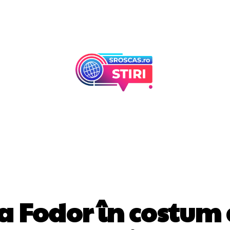
Afaceri Si Industr
Home & Deco
STIRI MONDENE
 Fodor în costum 