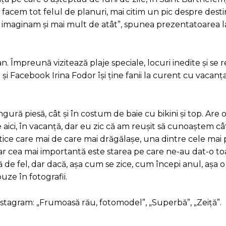
 facem tot felul de planuri, mai citim un pic despre desti
ne imaginam și mai mult de atât”, spunea prezentatoarea 
n. Împreună vizitează plaje speciale, locuri inedite și se 
 Facebook Irina Fodor își ține fanii la curent cu vacanța 
ră piesă, cât și în costum de baie cu bikini și top. Are o
e aici, în vacanță, dar eu zic că am reușit să cunoaștem câ
lbatice care mai de care mai drăgălașe, una dintre cele mai
 Dar cea mai importantă este starea pe care ne-au dat-o to
 de fel, dar dacă, așa cum se zice, cum începi anul, așa o să
ze în fotografii.
Instagram: „Frumoasă rău, fotomodel”, „Superbă”, „Zeiță”.