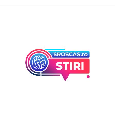
orii
Ultimele articole
Folha, a ieșit de la CFR Cluj d
 industrii