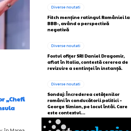
Diverse noutati
Fitch menține ratingul României la
BBB-, având o perspectivă
negativă
Diverse noutati
Fostul ofițer SRI Daniel Dragomir,
aflat în Italia, contestă cererea de
revizuire a sentinței în instanță.
Diverse noutati
Sondaj: Încrederea cetățenilor
or „Chefi
români în conducătorii politici –
George Simion, pe locul întâi. Care
nsula
este contextul…
y, în Marea