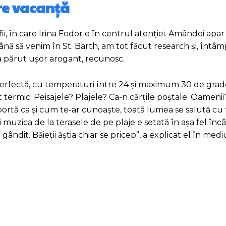
re vacanță
i, în care Irina Fodor e în centrul atenției. Amândoi apar 
 „Până să venim în St. Barth, am tot făcut research și, întâ
-a părut ușor arogant, recunosc.
? Perfectă, cu temperaturi între 24 și maximum 30 de grad
ort termic. Peisajele? Plajele? Ca-n cărțile poștale. Oameni
 comportă ca și cum te-ar cunoaște, toată lumea se salută c
i muzica de la terasele de pe plaje e setată în așa fel înc
ândit. Băieții ăștia chiar se pricep”, a explicat el în medi