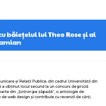
u băiețelul lui Theo Rose și al
Damian
icare și Relații Publice, din cadrul Universității din
de a obținut locul secund la un concurs de proză
e parte din „Șotron pe zăpadă”, o antologie de
de web design și contribuie cu recenzii de cărți,