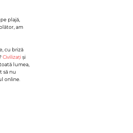
pe plajă,
mplător, am
e, cu briză
i?
Civilizați
și
u toată lumea,
ât să nu
ul online.