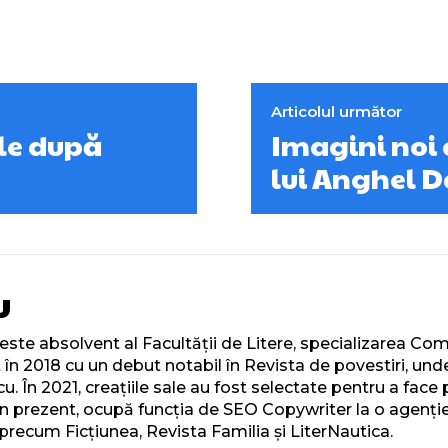
Articolul următor
le după
Imagini noi c
lui Anghel 
u
ste absolvent al Facultății de Litere, specializarea Comun
ut în 2018 cu un debut notabil în Revista de povestiri, un
u. În 2021, creațiile sale au fost selectate pentru a fac
În prezent, ocupă funcția de SEO Copywriter la o agenție 
i precum Ficțiunea, Revista Familia și LiterNautica.