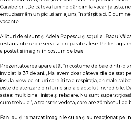
Caraibelor. „De câteva luni ne gândim la vacanța asta, ne
entuziasmăm un pic…și am ajuns, în sfârșit aici. E cum 
vacanței.
Alături de ei sunt și Adela Popescu și soțul ei, Radu Vâlca
restaurante unde servesc preparate alese. Pe Instagram și
a postat și imagini în costum de baie.
Prezentatoarea apare atât în costume de baie dintr-o singu
invidiat la 37 de ani. „Mai avem doar câteva zile de stat p
insula: view point-uri care îți taie respirația, animale să
piste de aterizare din lume și plaje absolut incredibile.
astea: mult bine, liniște și relaxare. Nu sunt superstițioasă
cum trebuie!”, a transmis vedeta, care are zâmbetul pe bu
Fanii au și remarcat imaginile cu ea și au reacționat pe 