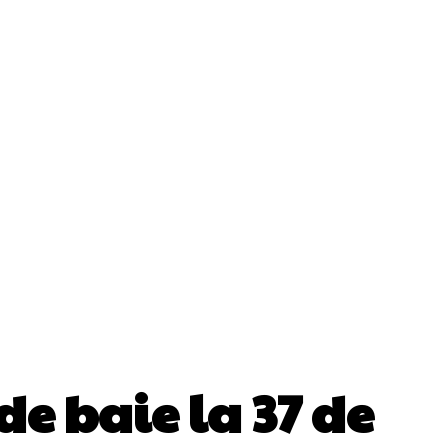
ii
Cultura Si Entertainment
Diverse Noutati
Sănătate / Hobby
Tech
de baie la 37 de