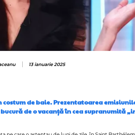
laceanu
13 ianuarie 2025
 în costum de baie. Prezentatoarea emisiunil
se bucură de o vacanță în cea supranumită „i
a pe care o așteptau de luni de zile, în Saint Barthélem