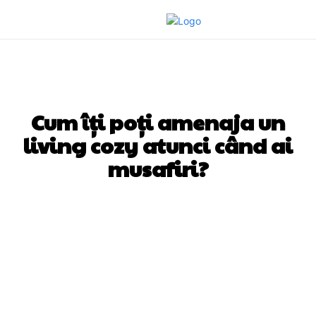
HOME & DECO
Cum îți poți amenaja un
living cozy atunci când ai
musafiri?
Facebook
Twitter
Pinterest