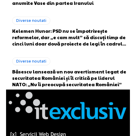
anumite Vase din partea Iranului
Diverse noutati
Kelemen Hunor: PSD nu se împotrivește
reformelor, dar „e cam mult” să discuți timp de
cinci luni doar două proiecte de legi în cadrul...
Diverse noutati
Băsescu lansează un nou avertisment legat de
securitatea României și îl critică pe liderul
NATO: „Nu îi preocupă securitatea României”