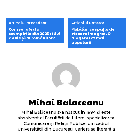
Articolul precedent
Articolul următor
Cum vor afecta
Mobilier cu spațiu de
scumpirile din 2025 stilul
stocare integrat. O
de viață al românilor?
alegere tot mai
populară
Mihai Balaceanu
Mihai Bălăceanu s-a născut în 1994 și este
absolvent al Facultății de Litere, specializarea
Comunicare și Relații Publice, din cadrul
Universității din București. Cariera sa literară a