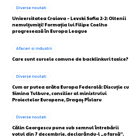
Diverse noutati
Universitatea Craiova – Levski Sofia 2-2: Oltenii
nemulțumiți! Formația lui Filipe Coelho
progresează în Europa League
Afaceri si industrii
Care sunt sursele comune de backlinkuri toxice?
Diverse noutati
Cum ar putea arăta Europa Federală: Discuție cu
Simina Tulbure, consilier al ministrului
Proiectelor Europene, Dragoș Pîslaru
Diverse noutati
Călin Georgescu pune sub semnul întrebării
votul din 7 decembrie, declarându-l „o farsă”.