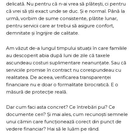
delicată. Nu pentru că n-ai vrea să plătești, ci pentru
că vrei să știi exact unde se duc. Și e normal. Până la
urmă, vorbim de sume consistente, plătite lunar,
pentru servicii care ar trebui să asigure confort,
demnitate și îngrijire de calitate.
Am văzut de-a lungul timpului situații în care familiile
au descoperit abia după luni de zile că taxele
ascundeau costuri suplimentare neanunțate. Sau că
serviciile promise în contract nu corespundeau cu
realitatea. De aceea, verificarea transparenței
financiare nu e doar o formalitate birocratică. E o
măsură de protecție reală.
Dar cum faci asta concret? Ce întrebări pui? Ce
documente ceri? Și mai ales, cum recunoști semnele
unui cămin care funcționează corect din punct de
vedere financiar? Hai să le luăm pe rând.