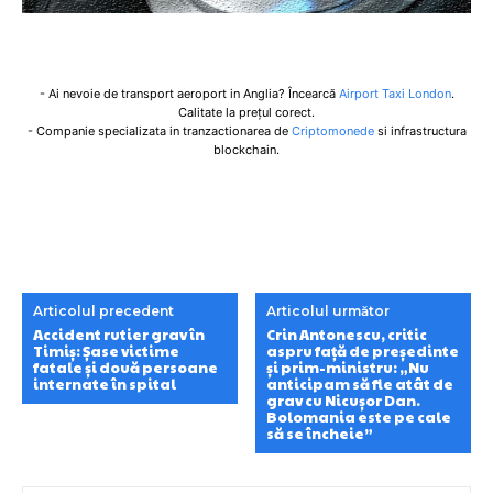
- Ai nevoie de transport aeroport in Anglia? Încearcă
Airport Taxi London
.
Calitate la prețul corect.
- Companie specializata in tranzactionarea de
Criptomonede
si infrastructura
blockchain.
Articolul precedent
Articolul următor
Accident rutier grav în
Crin Antonescu, critic
Timiș: Șase victime
aspru față de președinte
fatale și două persoane
și prim-ministru: „Nu
internate în spital
anticipam să fie atât de
grav cu Nicușor Dan.
Bolomania este pe cale
să se încheie”