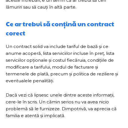
aceste întrebări, e un semn că ar trebui să ceri
lămuriri sau să cauți în altă parte.
Ce ar trebui să conțină un contract
corect
Un contract solid va include tariful de bază și ce
anume acoperă, lista serviciilor incluse în preț, lista
serviciilor opționale și costul fiecăruia, condițiile de
modificare a tarifului, modul de facturare și
termenele de plată, precum și politica de reziliere și
eventualele penalități.
Dacă vezi că lipsesc unele dintre aceste informații,
cere-le în scris. Un cămin serios nu va avea nicio
problemă să le furnizeze. Dimpotrivă, va aprecia că
familia e atentă și implicată.