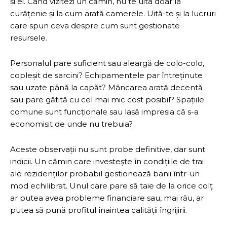
și ei. Când vizitezi un cămin, nu te uita doar la
curățenie și la cum arată camerele. Uită-te și la lucruri
care spun ceva despre cum sunt gestionate
resursele.
Personalul pare suficient sau aleargă de colo-colo,
copleșit de sarcini? Echipamentele par întreținute
sau uzate până la capăt? Mâncarea arată decentă
sau pare gătită cu cel mai mic cost posibil? Spațiile
comune sunt funcționale sau lasă impresia că s-a
economisit de unde nu trebuia?
Aceste observații nu sunt probe definitive, dar sunt
indicii. Un cămin care investește în condițiile de trai
ale rezidenților probabil gestionează banii într-un
mod echilibrat. Unul care pare să taie de la orice colț
ar putea avea probleme financiare sau, mai rău, ar
putea să pună profitul înaintea calității îngrijirii.