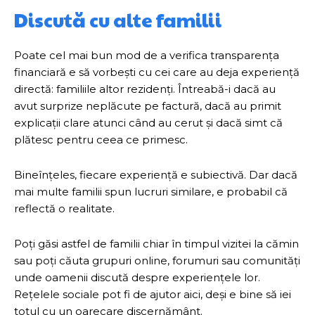
Discută cu alte familii
Poate cel mai bun mod de a verifica transparența
financiară e să vorbești cu cei care au deja experiență
directă: familiile altor rezidenți. Întreabă-i dacă au
avut surprize neplăcute pe factură, dacă au primit
explicații clare atunci când au cerut și dacă simt că
plătesc pentru ceea ce primesc.
Bineînțeles, fiecare experiență e subiectivă. Dar dacă
mai multe familii spun lucruri similare, e probabil că
reflectă o realitate.
Poți găsi astfel de familii chiar în timpul vizitei la cămin
sau poți căuta grupuri online, forumuri sau comunități
unde oamenii discută despre experiențele lor.
Rețelele sociale pot fi de ajutor aici, deși e bine să iei
totul cu un oarecare discernământ.