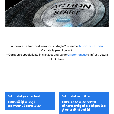
- Ai nevoie de transport aeroport in Anglia? Încearcă
Airport Taxi London
.
Calitate la prețul corect.
- Companie specializata in tranzactionarea de
Criptomonede
si infrastructura
blockchain.
Articolul precedent
Articolul următor
Cum să îți alegi
Care este diferența
parfumul potrivit?
dintre o tigaie obișnuită
și una din fontă?