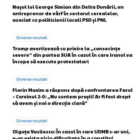
Nașul lui George Simion din Delta Dunării, un
antreprenor de vârf în sectorul cerealelor,
asociat cu politicienii locali PSD și PNL
Diverse noutati
Trump avertizează cu privire la „consecințe
severe” din partea SUA în cazul în care Iranul va
începe să execute protestatari
Diverse noutati
Florin Maxim a răspuns după confruntarea Farul
– Corvinul 2-0: „Nu suntem proști! Ar fi fost drept
să avem și noi o direcție clară”
Diverse noutati
Olguța Vasilescu: În cazul în care UDMR s-ar uni,
n-ar exista nicio dificultate în a constitui