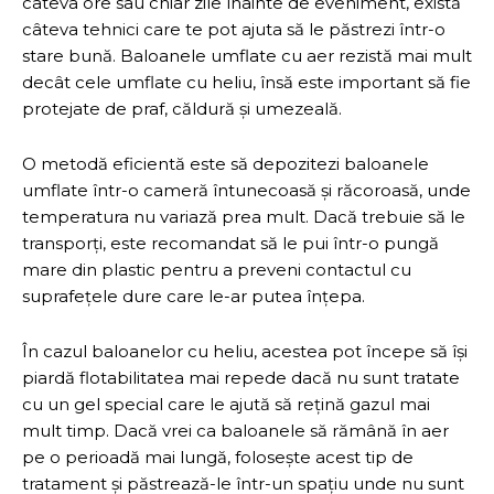
câteva ore sau chiar zile înainte de eveniment, există
câteva tehnici care te pot ajuta să le păstrezi într-o
stare bună. Baloanele umflate cu aer rezistă mai mult
decât cele umflate cu heliu, însă este important să fie
protejate de praf, căldură și umezeală.
O metodă eficientă este să depozitezi baloanele
umflate într-o cameră întunecoasă și răcoroasă, unde
temperatura nu variază prea mult. Dacă trebuie să le
transporți, este recomandat să le pui într-o pungă
mare din plastic pentru a preveni contactul cu
suprafețele dure care le-ar putea înțepa.
În cazul baloanelor cu heliu, acestea pot începe să își
piardă flotabilitatea mai repede dacă nu sunt tratate
cu un gel special care le ajută să rețină gazul mai
mult timp. Dacă vrei ca baloanele să rămână în aer
pe o perioadă mai lungă, folosește acest tip de
tratament și păstrează-le într-un spațiu unde nu sunt