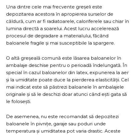
Una dintre cele mai frecvente greșeli este
depozitarea acestora în apropierea surselor de
căldură, cum ar fi radiatoarele, caloriferele sau chiar în
lumina directă a soarelui. Acest lucru accelerează
procesul de degradare a materialului, făcând
baloanele fragile și mai susceptibile la spargere.
O altă greșeală comună este lăsarea baloanelor în
ambalaje deschise pentru o perioadă îndelungată. În
special în cazul baloanelor din latex, expunerea la aer
și la umiditate poate duce la pierderea elasticității. Cel
mai indicat este să păstrezi baloanele în ambalajele
originale și să le deschizi doar atunci când ești gata să
le folosești.
De asemenea, nu este recomandat să depozitezi
baloanele în pivnițe, garaje sau poduri unde
temperatura și umiditatea pot varia drastic. Aceste