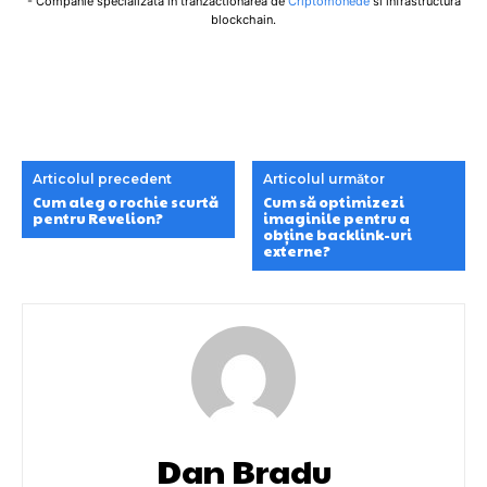
- Companie specializata in tranzactionarea de
Criptomonede
si infrastructura
blockchain.
Articolul precedent
Articolul următor
Cum aleg o rochie scurtă
Cum să optimizezi
pentru Revelion?
imaginile pentru a
obține backlink-uri
externe?
Dan Bradu