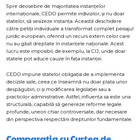
Spre deosebire de majoritatea instanțelor
internaționale, CEDO permite indivizilor, și nu doar
statelor, să sesizeze instanța. Această deschidere
către petiții individuale a transformat complet peisajul
juridic european, oferind un recurs extern celor care
nu au găsit dreptate în instanțele naționale. Acest
lucru este imposibil, de exemplu, la CIJ, unde doar
statele pot aduce cauze în fața instanței.
CEDO impune statelor obligația de a implementa
deciziile sale, ceea ce înseamnă nu doar plata unor
despăgubiri, ci și modificarea legislației sau a
practicilor administrative. Astfel, influența sa este una
structurală, capabilă să genereze reforme legale
profunde, uneori chiar controversate, dar necesare
din perspectiva respectării drepturilor fundamentale.
Comparația cu Curtea de