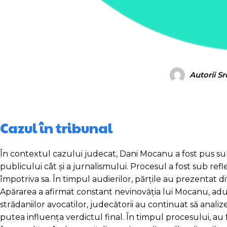
Autorii S
Cazul în tribunal
În contextul cazului judecat, Dani Mocanu a fost pus sub
publicului cât și a jurnalismului. Procesul a fost sub refl
împotriva sa. În timpul audierilor, părțile au prezentat d
Apărarea a afirmat constant nevinovăția lui Mocanu, ad
strădaniilor avocatilor, judecătorii au continuat să anali
putea influența verdictul final. În timpul procesului, au 