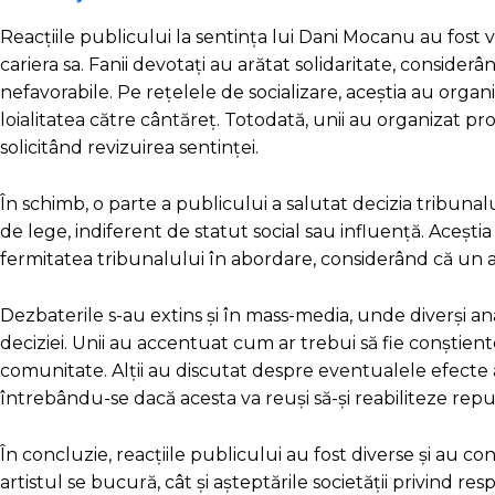
Reacțiile publicului la sentința lui Dani Mocanu au fost v
cariera sa. Fanii devotați au arătat solidaritate, conside
nefavorabile. Pe rețelele de socializare, aceștia au org
loialitatea către cântăreț. Totodată, unii au organizat p
solicitând revizuirea sentinței.
În schimb, o parte a publicului a salutat decizia tribun
de lege, indiferent de statut social sau influență. Acești
fermitatea tribunalului în abordare, considerând că un a
Dezbaterile s-au extins și în mass-media, unde diverși ana
deciziei. Unii au accentuat cum ar trebui să fie conștiente
comunitate. Alții au discutat despre eventualele efecte a
întrebându-se dacă acesta va reuși să-și reabiliteze repu
În concluzie, reacțiile publicului au fost diverse și au c
artistul se bucură, cât și așteptările societății privind res