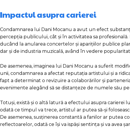
Impactul asupra carierei
Condamnarea lui Dani Mocanu a avut un efect substanția
percepția publicului, cât și în activitatea sa profesional
ducând la anularea concertelor și aparițiilor publice plani
dar și de industria muzicală, având în vedere popularita
De asemenea, imaginea lui Dani Mocanu a suferit modificăr
unii, condamnarea a afectat reputația artistului și a ridic
fapt a determinat o revizuire a colaborărilor și parteneri
evenimente alegând să se distanțeze de numele său pent
Totuși, există și o altă latură a efectului asupra carierei
odată ce timpul va trece, artistul ar putea să-și foloseasc
De asemenea, susținerea constantă a fanilor ar putea co
reflectoarelor, odată ce își va ispăși sentința și va avea șa