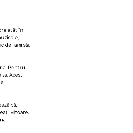
re atât în
muzicale,
 de fanii săi,
rie. Pentru
 sa. Acest
de
ează că,
ții viitoare.
ina