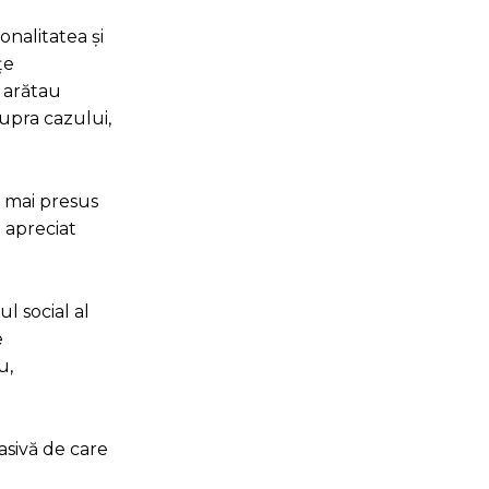
onalitatea și
țe
 arătau
supra cazului,
e mai presus
u apreciat
l social al
e
u,
asivă de care