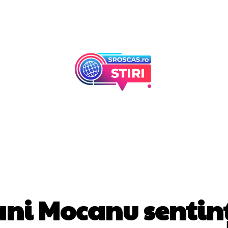
Afaceri Si Industr
Home & Deco
DIVERSE NOUTATI
ni Mocanu sentin