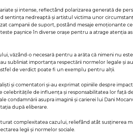
ariate și intense, reflectând polarizarea generată de pers
rând sentința nedreaptă și artistul victima unor circumstan
anizat campanii de suport, postând mesaje emoționante ce
roteste pașnice în diverse orașe pentru a atrage atenția a
alului, văzând-o necesară pentru a arăta că nimeni nu est
a au subliniat importanța respectării normelor legale și a
stfel de verdict poate fi un exemplu pentru alții.
liști și comentatori și-au exprimat opiniile despre impactu
 celebritățile de influența și responsabilitatea lor față d
le condamnării asupra imaginii și carierei lui Dani Mocan
tația după eliberare.
onturat complexitatea cazului, reliefând atât susținerea m
pectarea legii și normelor sociale.