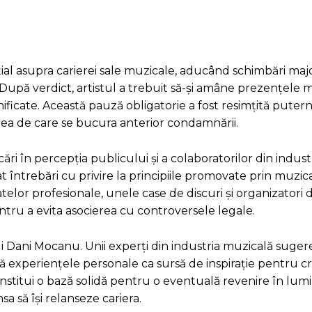
l asupra carierei sale muzicale, aducând schimbări majo
ă. După verdict, artistul a trebuit să-și amâne prezențele 
ficate. Această pauză obligatorie a fost resimțită puternic
tea de care se bucura anterior condamnării.
i în percepția publicului și a colaboratorilor din indust
at întrebări cu privire la principiile promovate prin muzica
atelor profesionale, unele case de discuri și organizatori 
ru a evita asocierea cu controversele legale.
 lui Dani Mocanu. Unii experți din industria muzicală suger
ă experiențele personale ca sursă de inspirație pentru crea
nstitui o bază solidă pentru o eventuală revenire în lum
nsa să își relanseze cariera.