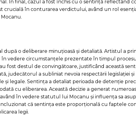
. În final, cazul a fost închis cu o sentință reflectând c
t crucială în conturarea verdictului, având un rol esenția
ni Mocanu.
 după o deliberare minuțioasă și detaliată. Artistul a pri
ând în vedere circumstanțele prezentate în timpul procesu
 fost destul de convingătoare, justificând această senti
ă, judecătorul a subliniat nevoia respectării legislației și
e și legale. Sentința a detaliat perioada de detenție pre
odată cu eliberarea. Această decizie a generat numeroa
, având în vedere statutul lui Mocanu și influența sa asupr
ncluzionat că sentința este proporțională cu faptele com
icarea legii.