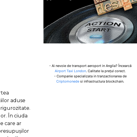
- Ai nevoie de transport aeroport in Anglia? Încearcă
Airport Taxi London
. Calitate la prețul corect.
- Companie specializata in tranzactionarea de
Criptomonede
si infrastructura blockchain.
rtea
țiilor aduse
 rigurozitate.
or. În ciuda
le care ar
 presupușilor