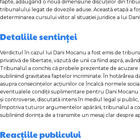
fapte, adăugând o nouă dimensiune discuțiilor din tribunal
tribunalului legat de dovezile aduse. Această etapă a fos
determinarea cursului viitor al situației juridice a lui Da
Detaliile sentinței
Verdictul în cazul lui Dani Mocanu a fost emis de tribunal
privativă de libertate, văzută de unii ca fiind aspră, av
Tribunalul a conchis că probele prezentate de acuzare au
subliniind gravitatea faptelor incriminate. În hotărârea dat
asupra consecințelor acțiunilor ce încalcă normele social
eventualele condiții suplimentare pentru Dani Mocanu 
și controverse, discutată intens în mediul legal și public
Împotriva tuturor argumentelor apărării, tribunalul a co
subliniind dorința de a transmite un mesaj clar despre apl
Reacțiile publicului