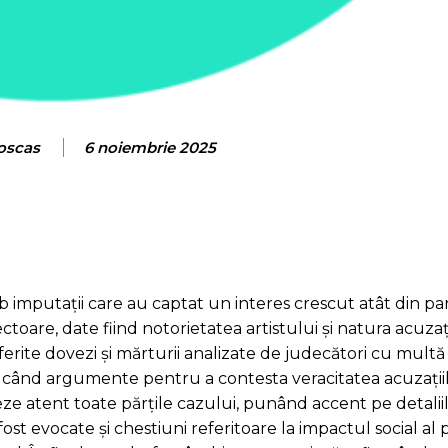
roscas
6 noiembrie 2025
 imputații care au captat un interes crescut atât din pa
ectoare, date fiind notorietatea artistului și natura acuza
iferite dovezi și mărturii analizate de judecători cu multă
ucând argumente pentru a contesta veracitatea acuzațiil
zeze atent toate părțile cazului, punând accent pe detalii
fost evocate și chestiuni referitoare la impactul social al