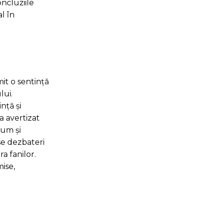
oncluziile
l în
mit o sentință
lui.
nță și
 a avertizat
cum și
se dezbateri
a fanilor.
ise,