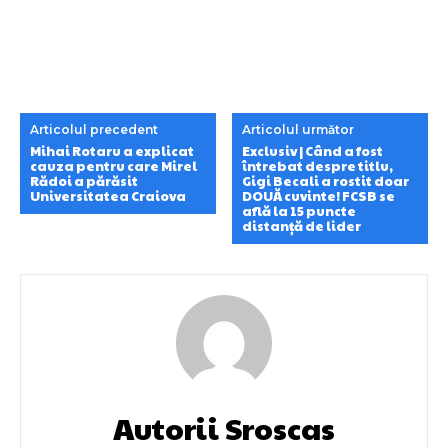
Articolul precedent
Articolul următor
Mihai Rotaru a explicat
Exclusiv | Când a fost
cauza pentru care Mirel
întrebat despre titlu,
Rădoi a părăsit
Gigi Becali a rostit doar
Universitatea Craiova
DOUĂ cuvinte! FCSB se
află la 15 puncte
distanță de lider
Autorii Sroscas