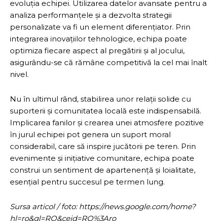
evoluția echipei. Utilizarea datelor avansate pentru a
analiza performanțele și a dezvolta strategii
personalizate va fi un element diferențiator. Prin
integrarea inovațiilor tehnologice, echipa poate
optimiza fiecare aspect al pregătirii și al jocului,
asigurându-se că rămâne competitivă la cel mai înalt
nivel.
Nu în ultimul rând, stabilirea unor relații solide cu
suporterii și comunitatea locală este indispensabilă.
Implicarea fanilor și crearea unei atmosfere pozitive
în jurul echipei pot genera un suport moral
considerabil, care să inspire jucătorii pe teren. Prin
evenimente și inițiative comunitare, echipa poate
construi un sentiment de apartenență și loialitate,
esențial pentru succesul pe termen lung.
Sursa articol / foto: https://news.google.com/home?
hl=ro&gl=RO&ceid=RO%3Aro