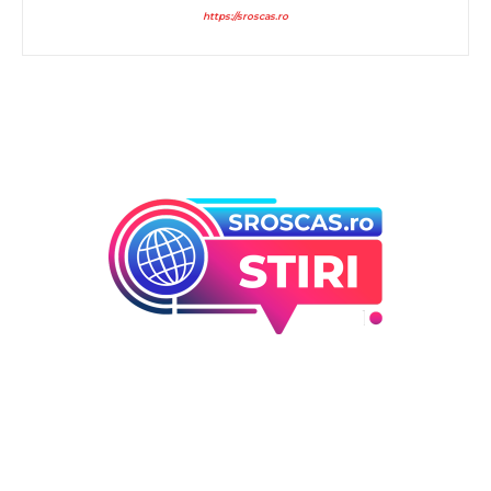
https://sroscas.ro
Bun venit la Sroscas.ro
Sroscas.ro un site de știri / blog de noutăți, dedicat
diseminării de informații și actualități. Acesta oferă articole,