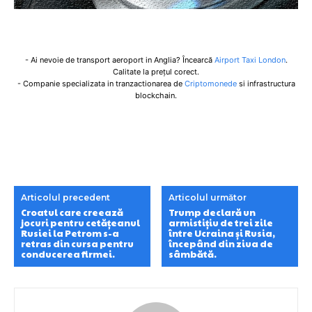
- Ai nevoie de transport aeroport in Anglia? Încearcă
Airport Taxi London
.
Calitate la prețul corect.
- Companie specializata in tranzactionarea de
Criptomonede
si infrastructura
blockchain.
Articolul precedent
Articolul următor
Croatul care creează
Trump declară un
jocuri pentru cetățeanul
armistițiu de trei zile
Rusiei la Petrom s-a
între Ucraina și Rusia,
retras din cursa pentru
începând din ziua de
conducerea firmei.
sâmbătă.