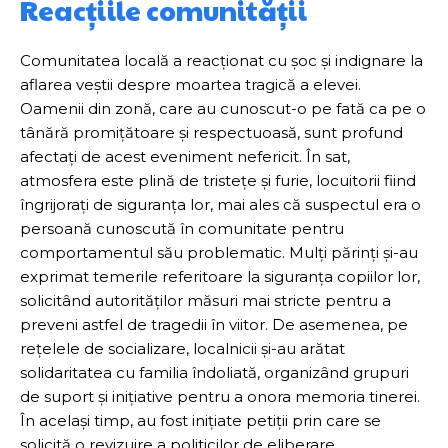
Reacțiile comunității
Comunitatea locală a reacționat cu șoc și indignare la
aflarea veștii despre moartea tragică a elevei.
Oamenii din zonă, care au cunoscut-o pe fată ca pe o
tânără promițătoare și respectuoasă, sunt profund
afectați de acest eveniment nefericit. În sat,
atmosfera este plină de tristețe și furie, locuitorii fiind
îngrijorați de siguranța lor, mai ales că suspectul era o
persoană cunoscută în comunitate pentru
comportamentul său problematic. Mulți părinți și-au
exprimat temerile referitoare la siguranța copiilor lor,
solicitând autorităților măsuri mai stricte pentru a
preveni astfel de tragedii în viitor. De asemenea, pe
rețelele de socializare, localnicii și-au arătat
solidaritatea cu familia îndoliată, organizând grupuri
de suport și inițiative pentru a onora memoria tinerei.
În același timp, au fost inițiate petiții prin care se
solicită o revizuire a politicilor de eliberare