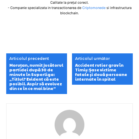
Calitate la prețul corect.
- Companie specializata in tranzactionarea de
Criptomonede
si infrastructura
blockchain.
Articolul precedent
Articolul următor
Moruțan, numit jucătorul
Accident rutier grav în
partidei după 30 de
Timiș: Șase victime
minute în Superliga:
fatale și două persoane
„Titlul? Evident că este
internate în spital
posibil. Aspir să evoluez
din ce în ce mai bine”