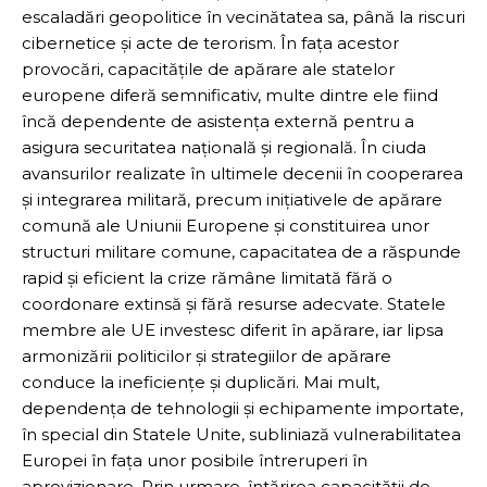
escaladări geopolitice în vecinătatea sa, până la riscuri
cibernetice și acte de terorism. În fața acestor
provocări, capacitățile de apărare ale statelor
europene diferă semnificativ, multe dintre ele fiind
încă dependente de asistența externă pentru a
asigura securitatea națională și regională. În ciuda
avansurilor realizate în ultimele decenii în cooperarea
și integrarea militară, precum inițiativele de apărare
comună ale Uniunii Europene și constituirea unor
structuri militare comune, capacitatea de a răspunde
rapid și eficient la crize rămâne limitată fără o
coordonare extinsă și fără resurse adecvate. Statele
membre ale UE investesc diferit în apărare, iar lipsa
armonizării politicilor și strategiilor de apărare
conduce la ineficiențe și duplicări. Mai mult,
dependența de tehnologii și echipamente importate,
în special din Statele Unite, subliniază vulnerabilitatea
Europei în fața unor posibile întreruperi în
aprovizionare. Prin urmare, întărirea capacității de