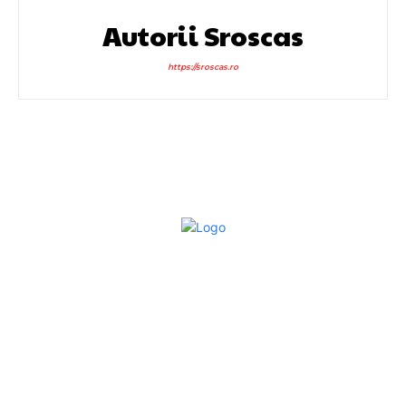
Autorii Sroscas
https://sroscas.ro
Bun venit la Sroscas.ro
Sroscas.ro un site de știri / blog de noutăți, dedicat
diseminării de informații și actualități. Acesta oferă articole,
reportaje și analize pe teme diverse, de la evenimente
curente la subiecte specifice de interes. Este un spațiu