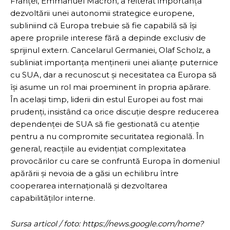
Franței, Emmanuel Macron, a reiterat importanța
dezvoltării unei autonomii strategice europene,
subliniind că Europa trebuie să fie capabilă să își
apere propriile interese fără a depinde exclusiv de
sprijinul extern. Cancelarul Germaniei, Olaf Scholz, a
subliniat importanța menținerii unei alianțe puternice
cu SUA, dar a recunoscut și necesitatea ca Europa să
își asume un rol mai proeminent în propria apărare.
În același timp, liderii din estul Europei au fost mai
prudenți, insistând ca orice discuție despre reducerea
dependenței de SUA să fie gestionată cu atenție
pentru a nu compromite securitatea regională. În
general, reacțiile au evidențiat complexitatea
provocărilor cu care se confruntă Europa în domeniul
apărării și nevoia de a găsi un echilibru între
cooperarea internațională și dezvoltarea
capabilităților interne.
Sursa articol / foto: https://news.google.com/home?