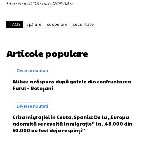
hl=ro&gl=RO&ceid=RO%3Aro
TAGS
apărare
cooperare
securitate
Articole populare
Diverse noutati
Alibec a răspuns după gafele din confruntarea
Farul – Botoșani
Diverse noutati
Criza migrației în Ceuta, Spania: De la „Europa
adormită se revoltă la migrație” la „48.000 din
50.000 au fost deja respinși”