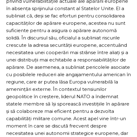
privind vulnerabilitățile actuale ale apărării europene
în absența sprijinului constant al Statelor Unite. El a
subliniat că, deși se fac eforturi pentru consolidarea
capacităților de apărare europene, acestea nu sunt
suficiente pentru a asigura o apărare autonomă
solidă. În discursul său, oficialul a subliniat riscurile
crescute la adresa securității europene, accentuând
necesitatea unei cooperări mai strânse între aliați și a
unei distribuții mai echitabile a responsabilităților de
apărare. De asemenea, a subliniat pericolele asociate
cu posibilele reduceri ale angajamentului american în
regiune, care ar putea lăsa Europa vulnerabilă la
amenințări externe. În contextul tensiunilor
geopolitice în creștere, liderul NATO a îndemnat
statele membre să își sporească investițiile în apărare
și să colaboreze mai eficient pentru a dezvolta
capabilități militare comune. Acest apel vine într-un
moment în care se discută frecvent despre
necesitatea unei autonomii strategice europene, dar