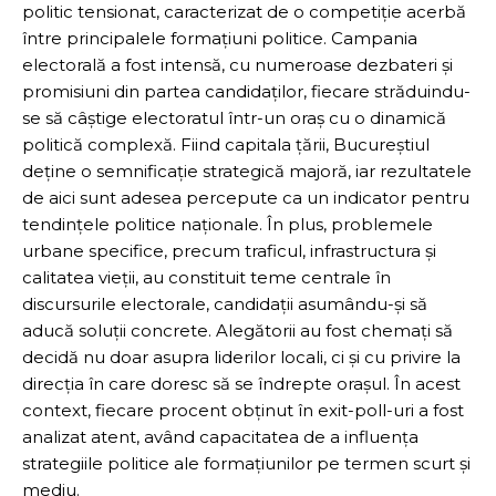
politic tensionat, caracterizat de o competiție acerbă
între principalele formațiuni politice. Campania
electorală a fost intensă, cu numeroase dezbateri și
promisiuni din partea candidaților, fiecare străduindu-
se să câștige electoratul într-un oraș cu o dinamică
politică complexă. Fiind capitala țării, Bucureștiul
deține o semnificație strategică majoră, iar rezultatele
de aici sunt adesea percepute ca un indicator pentru
tendințele politice naționale. În plus, problemele
urbane specifice, precum traficul, infrastructura și
calitatea vieții, au constituit teme centrale în
discursurile electorale, candidații asumându-și să
aducă soluții concrete. Alegătorii au fost chemați să
decidă nu doar asupra liderilor locali, ci și cu privire la
direcția în care doresc să se îndrepte orașul. În acest
context, fiecare procent obținut în exit-poll-uri a fost
analizat atent, având capacitatea de a influența
strategiile politice ale formațiunilor pe termen scurt și
mediu.