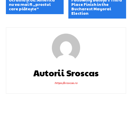
nu va mai fi „prostul
Place Finish in the
care plătește”
Bucharest Mayoral
Election
Autorii Sroscas
https://sroscas.ro