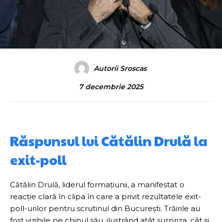
Autorii Sroscas
7 decembrie 2025
Răspunsul lui Cătălin Drulă la
exit-poll
Cătălin Drulă, liderul formațiunii, a manifestat o
reacție clară în clipa în care a privit rezultatele exit-
poll-urilor pentru scrutinul din București. Trăirile au
fost vizibile pe chipul său, ilustrând atât surpriza, cât și