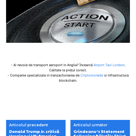
- Ai nevoie de transport aeroport in Anglia? Încearcă
Airport Taxi London
.
Calitate la prețul corect.
- Companie specializata in tranzactionarea de
Criptomonede
si infrastructura
blockchain.
Articolul precedent
Articolul următor
Donald Trump Jr. critică
Grindeanu’s Statement
Ucraina și UE: America
Following Băluță’s Third