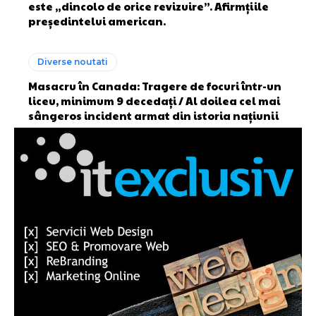
este „dincolo de orice revizuire”. Afirmțiile
președintelui american.
Diverse noutati
Masacru în Canada: Tragere de focuri într-un
liceu, minimum 9 decedați / Al doilea cel mai
sângeros incident armat din istoria națiunii