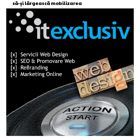
să-și lărgească mobilizarea