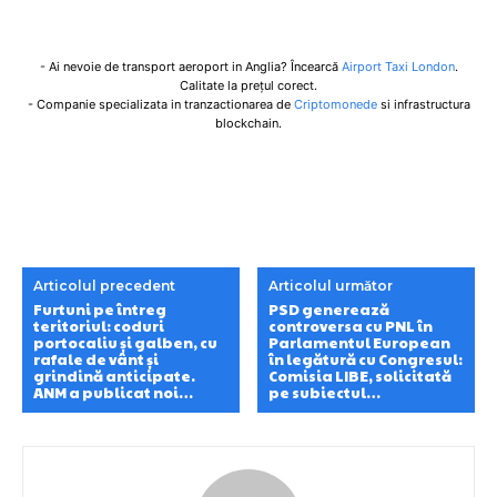
- Ai nevoie de transport aeroport in Anglia? Încearcă
Airport Taxi London
.
Calitate la prețul corect.
- Companie specializata in tranzactionarea de
Criptomonede
si infrastructura
blockchain.
Articolul precedent
Articolul următor
Furtuni pe întreg
PSD generează
teritoriul: coduri
controversa cu PNL în
portocaliu și galben, cu
Parlamentul European
rafale de vânt și
în legătură cu Congresul:
grindină anticipate.
Comisia LIBE, solicitată
ANM a publicat noi…
pe subiectul…