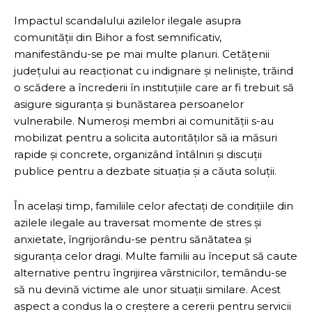
Impactul scandalului azilelor ilegale asupra
comunității din Bihor a fost semnificativ,
manifestându-se pe mai multe planuri. Cetățenii
județului au reacționat cu indignare și neliniște, trăind
o scădere a încrederii în instituțiile care ar fi trebuit să
asigure siguranța și bunăstarea persoanelor
vulnerabile. Numeroși membri ai comunității s-au
mobilizat pentru a solicita autorităților să ia măsuri
rapide și concrete, organizând întâlniri și discuții
publice pentru a dezbate situația și a căuta soluții.
În același timp, familiile celor afectați de condițiile din
azilele ilegale au traversat momente de stres și
anxietate, îngrijorându-se pentru sănătatea și
siguranța celor dragi. Multe familii au început să caute
alternative pentru îngrijirea vârstnicilor, temându-se
să nu devină victime ale unor situații similare. Acest
aspect a condus la o creștere a cererii pentru servicii