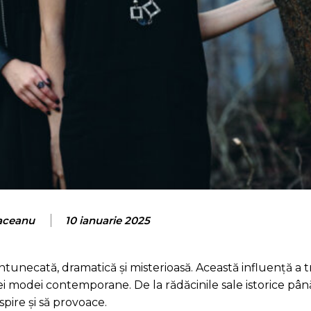
aceanu
10 ianuarie 2025
ntunecată, dramatică și misterioasă. Această influență a t
iei modei contemporane. De la rădăcinile sale istorice pâ
pire și să provoace.