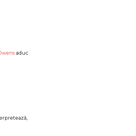
 Owens
aduc
terpretează,