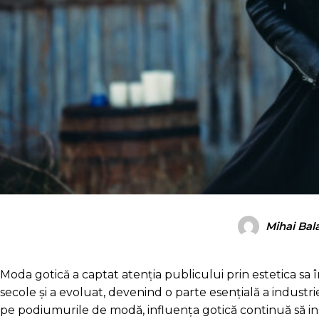
Mihai Bal
Moda gotică a captat atenția publicului prin estetica sa î
secole și a evoluat, devenind o parte esențială a industr
pe podiumurile de modă, influența gotică continuă să ins