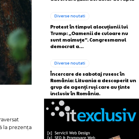
Diverse noutati
Protest în timpul alocuțiunii lui
Trump: „Oamenii de culoare nu
sunt maimuțe”. Congresmanul
democrat a…
Diverse noutati
Încercare de sabotaj rusesc în
România: Lituania a descoperit un
grup de agenți ruși care au ținte
inclusiv în România.
raversat
nă la prezența