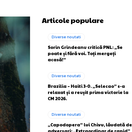
Articole populare
Diverse noutati
Sorin Grindeanu critică PNL: „Se
poate și fără voi. Toți mergeți
acasă!”
Diverse noutati
Brazilia – Haiti 3-0. „Selecao” s-a
relaxat și a reușit prima victorie la
CM 2026.
Diverse noutati
„Capodopera” lui Chivu, lăudată de
adversari: „Extraordinar de rapid”