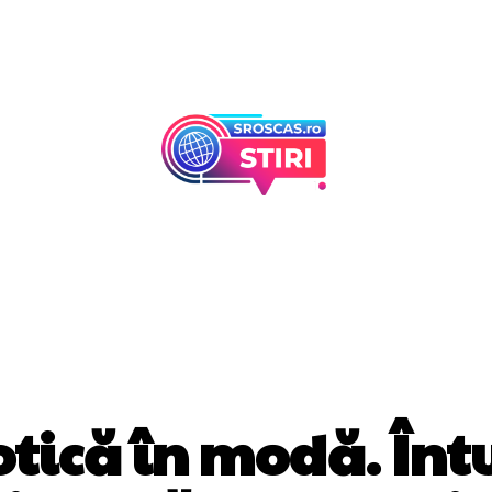
Afaceri Si Industr
Home & Deco
FASHION
tică în modă. Înt