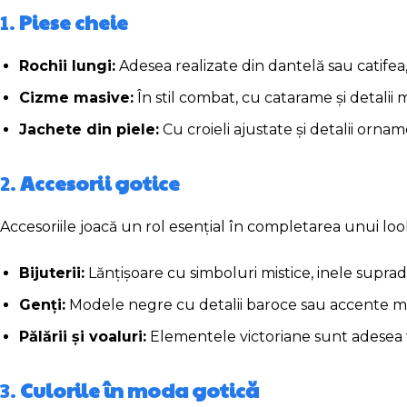
1.
Piese cheie
Rochii lungi:
Adesea realizate din dantelă sau catifea,
Cizme masive:
În stil combat, cu catarame și detalii 
Jachete din piele:
Cu croieli ajustate și detalii ornam
2.
Accesorii gotice
Accesoriile joacă un rol esențial în completarea unui loo
Bijuterii:
Lănțișoare cu simboluri mistice, inele suprad
Genți:
Modele negre cu detalii baroce sau accente me
Pălării și voaluri:
Elementele victoriane sunt adesea 
3.
Culorile în moda gotică