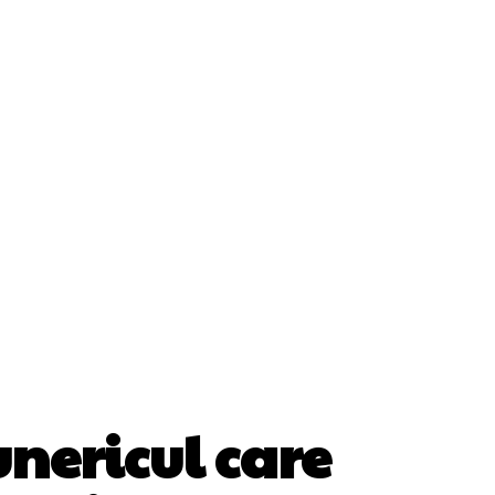
ii
Cultura Si Entertainment
Diverse Noutati
Sănătate / Hobby
Tech
unericul care