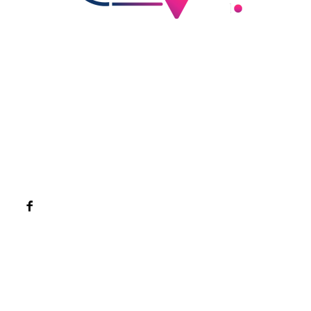
Bun venit la Sroscas.ro
Sroscas.ro un site de știri / blog de noutăți, dedicat
diseminării de informații și actualități. Acesta oferă articole,
reportaje și analize pe teme diverse, de la evenimente
curente la subiecte specifice de interes. Este un spațiu
digital pentru informare și educație. Contactati-ne oricand
la adresa: contact@sroscas.ro
Categorii
Afaceri si industrii
Cultura si Entertainment