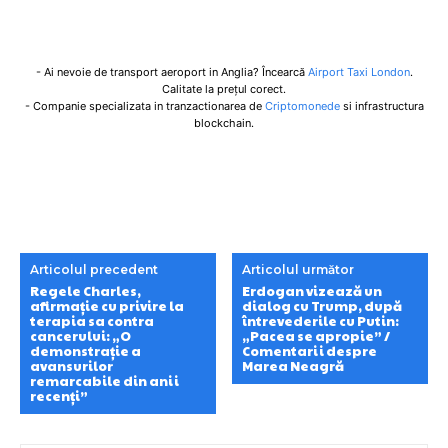
- Ai nevoie de transport aeroport in Anglia? Încearcă
Airport Taxi London
.
Calitate la prețul corect.
- Companie specializata in tranzactionarea de
Criptomonede
si infrastructura
blockchain.
Articolul precedent
Articolul următor
Regele Charles,
Erdogan vizează un
afirmație cu privire la
dialog cu Trump, după
terapia sa contra
întrevederile cu Putin:
cancerului: „O
„Pacea se apropie” /
demonstrație a
Comentarii despre
avansurilor
Marea Neagră
remarcabile din anii
recenți”