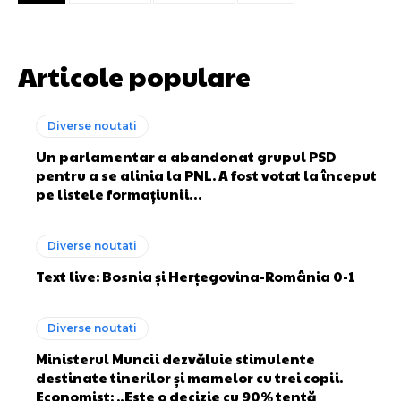
Articole populare
Diverse noutati
Un parlamentar a abandonat grupul PSD
pentru a se alinia la PNL. A fost votat la început
pe listele formațiunii…
Diverse noutati
Text live: Bosnia și Herțegovina-România 0-1
Diverse noutati
Ministerul Muncii dezvăluie stimulente
destinate tinerilor și mamelor cu trei copii.
Economist: „Este o decizie cu 90% tentă