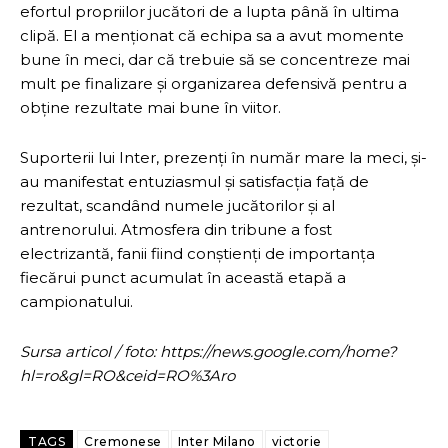
efortul propriilor jucători de a lupta până în ultima
clipă. El a menționat că echipa sa a avut momente
bune în meci, dar că trebuie să se concentreze mai
mult pe finalizare și organizarea defensivă pentru a
obține rezultate mai bune în viitor.
Suporterii lui Inter, prezenți în număr mare la meci, și-
au manifestat entuziasmul și satisfacția față de
rezultat, scandând numele jucătorilor și al
antrenorului. Atmosfera din tribune a fost
electrizantă, fanii fiind conștienți de importanța
fiecărui punct acumulat în această etapă a
campionatului.
Sursa articol / foto: https://news.google.com/home?
hl=ro&gl=RO&ceid=RO%3Aro
TAGS
Cremonese
Inter Milano
victorie