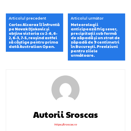
Articolul precedent
Articolul următor
Carlos Alcaraz îl înfruntă
Meteorologii
pe Novak Djokovic și
anticipează frig sever,
obține victoria cu 2-6, 6-
precipitații sub formă
2, 6-3, 7-5, reușind astfel
de zăpadă și un strat de
să câștige pentru prima
zăpadă de 9 centimetri
dată Australian Open.
în București. Previziuni
pentru zilele
următoare.
Autorii Sroscas
https://sroscas.ro