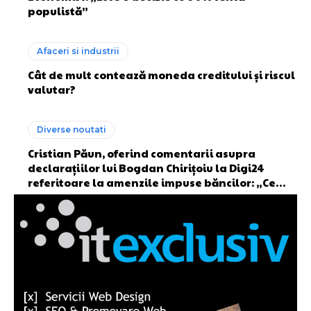
populistă”
Afaceri si industrii
Cât de mult contează moneda creditului și riscul
valutar?
Diverse noutati
Cristian Păun, oferind comentarii asupra
declarațiilor lui Bogdan Chirițoiu la Digi24
referitoare la amenzile impuse băncilor: „Ce…