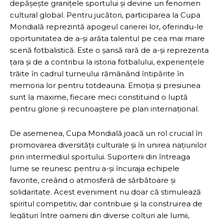
depășește granițele sportului și devine un fenomen
cultural global. Pentru jucători, participarea la Cupa
Mondială reprezintă apogeul carierei lor, oferindu-le
oportunitatea de a-și arăta talentul pe cea mai mare
scenă fotbalistică. Este o șansă rară de a-și reprezenta
țara și de a contribui la istoria fotbalului, experiențele
trăite în cadrul turneului rămânând întipărite în
memoria lor pentru totdeauna. Emoția și presiunea
sunt la maxime, fiecare meci constituind o luptă
pentru glorie și recunoaștere pe plan internațional.
De asemenea, Cupa Mondială joacă un rol crucial în
promovarea diversității culturale și în unirea națiunilor
prin intermediul sportului. Suporterii din întreaga
lume se reunesc pentru a-și încuraja echipele
favorite, creând o atmosferă de sărbătoare și
solidaritate. Acest eveniment nu doar că stimulează
spiritul competitiv, dar contribuie și la construirea de
legături între oameni din diverse colțuri ale lumii,