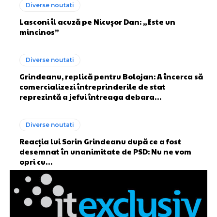
Diverse noutati
Lasconi îl acuză pe Nicușor Dan: „Este un
mincinos”
Diverse noutati
Grindeanu, replică pentru Bolojan: A încerca să
comercializezi întreprinderile de stat
reprezintă a jefui întreaga debara…
Diverse noutati
Reacția lui Sorin Grindeanu după ce a fost
desemnat în unanimitate de PSD: Nu ne vom
opri cu…