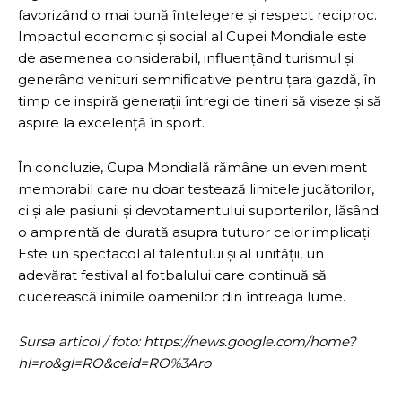
favorizând o mai bună înțelegere și respect reciproc.
Impactul economic și social al Cupei Mondiale este
de asemenea considerabil, influențând turismul și
generând venituri semnificative pentru țara gazdă, în
timp ce inspiră generații întregi de tineri să viseze și să
aspire la excelență în sport.
În concluzie, Cupa Mondială rămâne un eveniment
memorabil care nu doar testează limitele jucătorilor,
ci și ale pasiunii și devotamentului suporterilor, lăsând
o amprentă de durată asupra tuturor celor implicați.
Este un spectacol al talentului și al unității, un
adevărat festival al fotbalului care continuă să
cucerească inimile oamenilor din întreaga lume.
Sursa articol / foto: https://news.google.com/home?
hl=ro&gl=RO&ceid=RO%3Aro