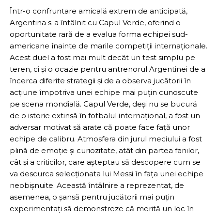
Într-o confruntare amicală extrem de anticipată,
Argentina s-a întâlnit cu Capul Verde, oferind o
oportunitate rară de a evalua forma echipei sud-
americane înainte de marile competiții internaționale.
Acest duel a fost mai mult decât un test simplu pe
teren, ci și o ocazie pentru antrenorul Argentinei de a
încerca diferite strategii și de a observa jucătorii în
acțiune împotriva unei echipe mai puțin cunoscute
pe scena mondială. Capul Verde, deși nu se bucură
de o istorie extinsă în fotbalul internațional, a fost un
adversar motivat să arate că poate face față unor
echipe de calibru. Atmosfera din jurul meciului a fost
plină de emoție și curiozitate, atât din partea fanilor,
cât și a criticilor, care așteptau să descopere cum se
va descurca selecționata lui Messi în fața unei echipe
neobișnuite. Această întâlnire a reprezentat, de
asemenea, o șansă pentru jucătorii mai puțin
experimentați să demonstreze că merită un loc în