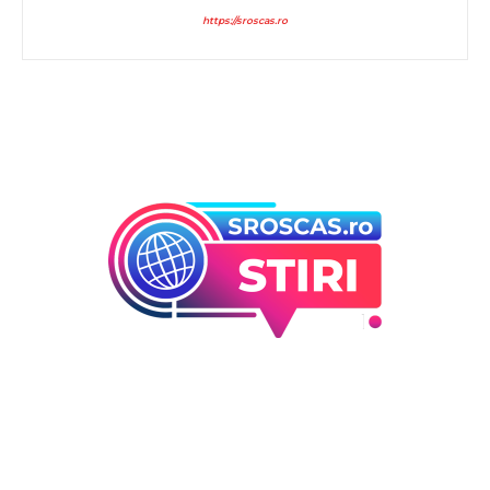
https://sroscas.ro
Bun venit la Sroscas.ro
Sroscas.ro un site de știri / blog de noutăți, dedicat
diseminării de informații și actualități. Acesta oferă articole,