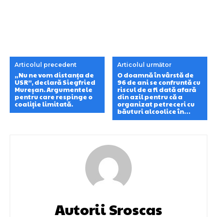
Articolul precedent
Articolul următor
„Nu ne vom distanța de
O doamnă în vârstă de
USR”, declară Siegfried
96 de ani se confruntă cu
Mureșan. Argumentele
riscul de a fi dată afară
pentru care respinge o
din azil pentru că a
coaliție limitată.
organizat petreceri cu
băuturi alcoolice în…
Autorii Sroscas