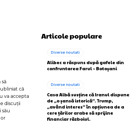
Articole populare
Diverse noutati
Alibec a răspuns după gafele din
confruntarea Farul – Botoșani
 să
Diverse noutati
ubliniat că
Casa Albă susține că Iranul dispune
 nu va accepta
de „o șansă istorică”. Trump,
e discuții
„având interes” în opțiunea de a
i său
cere țărilor arabe să sprijine
lor
financiar războiul.