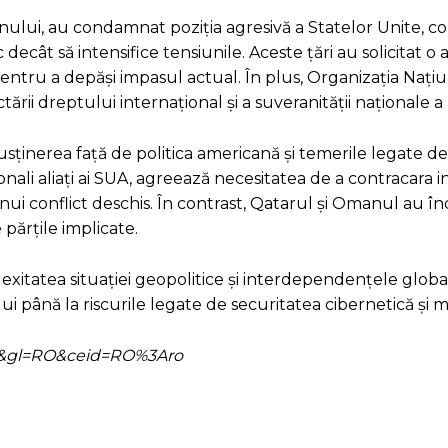
i Iranului, au condamnat poziția agresivă a Statelor Unite, 
ecât să intensifice tensiunile. Aceste țări au solicitat o
entru a depăși impasul actual. În plus, Organizația Națiu
ării dreptului internațional și a suveranității naționale a 
susținerea față de politica americană și temerile legate de
ionali aliați ai SUA, agreează necesitatea de a contracara 
nui conflict deschis. În contrast, Qatarul și Omanul au î
 părțile implicate.
lexitatea situației geopolitice și interdependențele glob
ui până la riscurile legate de securitatea cibernetică și m
=ro&gl=RO&ceid=RO%3Aro