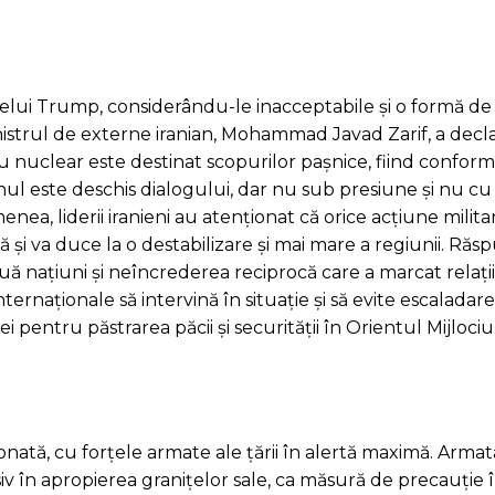
dintelui Trump, considerându-le inacceptabile și o formă d
inistrul de externe iranian, Mohammad Javad Zarif, a decla
u nuclear este destinat scopurilor pașnice, fiind conform
nul este deschis dialogului, dar nu sub presiune și nu cu 
ea, liderii iranieni au atenționat că orice acțiune milita
 și va duce la o destabilizare și mai mare a regiunii. Răs
ă națiuni și neîncrederea reciprocă care a marcat relații
internaționale să intervină în situație și să evite escaladar
i pentru păstrarea păcii și securității în Orientul Mijlociu
ionată, cu forțele armate ale țării în alertă maximă. Armat
iv în apropierea granițelor sale, ca măsură de precauție 