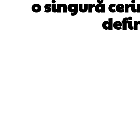
o singură cer
defi
ACȚIUNE