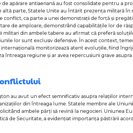
e de apărare antiaeriană au fost consolidate pentru a pro
 altă parte, Statele Unite au întărit prezența militară în
conflict, ca parte a unei demonstrații de forță și pregăt
litare de amploare, demonstrând capabilitățile lor de răs
rii militari din ambele tabere au afirmat că preferă soluțiil
țiunile lor sunt exclusiv defensive. În acest context, tem
nternațională monitorizează atent evoluțiile, fiind îngri
iza întreaga regiune și ar avea repercusiuni grave asupra 
onflictului
gton au avut un efect semnificativ asupra relațiilor inter
ganizațiilor din întreaga lume. Statele membre ale Uniun
 solicitând ambele părți să revină la negocieri. Uniunea E
ică de Securitate, a evidențiat importanța păstrării acor