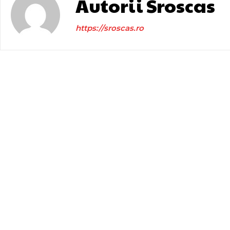
Autorii Sroscas
https://sroscas.ro
Bun venit la Sroscas.ro
Categ
Afaceri si
Sroscas.ro un site de știri / blog de noutăți,
dedicat diseminării de informații și actualități.
Cultura s