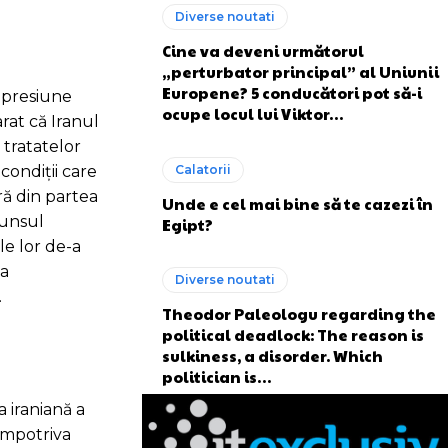
Diverse noutati
Cine va deveni următorul
„perturbator principal” al Uniunii
Europene? 5 conducători pot să-i
e presiune
ocupe locul lui Viktor…
rat că Iranul
 tratatelor
Calatorii
condiții care
ră din partea
Unde e cel mai bine să te cazezi în
punsul
Egipt?
le lor de-a
ea
Diverse noutati
.
Theodor Paleologu regarding the
political deadlock: The reason is
sulkiness, a disorder. Which
politician is…
a iraniană a
împotriva