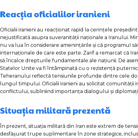
Reacția oficialilor iranieni
Oficialii iranieni au reacționat rapid la cerințele preșe
nejustificată asupra suveranității naționale a Iranului. M
nu va lua în considerare amenințările și că programul să
internaționale de care este parte. Zarif a remarcat că Ira
să încalce drepturile fundamentale ale națiunii. De asemen
Statelor Unite va fi întâmpinată cu o rezistență puternică
Teheranului reflectă tensiunile profunde dintre cele dou
lungul timpului. Oficialii iranieni au solicitat comunității 
conflictului, subliniind importanța dialogului și diplomație
Situația militară prezentă
În prezent, situația militară din Iran este extrem de tens
desfășurat trupe suplimentare în zone strategice, inclus