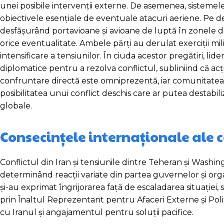
unei posibile intervenții externe. De asemenea, sistemel
obiectivele esențiale de eventuale atacuri aeriene. Pe de
desfășurând portavioane și avioane de luptă în zonele de 
orice eventualitate. Ambele părți au derulat exerciții mi
intensificare a tensiunilor. În ciuda acestor pregătiri, lide
diplomatice pentru a rezolva conflictul, subliniind că ac
confruntare directă este omniprezentă, iar comunitatea i
posibilitatea unui conflict deschis care ar putea destabil
globale.
Consecințele internaționale ale c
Conflictul din Iran și tensiunile dintre Teheran și Washin
determinând reacții variate din partea guvernelor și or
și-au exprimat îngrijorarea față de escaladarea situației,
prin Înaltul Reprezentant pentru Afaceri Externe și Polit
cu Iranul și angajamentul pentru soluții pacifice.