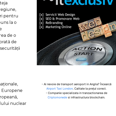
teja
 regiune,
iri pentru
puns la o
e
erea de o
jorată de
securității
naționale,
- Ai nevoie de transport aeroport in Anglia? Încearcă
Airport Taxi London
. Calitate la prețul corect.
ii Europene
- Companie specializata in tranzactionarea de
uropeană,
Criptomonede
si infrastructura blockchain.
dului nuclear