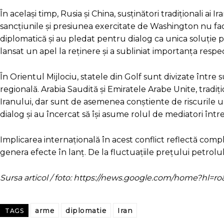
În același timp, Rusia și China, susținători tradiționali a
sancțiunile și presiunea exercitate de Washington nu fac d
diplomatică și au pledat pentru dialog ca unica soluție p
lansat un apel la reținere și a subliniat importanța respect
În Orientul Mijlociu, statele din Golf sunt divizate între 
regională. Arabia Saudită și Emiratele Arabe Unite, tradiț
Iranului, dar sunt de asemenea conștiente de riscurile u
dialog și au încercat să își asume rolul de mediatori între
Implicarea internațională în acest conflict reflectă comp
genera efecte în lanț. De la fluctuațiile prețului petrolul
Sursa articol / foto: https://news.google.com/home?hl
arme
diplomatie
Iran
TAGS