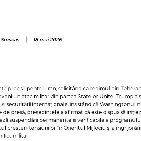
 Sroscas
18 mai 2026
 precisă pentru Iran, solicitând ca regimul din Teheran
ni un atac militar din partea Statelor Unite. Trump a s
i și securității internaționale, insistând că Washingtonul
de presă, președintele a afirmat că este dispus să inițiez
ază suspendării permanente și verificabile a programulu
creșterii tensiunilor în Orientul Mijlociu și a îngrijorări
lict militar.