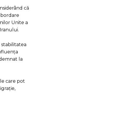
considerând că
 abordare
nilor Unite a
Iranului.
 stabilitatea
influența
ndemnat la
ale care pot
igrație,