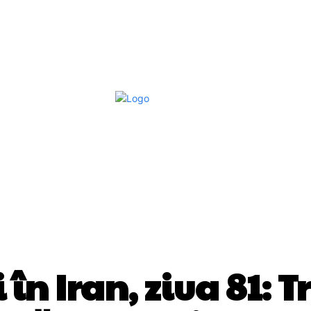
Afaceri Si Industrii
Home & Deco
S
DIVERSE NOUTATI
 în Iran, ziua 81: 