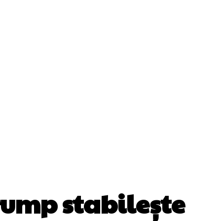
Cultura Si Entertainment
Diverse Noutati
ănătate / Hobby
Tech
Trump stabilește