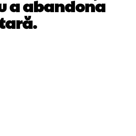
tru a abandona
tară.
WhatsApp