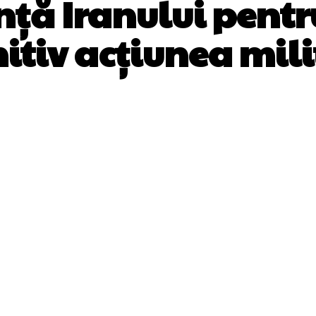
ință Iranului pen
nitiv acțiunea mili
Facebook
Twitter
Pinterest