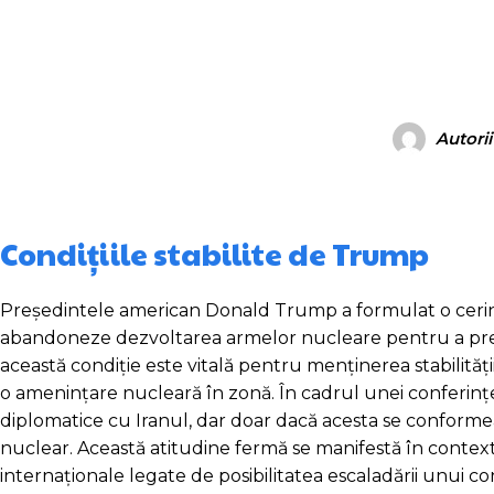
Autorii
Condițiile stabilite de Trump
Președintele american Donald Trump a formulat o cerință
abandoneze dezvoltarea armelor nucleare pentru a preve
această condiție este vitală pentru menținerea stabilități
o amenințare nucleară în zonă. În cadrul unei conferințe 
diplomatice cu Iranul, dar doar dacă acesta se conforme
nuclear. Această atitudine fermă se manifestă în contextul 
internaționale legate de posibilitatea escaladării unui conf