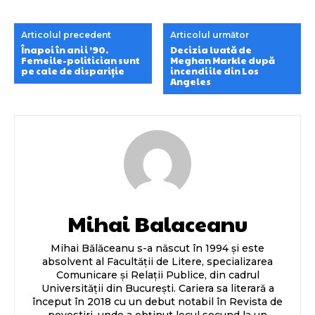
Articolul precedent
Articolul următor
Înapoi în anii ’90.
Decizia luată de
Femeile-politician sunt
Meghan Markle după
pe cale de dispariție
incendiile din Los
Angeles
Mihai Balaceanu
Mihai Bălăceanu s-a născut în 1994 și este
absolvent al Facultății de Litere, specializarea
Comunicare și Relații Publice, din cadrul
Universității din București. Cariera sa literară a
început în 2018 cu un debut notabil în Revista de