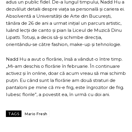
adus un public fidel. De-a lungul timpului, Nadd Hu a
dezvăluit detalii despre viața sa personală și cariera ei.
Absolventă a Universității de Arte din București,
tânăra de 26 de ani a urmat inițial un parcurs artistic,
luând lecții de canto și pian la Liceul de Muzică Dinu
Lipatti. Totuși, a decis să-și schimbe direcția,
orientându-se către fashion, make-up și tehnologie.
Nadd Hu a avut o florărie, însă a vândut-o între timp.
„Mi-am deschis o florărie în februarie. În continuare
activez și în online, doar că acum vreau să mai schimb
puțin. Eu când sunt la florărie am două straturi de
pantaloni pe mine că mi-e frig, este îngrozitor de frig.
Iubesc florile”, a povestit ea, în urmă cu doi ani.
TAGS
Mario Fresh