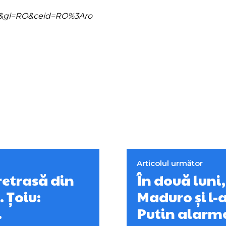
=ro&gl=RO&ceid=RO%3Aro
Articolul următor
retrasă din
În două luni,
 Țoiu:
Maduro și l-
…
Putin alarma