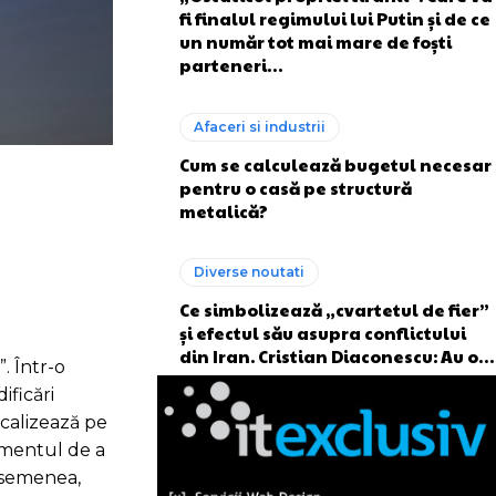
fi finalul regimului lui Putin și de ce
un număr tot mai mare de foști
parteneri…
Afaceri si industrii
Cum se calculează bugetul necesar
pentru o casă pe structură
metalică?
Diverse noutati
Ce simbolizează „cvartetul de fier”
și efectul său asupra conflictului
din Iran. Cristian Diaconescu: Au o…
. Într-o
ificări
ocalizează pe
amentul de a
 asemenea,