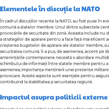
Elementele în discuție la NATO
În cadrul discuțiilor recente la NATO, au fost puse în e
comună a statelor membre. Unul dintre subiectele centrale
provocările de securitate din zonă. Aceasta include nu do
a strategiilor de apărare pentru a face față mai eficient
creșterea bugetelor de apărare ale statelor membre, subli
securitatea comună. S-a pus, de asemenea, accent pe dez
amenințările contemporane necesită o abordare multidime
schimbului de informații între statele membre pentru a pr
asemenea, importanța menținerii unei prezențe militare a
provocare. Aceste aspecte sunt esențiale pentru asigurarea
contribuind la stabilitatea și securitatea regiunii.
Impactul asupra politicii extern