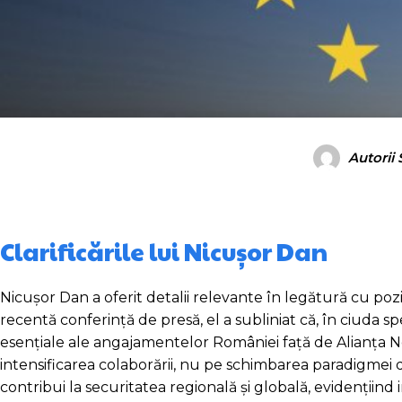
Autorii
Clarificările lui Nicușor Dan
Nicușor Dan a oferit detalii relevante în legătură cu poz
recentă conferință de presă, el a subliniat că, în ciuda sp
esențiale ale angajamentelor României față de Alianța No
intensificarea colaborării, nu pe schimbarea paradigmei 
contribui la securitatea regională și globală, evidenții