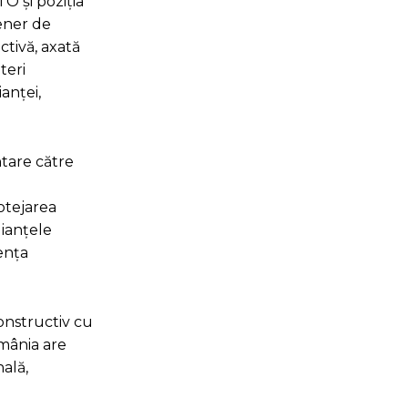
TO și poziția
tener de
ctivă, axată
teri
ianței,
ntare către
rotejarea
lianțele
iența
onstructiv cu
omânia are
nală,