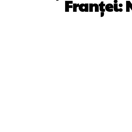
Franței: 
ACȚIUNE