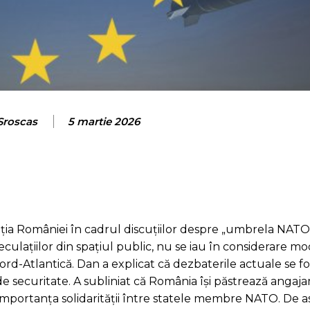
 Sroscas
5 martie 2026
iția României în cadrul discuțiilor despre „umbrela NATO”
eculațiilor din spațiul public, nu se iau în considerare mod
rd-Atlantică. Dan a explicat că dezbaterile actuale se f
de securitate. A subliniat că România își păstrează angaj
nd importanța solidarității între statele membre NATO. De