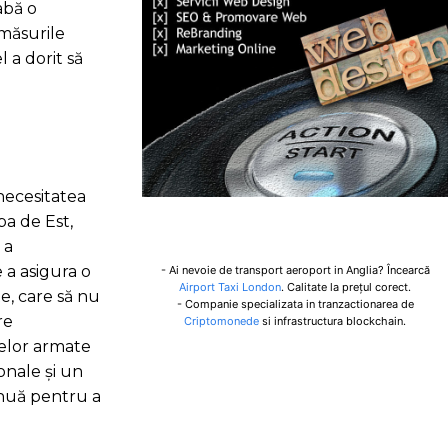
abă o
 măsurile
 a dorit să
necesitatea
a de Est,
 a
 a asigura o
- Ai nevoie de transport aeroport in Anglia? Încearcă
Airport Taxi London
. Calitate la prețul corect.
te, care să nu
- Companie specializata in tranzactionarea de
re
Criptomonede
si infrastructura blockchain.
rțelor armate
ionale și un
tinuă pentru a