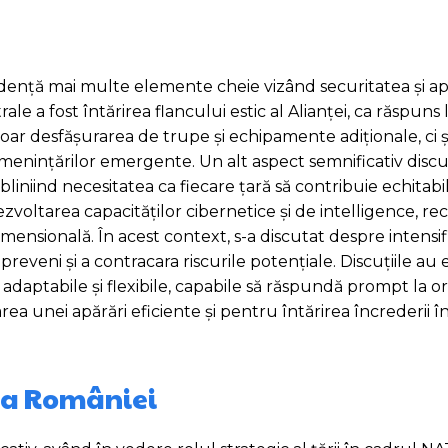
vidență mai multe elemente cheie vizând securitatea și a
 a fost întărirea flancului estic al Alianței, ca răspuns 
ar desfășurarea de trupe și echipamente adiționale, ci și
 amenințărilor emergente. Un alt aspect semnificativ discu
niind necesitatea ca fiecare țară să contribuie echitabil
voltarea capacităților cibernetice și de intelligence, r
nsională. În acest context, s-a discutat despre intensif
eveni și a contracara riscurile potențiale. Discuțiile au 
daptabile și flexibile, capabile să răspundă prompt la or
 unei apărări eficiente și pentru întărirea încrederii înt
e a României