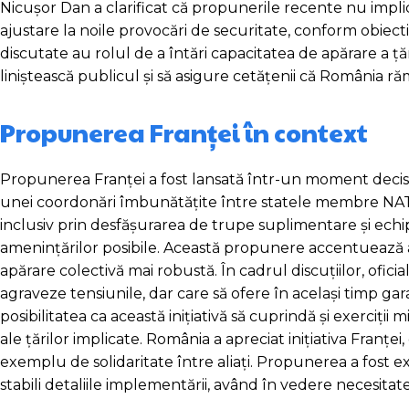
Nicușor Dan a clarificat că propunerile recente nu implică
ajustare la noile provocări de securitate, conform obiecti
discutate au rolul de a întări capacitatea de apărare a ță
liniștească publicul și să asigure cetățenii că România
Propunerea Franței în context
Propunerea Franței a fost lansată într-un moment decisiv
unei coordonări îmbunătățite între statele membre NATO
inclusiv prin desfășurarea de trupe suplimentare și ech
amenințărilor posibile. Această propunere accentuează an
apărare colectivă mai robustă. În cadrul discuțiilor, ofici
agraveze tensiunile, dar care să ofere în același timp gar
posibilitatea ca această inițiativă să cuprindă și exerciți
ale țărilor implicate. România a apreciat inițiativa Franțe
exemplu de solidaritate între aliați. Propunerea a fost ex
stabili detaliile implementării, având în vedere necesitatea