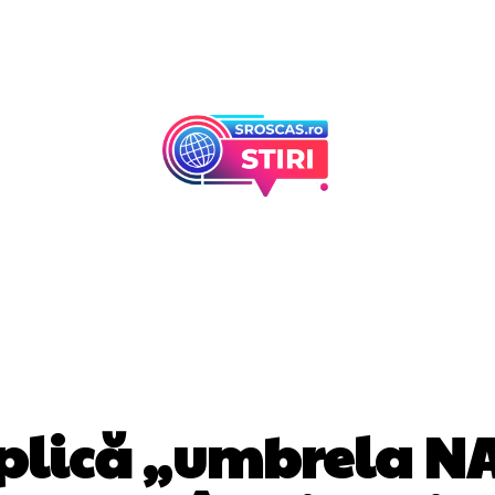
Afaceri Si Industr
Home & Deco
DIVERSE NOUTATI
plică „umbrela NA