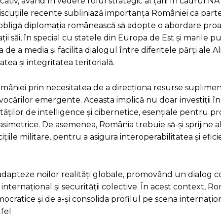
ativ, având în vedere rolul strategic al țării în cadrul NA
i discuțiile recente subliniază importanța României ca par
t obligă diplomația românească să adopte o abordare proa
ații săi, în special cu statele din Europa de Est și marile pu
e a media și facilita dialogul între diferitele părți ale Al
ea și integritatea teritorială.
României prin necesitatea de a direcționa resurse suplime
ovocărilor emergente. Aceasta implică nu doar investiții în
tăților de intelligence și cibernetice, esențiale pentru p
 asimetrice. De asemenea, România trebuie să-și sprijine a
ițiile militare, pentru a asigura interoperabilitatea și efic
adapteze noilor realități globale, promovând un dialog c
 internațional și securității colective. În acest context, R
ocratice și de a-și consolida profilul pe scena internațio
tfel