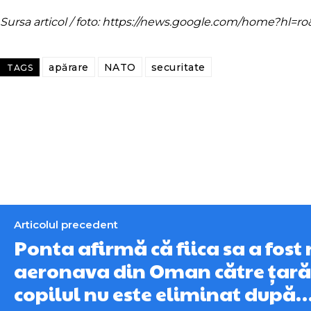
Sursa articol / foto: https://news.google.com/home?hl
apărare
NATO
securitate
TAGS
Articolul precedent
Ponta afirmă că fiica sa a fost 
aeronava din Oman către țară.
copilul nu este eliminat după