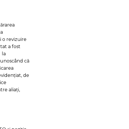
părarea
la
 o revizuire
tat a fost
 la
ecunoscând că
icarea
evidențiat, de
ice
re aliați,