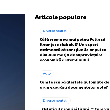
Articole populare
Diverse noutati
Câtă vreme va mai putea Putin să
finanțeze războiul? Un expert
estimează că sancțiunile ar putea
diminua marja de supraviețuire
economică a Kremlinului.
Auto
Cum te scapă alertele automate de
grija expirării documentelor auto?
Diverse noutati
„Ostaticul propriei tiranii”: Care va