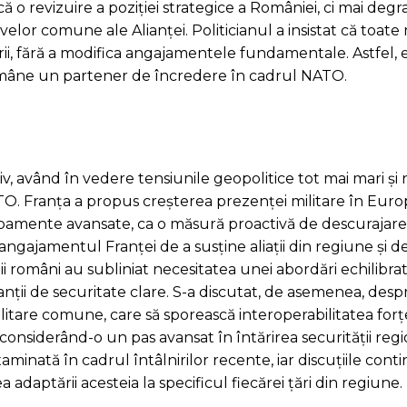
 o revizuire a poziției strategice a României, ci mai degr
velor comune ale Alianței. Politicianul a insistat că toate
rii, fără a modifica angajamentele fundamentale. Astfel, el
 rămâne un partener de încredere în cadrul NATO.
, având în vedere tensiunile geopolitice tot mai mari și 
. Franța a propus creșterea prezenței militare în Europ
ipamente avansate, ca o măsură proactivă de descurajare
gajamentul Franței de a susține aliații din regiune și de
alii români au subliniat necesitatea unei abordări echilibra
anții de securitate clare. S-a discutat, de asemenea, desp
i militare comune, care să sporească interoperabilitatea fo
i, considerând-o un pas avansat în întărirea securității reg
aminată în cadrul întâlnirilor recente, iar discuțiile con
 adaptării acesteia la specificul fiecărei țări din regiune.