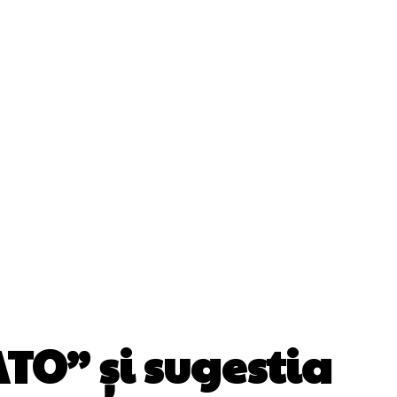
ii
Cultura Si Entertainment
Diverse Noutati
Sănătate / Hobby
Tech
TO” și sugestia