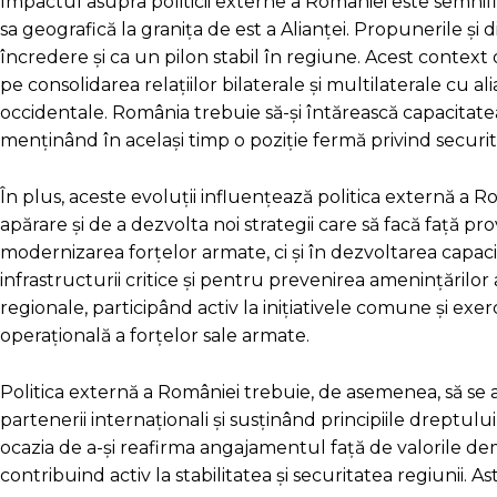
Impactul asupra politicii externe a României este semnific
sa geografică la granița de est a Alianței. Propunerile ș
încredere și ca un pilon stabil în regiune. Acest contex
pe consolidarea relațiilor bilaterale și multilaterale cu ali
occidentale. România trebuie să-și întărească capacitatea d
menținând în același timp o poziție fermă privind securitat
În plus, aceste evoluții influențează politica externă a 
apărare și de a dezvolta noi strategii care să facă față pr
modernizarea forțelor armate, ci și în dezvoltarea capaci
infrastructurii critice și pentru prevenirea amenințărilor
regionale, participând activ la inițiativele comune și exerc
operațională a forțelor sale armate.
Politica externă a României trebuie, de asemenea, să se 
partenerii internaționali și susținând principiile dreptului
ocazia de a-și reafirma angajamentul față de valorile dem
contribuind activ la stabilitatea și securitatea regiunii. As