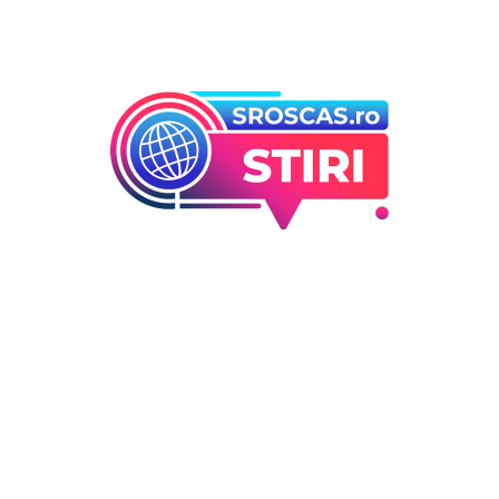
Bun venit la Sroscas.ro
Sroscas.ro un site de știri / blog de noutăți, dedicat
diseminării de informații și actualități. Acesta oferă articole,
reportaje și analize pe teme diverse, de la evenimente
curente la subiecte specifice de interes. Este un spațiu
digital pentru informare și educație. Contactati-ne oricand
la adresa: contact@sroscas.ro