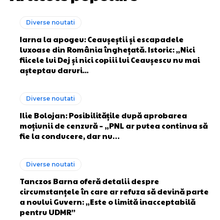
Diverse noutati
Iarna la apogeu: Ceaușeștii și escapadele
luxoase din România înghețată. Istoric: „Nici
fiicele lui Dej și nici copiii lui Ceaușescu nu mai
așteptau daruri...
Diverse noutati
Ilie Bolojan: Posibilitățile după aprobarea
moțiunii de cenzură – „PNL ar putea continua să
fie la conducere, dar nu…
Diverse noutati
Tanczos Barna oferă detalii despre
circumstanțele în care ar refuza să devină parte
a noului Guvern: „Este o limită inacceptabilă
pentru UDMR”