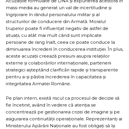
Acuzațiile formulate de DNA și expunerea acestora în
mass-media au generat un val de incertitudine și
îngrijorare în rândul personalului militar și al
structurilor de conducere din Armată. Moralul
trupelor poate fi influențat negativ de astfel de
situații, cu atât mai mult când sunt implicate
persoane de rang înalt, ceea ce poate conduce la
diminuarea încrederii în conducerea instituției. În plus,
aceste acuzații creează presiuni asupra relațiilor
externe și colaborărilor internaționale, partenerii
strategici așteptând clarificări rapide și transparente
pentru a-și păstra încrederea în capacitatea și
integritatea Armatei Române.
Pe plan intern, există riscul ca procesul de decizie să
fie încetinit, având în vedere că atenția se
concentrează pe gestionarea crizei de imagine și pe
asigurarea continuității operaționale. Reprezentanți ai
Ministerului Apărării Naționale au fost obligați să își