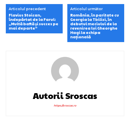
Articolul precedent
Articolul următor
Flavius Stoican,
România, în paritate cu
îndepărtat de la Farul:
Georgia la Tbilisi, în
„Multă baftă și succes pe
debutul meciului de la
mai departe”
revenirea lui Gheorghe
Hagi la echipa
națională
Autorii Sroscas
https://sroscas.ro