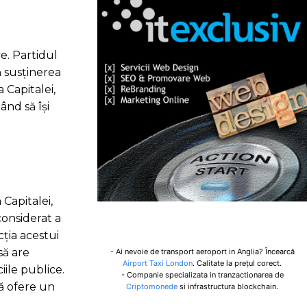
ve. Partidul
ă susținerea
 Capitalei,
ând să își
Capitalei,
considerat a
cția acestui
să are
- Ai nevoie de transport aeroport in Anglia? Încearcă
Airport Taxi London
. Calitate la prețul corect.
iile publice.
- Companie specializata in tranzactionarea de
să ofere un
Criptomonede
si infrastructura blockchain.