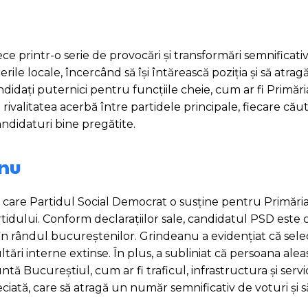
ece printr-o serie de provocări și transformări semnificati
le locale, încercând să își întărească poziția și să atrag
didați puternici pentru funcțiile cheie, cum ar fi Primăria
rivalitatea acerbă între partidele principale, fiecare căut
ndidaturi bine pregătite.
anu
are Partidul Social Democrat o susține pentru Primăria 
rtidului. Conform declarațiilor sale, candidatul PSD este 
ții în rândul bucureștenilor. Grindeanu a evidențiat că sele
tări interne extinse. În plus, a subliniat că persoana alea
 Bucureștiul, cum ar fi traficul, infrastructura și servic
ciată, care să atragă un număr semnificativ de voturi și 