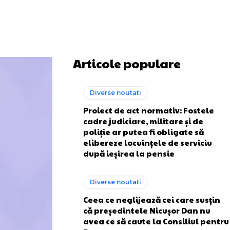
Articole populare
Diverse noutati
Proiect de act normativ: Fostele
cadre judiciare, militare și de
poliție ar putea fi obligate să
elibereze locuințele de serviciu
după ieșirea la pensie
Diverse noutati
Ceea ce neglijează cei care susțin
că președintele Nicușor Dan nu
avea ce să caute la Consiliul pentru