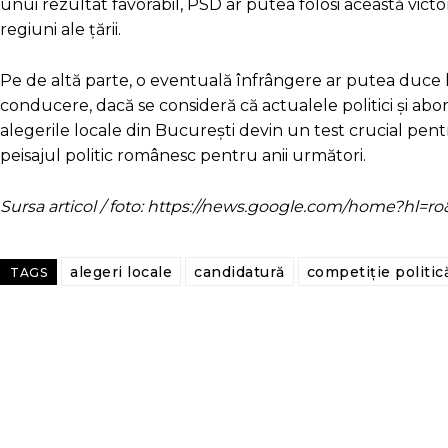
unui rezultat favorabil, PSD ar putea folosi această victo
regiuni ale țării.
Pe de altă parte, o eventuală înfrângere ar putea duce la
conducere, dacă se consideră că actualele politici și abo
alegerile locale din București devin un test crucial pe
peisajul politic românesc pentru anii următori.
Sursa articol / foto: https://news.google.com/home?hl
alegeri locale
candidatură
competiție politic
TAGS