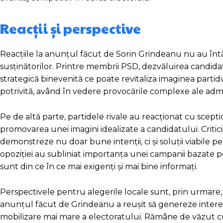
Reacții și perspective
Reacțiile la anunțul făcut de Sorin Grindeanu nu au întârz
susținătorilor. Printre membrii PSD, dezvăluirea candida
strategică binevenită ce poate revitaliza imaginea partid
potrivită, având în vedere provocările complexe ale admini
Pe de altă parte, partidele rivale au reacționat cu scep
promovarea unei imagini idealizate a candidatului. Criticii
demonstreze nu doar bune intenții, ci și soluții viabile pe
opoziției au subliniat importanța unei campanii bazate pe
sunt din ce în ce mai exigenți și mai bine informați.
Perspectivele pentru alegerile locale sunt, prin urmare, var
anunțul făcut de Grindeanu a reușit să genereze interes
mobilizare mai mare a electoratului. Rămâne de văzut cum