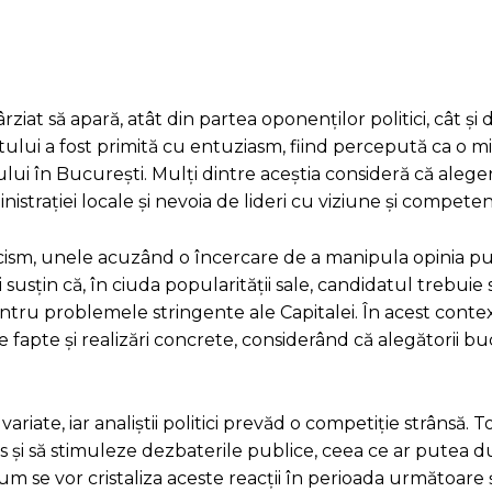
iat să apară, atât din partea oponenților politici, cât și 
tului a fost primită cu entuziasm, fiind percepută ca o m
ului în București. Mulți dintre aceștia consideră că aleg
strației locale și nevoia de lideri cu viziune și competen
ticism, unele acuzând o încercare de a manipula opinia pu
 susțin că, în ciuda popularității sale, candidatul trebuie 
ntru problemele stringente ale Capitalei. În acest context,
 fapte și realizări concrete, considerând că alegătorii b
iate, iar analiștii politici prevăd o competiție strânsă. To
 și să stimuleze dezbaterile publice, ceea ce ar putea d
 se vor cristaliza aceste reacții în perioada următoare ș