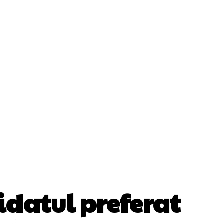
Cultura Si Entertainment
Diverse Noutati
ănătate / Hobby
Tech
datul preferat