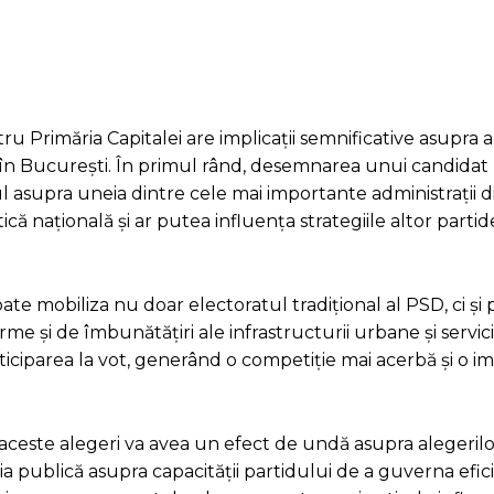
 Primăria Capitalei are implicații semnificative asupra a
 în București. În primul rând, desemnarea unui candidat 
 asupra uneia dintre cele mai importante administrații di
că națională și ar putea influența strategiile altor partid
e mobiliza nu doar electoratul tradițional al PSD, ci și 
rme și de îmbunătățiri ale infrastructurii urbane și servici
ticiparea la vot, generând o competiție mai acerbă și o i
este alegeri va avea un efect de undă asupra alegerilor
 publică asupra capacității partidului de a guverna efici