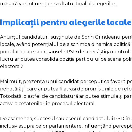
măsură vor influența rezultatul final al alegerilor.
Implicații pentru alegerile locale
Anunțul candidaturii susținute de Sorin Grindeanu pentru
locale, având potențialul de a schimba dinamica politică
popular poate spori șansele PSD de a recâștiga controlul
lucru ar putea consolida poziția partidului pe scena politi
electorală.
Mai mult, prezența unui candidat perceput ca favorit poat
nehotărâți, care ar putea fi atrași de promisiunile de refo
Totodată, o astfel de candidatură ar putea stimula și par
activă a cetățenilor în procesul electoral.
De asemenea, succesul sau eșecul candidatului PSD în ac
inclusiv asupra celor parlamentare, influențând percepția