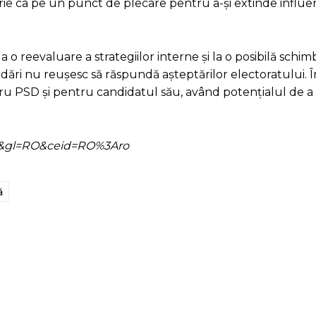
rie ca pe un punct de plecare pentru a-și extinde influenț
 o reevaluare a strategiilor interne și la o posibilă schi
rdări nu reușesc să răspundă așteptărilor electoratului. Î
ntru PSD și pentru candidatul său, având potențialul de 
=ro&gl=RO&ceid=RO%3Aro
ă