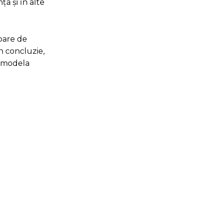
a și în alte
mbare de
n concluzie,
a modela