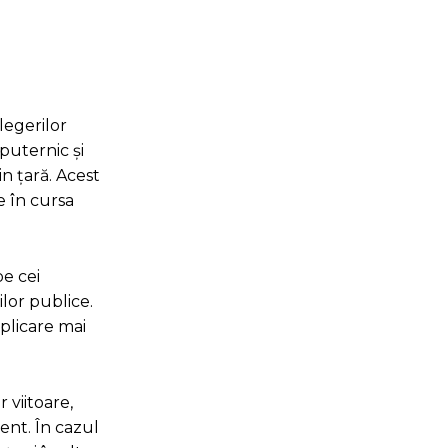
legerilor
puternic și
n țară. Acest
e în cursa
pe cei
ilor publice.
mplicare mai
 viitoare,
ent. În cazul