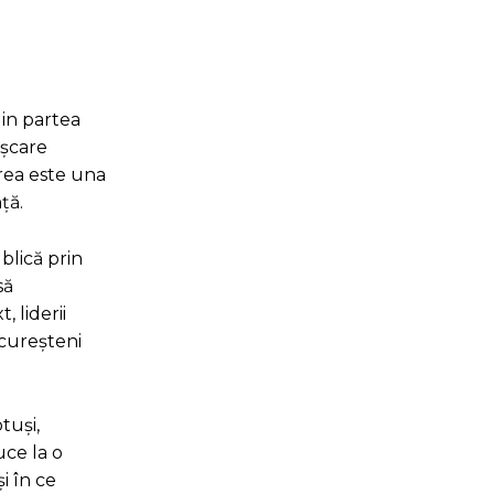
din partea
ișcare
erea este una
ță.
blică prin
să
 liderii
ucureșteni
tuși,
uce la o
i în ce