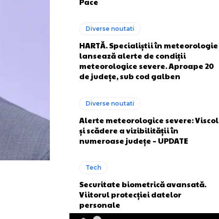
Pace
Diverse noutati
HARTĂ. Specialiștii în meteorologie
lansează alerte de condiții
meteorologice severe. Aproape 20
de județe, sub cod galben
Diverse noutati
Alerte meteorologice severe: Viscol
și scădere a vizibilității în
numeroase județe – UPDATE
Tech
Securitate biometrică avansată.
Viitorul protecției datelor
personale