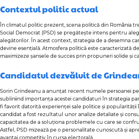
Contextul politic actual
În climatul politic prezent, scena politică din România tr
Social Democrat (PSD) se pregătește intens pentru alegeri
alegătorilor. În acest context, strategia de a desemna can
devine esențială. Atmosfera politică este caracterizată de 
maximizeze șansele de succes prin propuneri solide și ca
Candidatul dezvăluit de Grinde
Sorin Grindeanu a anunțat recent numele persoanei pe c
subliniind importanța acestei candidaturi în strategia pa
fi favorit datorită experienței sale politice și popularită
candidat a fost rezultatul unor analize detaliate și consul
capacitatea de a soluționa problemele cu care se confruntă
Astfel, PSD mizează pe o personalitate cunoscută și apre
avantaj competitiv în cursa electorală.