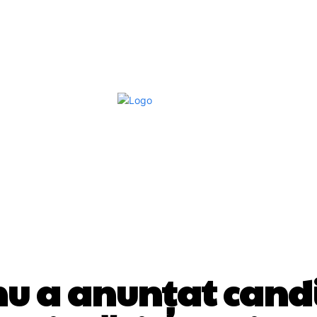
Afaceri Si Industrii
Home & Deco
S
DIVERSE NOUTATI
nu a anunțat candi