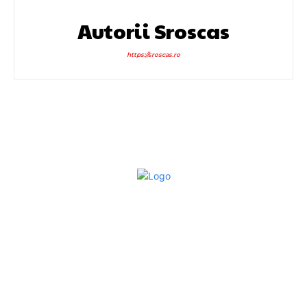
Autorii Sroscas
https://sroscas.ro
Bun venit la Sroscas.ro
Sroscas.ro un site de știri / blog de noutăți, dedicat
diseminării de informații și actualități. Acesta oferă articole,
reportaje și analize pe teme diverse, de la evenimente
curente la subiecte specifice de interes. Este un spațiu