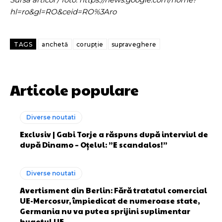
hl=ro&gl=RO&ceid=RO%3Aro
TAGS
anchetă
corupție
supraveghere
Articole populare
Diverse noutati
Exclusiv | Gabi Torje a răspuns după interviul de
după Dinamo – Oțelul: ”E scandalos!”
Diverse noutati
Avertisment din Berlin: Fără tratatul comercial
UE-Mercosur, împiedicat de numeroase state,
Germania nu va putea sprijini suplimentar
bugetul UE.