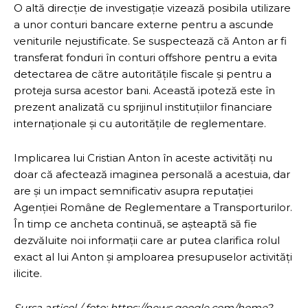
O altă direcție de investigație vizează posibila utilizare
a unor conturi bancare externe pentru a ascunde
veniturile nejustificate. Se suspectează că Anton ar fi
transferat fonduri în conturi offshore pentru a evita
detectarea de către autoritățile fiscale și pentru a
proteja sursa acestor bani. Această ipoteză este în
prezent analizată cu sprijinul instituțiilor financiare
internaționale și cu autoritățile de reglementare.
Implicarea lui Cristian Anton în aceste activități nu
doar că afectează imaginea personală a acestuia, dar
are și un impact semnificativ asupra reputației
Agenției Române de Reglementare a Transporturilor.
În timp ce ancheta continuă, se așteaptă să fie
dezvăluite noi informații care ar putea clarifica rolul
exact al lui Anton și amploarea presupuselor activități
ilicite.
Sursa articol / foto: https://news.google.com/home?