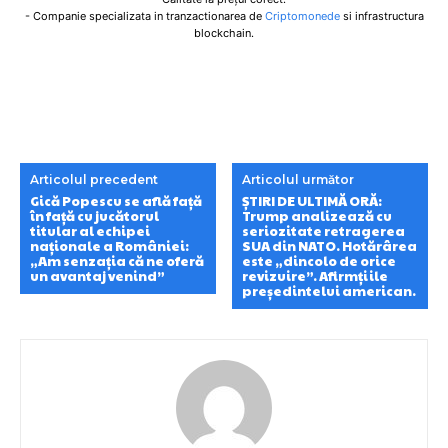
- Companie specializata in tranzactionarea de
Criptomonede
si infrastructura
blockchain.
Articolul precedent
Articolul următor
Gică Popescu se află față
ȘTIRI DE ULTIMĂ ORĂ:
în față cu jucătorul
Trump analizează cu
titular al echipei
seriozitate retragerea
naționale a României:
SUA din NATO. Hotărârea
„Am senzația că ne oferă
este „dincolo de orice
un avantaj venind”
revizuire”. Afirmțiile
președintelui american.