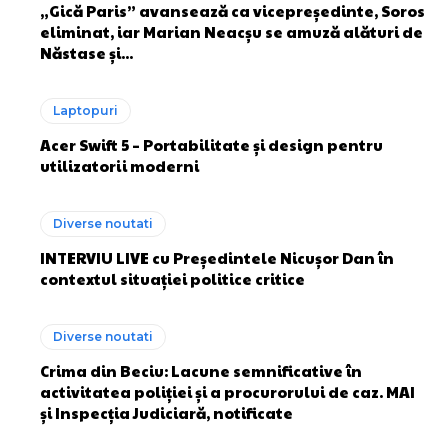
„Gică Paris” avansează ca vicepreședinte, Soros
eliminat, iar Marian Neacșu se amuză alături de
Năstase și...
Laptopuri
Acer Swift 5 – Portabilitate și design pentru
utilizatorii moderni
Diverse noutati
INTERVIU LIVE cu Președintele Nicușor Dan în
contextul situației politice critice
Diverse noutati
Crima din Beciu: Lacune semnificative în
activitatea poliției și a procurorului de caz. MAI
și Inspecția Judiciară, notificate