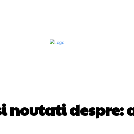
Afaceri Si Industrii
Home & Deco
S
 si noutati despre: