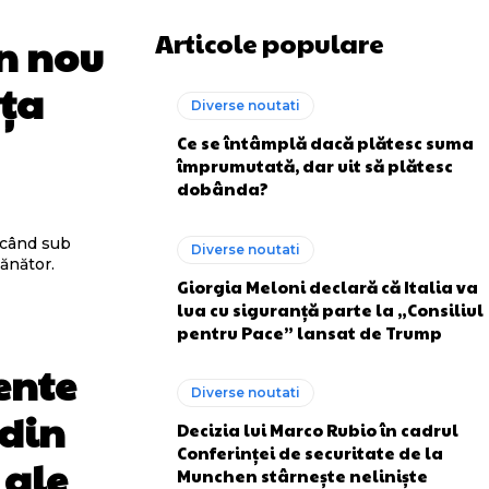
Articole populare
in nou
nța
Diverse noutati
Ce se întâmplă dacă plătesc suma
împrumutată, dar uit să plătesc
dobânda?
ucând sub
Diverse noutati
mănător.
Giorgia Meloni declară că Italia va
lua cu siguranță parte la „Consiliul
pentru Pace” lansat de Trump
ente
Diverse noutati
 din
Decizia lui Marco Rubio în cadrul
Conferinței de securitate de la
 ale
Munchen stârnește neliniște