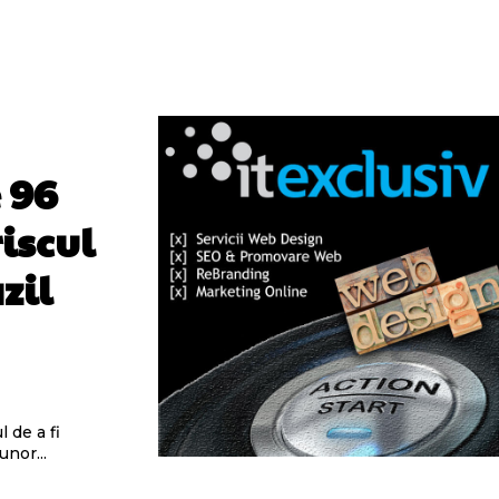
 96
iscul
zil
 de a fi
unor...