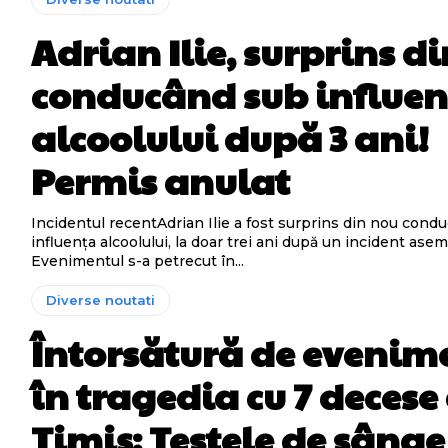
Adrian Ilie, surprins d
conducând sub influe
alcoolului după 3 ani!
Permis anulat
Incidentul recentAdrian Ilie a fost surprins din nou cond
influența alcoolului, la doar trei ani după un incident ase
Evenimentul s-a petrecut în...
Diverse noutati
Întorsătură de evenim
în tragedia cu 7 decese
Timiș: Testele de sânge