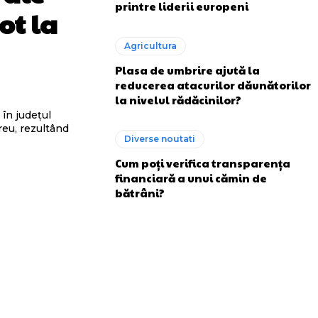
printre liderii europeni
ot la
Agricultura
Plasa de umbrire ajută la
reducerea atacurilor dăunătorilor
la nivelul rădăcinilor?
în județul
reu, rezultând
Diverse noutati
Cum poți verifica transparența
financiară a unui cămin de
bătrâni?