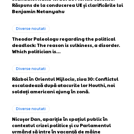
Răspuns de la conducerea UE și clarificările lui
Benjamin Netanyahu
Diverse noutati
Theodor Paleologu regarding the political
deadlock: The reason is sulkiness, a disorder.
Which politician is…
Diverse noutati
Război în Orientul Mijlociu, ziua 30: Conflictul
escaladează după atacurile lor Houthi, noi
soldați americani ajung în zonă.
Diverse noutati
Nicușor Dan, apariție în spațiul public în
contextul crizei politice și cu Parlamentul
urmând să intre în vacanță de mâine