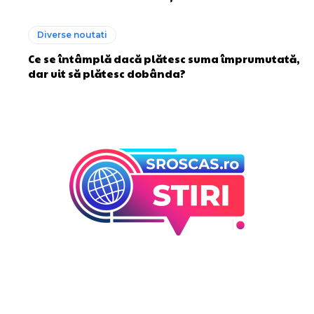
Diverse noutati
Ce se întâmplă dacă plătesc suma împrumutată,
dar uit să plătesc dobânda?
Bun venit la Sroscas.ro
Sroscas.ro un site de știri / blog de noutăți, dedicat