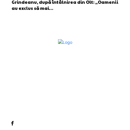
Grindeanu, după întâlnirea din Olt: „Oamenii
au exclus să mai…
Bun venit la Sroscas.ro
Sroscas.ro un site de știri / blog de noutăți, dedicat
diseminării de informații și actualități. Acesta oferă articole,
reportaje și analize pe teme diverse, de la evenimente
curente la subiecte specifice de interes. Este un spațiu
digital pentru informare și educație. Contactati-ne oricand
la adresa: contact@sroscas.ro