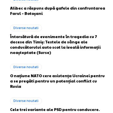
Alibec a răspuns după gafele din confruntarea
Farul – Botoșani
Diverse noutati
Întorsătură de evenimente în tragedia cu 7
decese din Timiș: Testele de sânge ale
conducătorului auto scot la iveală informații
neașteptate (Surse)
Diverse noutati
O națiune NATO cere asistența Ucrainei pentru
a se pregăti pentru un potențial conflict cu
Rusia
Diverse noutati
Cele trei variante ale PSD pentru conducere.