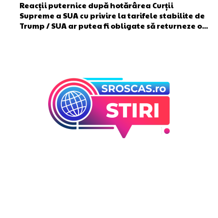
Reacții puternice după hotărârea Curții
Supreme a SUA cu privire la tarifele stabilite de
Trump / SUA ar putea fi obligate să returneze o...
Bun venit la Sroscas.ro
Sroscas.ro un site de știri / blog de noutăți, dedicat
diseminării de informații și actualități. Acesta oferă articole,
reportaje și analize pe teme diverse, de la evenimente