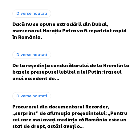
Diverse noutati
Dacă nu se opune extradării din Dubai,
mercenarul Horațiu Potra va fi repatriat rapid
în România.
Diverse noutati
De la reședința conducătorului de la Kremlin la
bazele presupusei iubitei a lui Putin: traseul
unui excedent de…
Diverse noutati
Procurorul din documentarul Recorder,
„surprins” de afirmația președintelui: „Pentru
cei care mai aveți credința că România este un
stat de drept, astăzi aveți o...